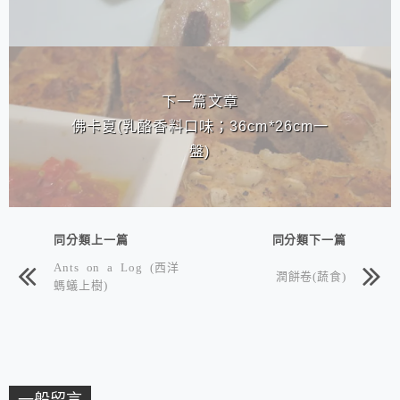
下一篇文章
佛卡夏(乳酪香料口味；36cm*26cm一
盤)
同分類上一篇
同分類下一篇
Ants on a Log (西洋
潤餅卷(蔬食)
螞蟻上樹)
一般留言