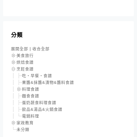
分類
展開全部
|
收合全部
美食旅行
烘焙食譜
烹飪食譜
吃‧早餐‧食譜
果醬&抹醬&漬物&醬料食譜
料理食譜
麵食食譜
蛋奶蔬食料理食譜
飲品&湯品&火鍋食譜
電鍋料理
家政教育
未分類