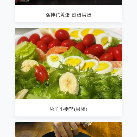
洛神花蔥蛋 煎蛋烘蛋
兔子小番茄(果雕)