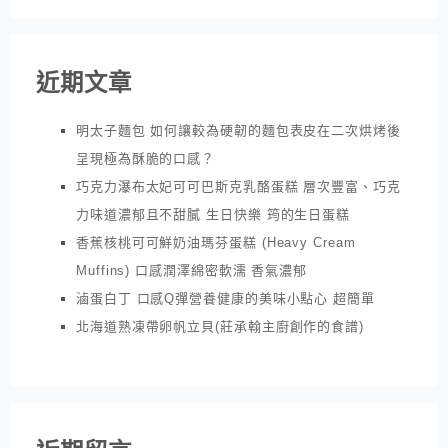
近期文章
明太子麵包 如何讓較為硬韌的麵包表皮在二次烘烤後
呈現極為酥脆的口感？
巧克力瀑布太妃可可巴斯克乳酪蛋糕 層次豐富、巧克
力味道濃郁且不甜膩 生日快樂 筠的生日蛋糕
香蕉核桃可可鮮奶油瑪芬蛋糕 (Heavy Cream
Muffins) 口感潤澤綿密軟濡 香氣濃郁
滷蛋白丁 口感Q彈營養健康的美味小點心 超簡單
北海道熟凍帶卵帆立貝(莊承翰主廚創作的食譜)