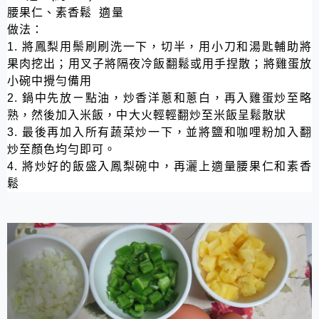
腰果仁、素香鬆
適量
做法：
1.
將鳳梨用鬃刷刷洗一下，切半，用小刀和湯匙輔助將
果肉挖出；用叉子將隔夜冷飯翻鬆或用手捏散；將雞蛋放
小碗中攪勻備用
2.
鍋中先放ㄧ點油，炒香洋蔥和蔥白，再入雞蛋炒至略
熟，然後加入米飯，中大火輕輕翻炒至米飯呈鬆散狀
3.
最後再加入所有蔬菜炒一下，並將鹽和咖哩粉加入翻
炒至顏色均勻即可。
4.
將炒好的飯盛入鳳梨碗中，再灑上適量腰果仁和素香
鬆