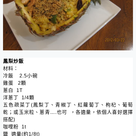
鳳梨炒飯
材料：
冷飯
2.5
小碗
雞蛋
2
顆
蔥白
1T
洋蔥丁
1/4
顆
五色疏菜丁
(
鳳梨丁、青椒丁、紅蘿蔔丁、枸杞、葡萄
乾；或玉米粒、蔥青
….
也可
，各適量，依個人喜好選擇
搭配
)
咖哩粉
1t
鹽
適量
(
約
1/8t)