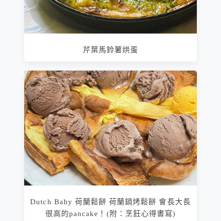
芹葉馬鈴薯烘蛋
Dutch Baby 荷蘭鬆餅 荷蘭鍋烤鬆餅 會長大長
很高的pancake！(附：烹飪心得書寫)