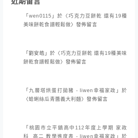
近期留言
「
wen0115
」於〈
巧克力豆餅乾 還有19種
美味餅乾食譜輕鬆做
〉發佈留言
「
劉安皓
」於〈
巧克力豆餅乾 還有19種美味
餅乾食譜輕鬆做
〉發佈留言
「
九層塔烘蛋打拋豬 - liwen幸福家政
」於
〈
蛤蜊絲瓜青醬義大利麵
〉發佈留言
「
桃園市立平鎮高中112年度上學期 家政
科 高二 教學進度表 - liwen幸福家政
」於