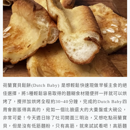
荷蘭寶貝鬆餅(Dutch Baby) 是想輕鬆快速現做早餐主食的絕
佳選擇，將5種輕鬆容易取得的麵糊食材隨便拌一拌就可以烘
烤了，攪拌加烘烤全程約30~40分鐘，完成的Dutch Baby四
周會膨脹得高高的，宛如一個比臉還大的大羹盤或大碗公，
非常可愛！今天週日除了吐司開面三明治，又想吃點荷蘭寶
貝，但是沒有低筋麵粉，只有高筋，就來試試看吧！高筋麵