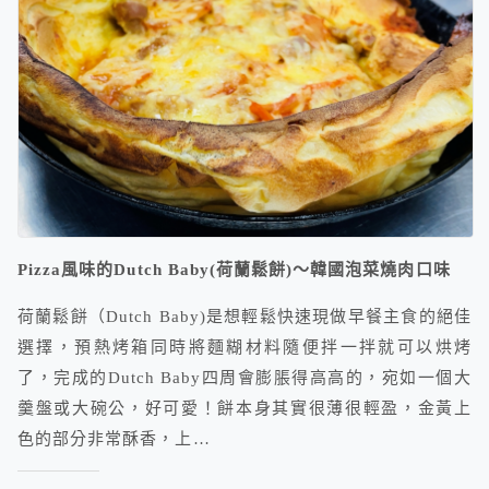
Pizza風味的Dutch Baby(荷蘭鬆餅)～韓國泡菜燒肉口味
荷蘭鬆餅（Dutch Baby)是想輕鬆快速現做早餐主食的絕佳
選擇，預熱烤箱同時將麵糊材料隨便拌一拌就可以烘烤
了，完成的Dutch Baby四周會膨脹得高高的，宛如一個大
羹盤或大碗公，好可愛！餅本身其實很薄很輕盈，金黃上
色的部分非常酥香，上…