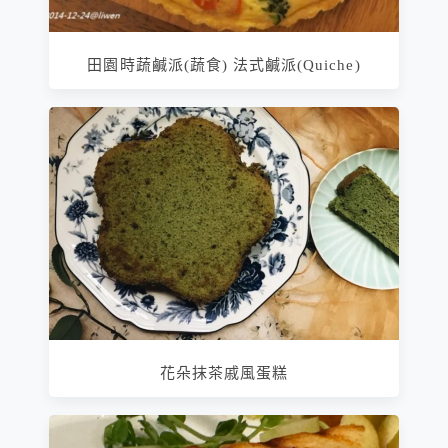
田園時蔬鹹派(蔬食) 法式鹹派(Quiche)
花朵抹茶戚風蛋糕