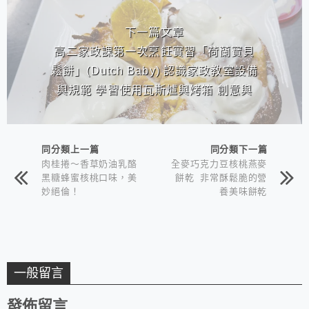
下一篇文章
高二家政課第一次烹飪實習「荷蘭寶貝
鬆餅」(Dutch Baby) 認識家政教室設備
與規範 學習使用瓦斯爐與烤箱 創意與
想像力的展現
同分類上一篇
同分類下一篇
肉桂捲～香草奶油乳酪
全麥巧克力豆核桃燕麥
黑糖蜂蜜核桃口味，美
餅乾 非常酥鬆脆的營
妙絕倫！
養美味餅乾
一般留言
發佈留言