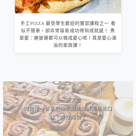
手工PIZZA 最受學生歡迎的實習課程之一 看
似不簡單，卻非常容易成功得到成就感！ 煮
是愛：連披薩都可以做成愛心呢！真是愛心滿
溢的家政課！
相連文章
上一篇文章
肉桂捲～香草奶油乳酪黑糖蜂蜜核桃口
味，美妙絕倫！