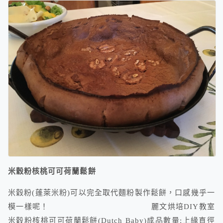
米穀粉核桃可可荷蘭鬆餅
米穀粉(蓬萊米粉)可以完全取代麵粉製作鬆餅，口感幾乎一
模一樣呢！ 麗文烘培DIY教室
米穀粉核桃可可荷蘭鬆餅(Dutch Baby)成品數量:上緣直徑