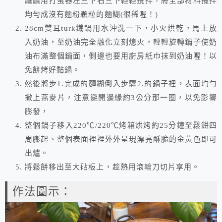
繼續用打蛋器左三下右三下輕輕攪拌，將全部材料攪拌
均勻成沒有麵粉顆粒的麵糊(很稀喔！)
28cm雙耳turk鐵鍋用水沖洗一下，小火烘乾，馬上放
入奶油，至奶油完全融化立刻熄火，輕輕旋轉鍋子使奶
油布滿整個鍋面，側邊也要用廚房紙巾抹到奶油喔！以
免餅烤好黏鍋。
然後將步1.完成的麵糊倒入步驟2.的鍋子裡，表面均勻
撒上燕麥片，注意避開邊緣約3公分那一圈，以免影響
膨發，
整個鍋子移入220℃/220℃烤箱烘烤約25分鐘至鬆餅四
周膨起、整個表面裡裡外外呈現漂亮酥脆的金黃色即可
出爐。
將鬆餅移出至大砧板上，趁熱用滾輪刀切片享用。
作法圖示：