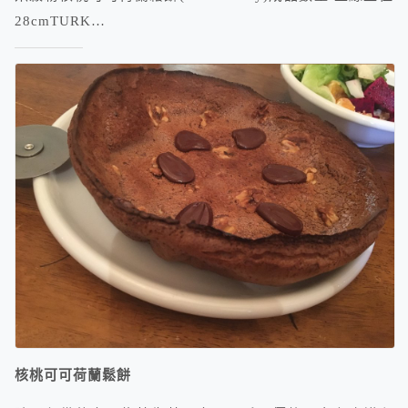
28cmTURK…
核桃可可荷蘭鬆餅