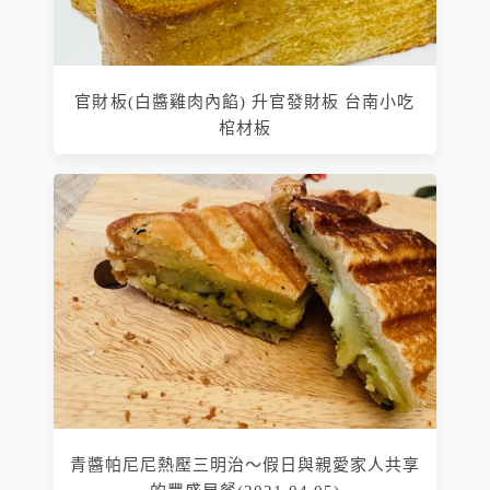
官財板(白醬雞肉內餡) 升官發財板 台南小吃
棺材板
青醬帕尼尼熱壓三明治～假日與親愛家人共享