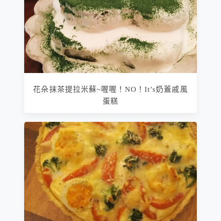
花朵抹茶提拉米蘇~喔喔！NO！It’s奶蓋戚風
蛋糕