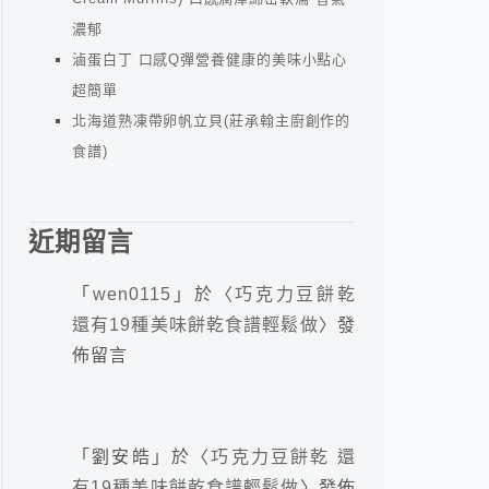
濃郁
滷蛋白丁 口感Q彈營養健康的美味小點心
超簡單
北海道熟凍帶卵帆立貝(莊承翰主廚創作的
食譜)
近期留言
「
wen0115
」於〈
巧克力豆餅乾
還有19種美味餅乾食譜輕鬆做
〉發
佈留言
「
劉安皓
」於〈
巧克力豆餅乾 還
有19種美味餅乾食譜輕鬆做
〉發佈