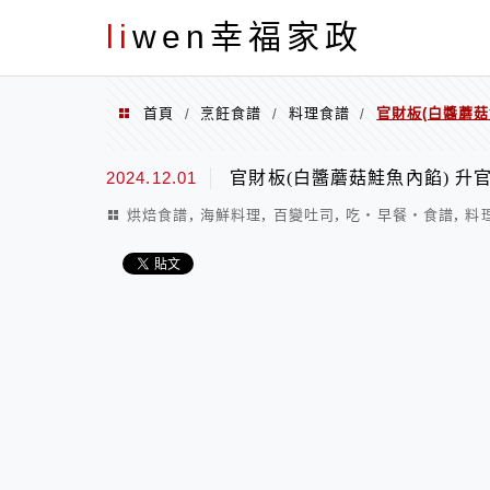
menu
li
wen幸福家政
首頁
烹飪食譜
料理食譜
官財板(白醬蘑菇
/
/
/
2024.12.01
官財板(白醬蘑菇鮭魚內餡) 升
,
,
,
,
烘焙食譜
海鮮料理
百變吐司
吃‧早餐‧食譜
料