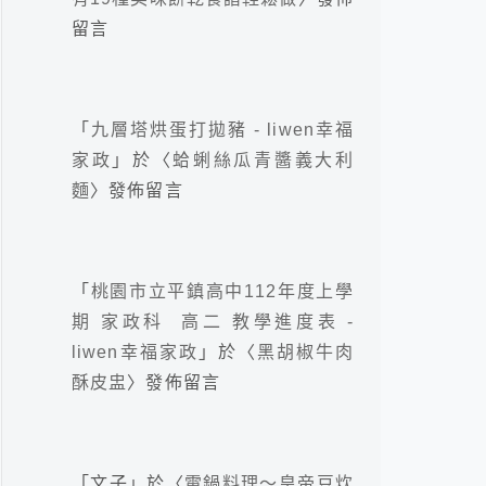
留言
「
九層塔烘蛋打拋豬 - liwen幸福
家政
」於〈
蛤蜊絲瓜青醬義大利
麵
〉發佈留言
「
桃園市立平鎮高中112年度上學
期 家政科 高二 教學進度表 -
liwen幸福家政
」於〈
黑胡椒牛肉
酥皮盅
〉發佈留言
「
文子
」於〈
電鍋料理～皇帝豆炊