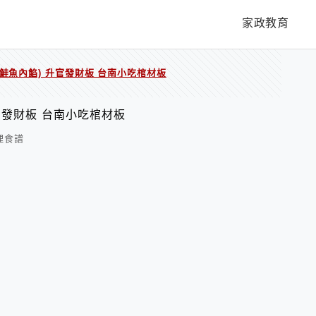
家政教育
鮭魚內餡) 升官發財板 台南小吃棺材板
官發財板 台南小吃棺材板
理食譜