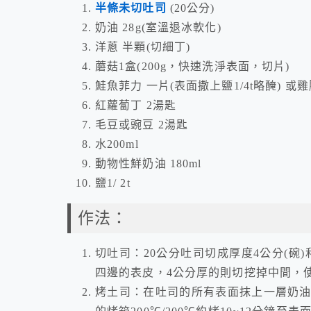
半條未切吐司
(20公分)
奶油 28g(室溫退冰軟化)
洋蔥 半顆(切細丁)
蘑菇1盒(200g，快速洗淨表面，切片)
鮭魚菲力 一片(表面撒上鹽1/4t略醃) 或
紅蘿蔔丁 2湯匙
毛豆或豌豆 2湯匙
水200ml
動物性鮮奶油 180ml
鹽1/ 2t
作法：
切吐司：20公分吐司切成厚度4公分(碗)
四邊的表皮，4公分厚的則切挖掉中間，
烤土司：在吐司的所有表面抹上一層奶