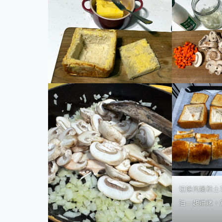
切除的邊和土
油一起烘烤，