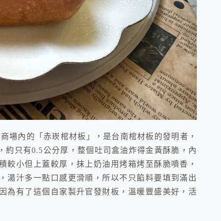
巴」商場內的「赤崁棺材板」，是台南棺材板的發明者，
約只有0.5公分厚，整個吐司盒油炸得金黃酥脆，內
積較小但上蓋較厚，抹上奶油用烤箱烤至酥脆噴香，
，湯汁多一點口感更滑順，所以不只餡料要填到滿出
因為有了這個自家製升官發財板，溫暖豐盛美好，活