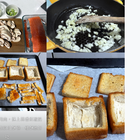
司肉，抹上蒜香紅椒奶
跟奶油酥條一樣酥脆好
吃