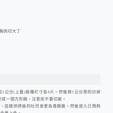
雞胸肉切大丁
和1公分(上蓋)兩種尺寸各4片。然後將1公分厚的切掉
使成一個方形碗，注意底不要切破。
油，這樣烘烤後的吐司會更為香酥脆。然後放入已預熱