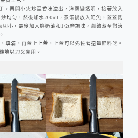
表面金黃上色。
蔥丁，再開小火炒至香味溢出，洋蔥變透明，接著放入
炒均勻，然後加水200ml，煮滾後放入鮭魚，蓋蓋悶
切小，最後加入鮮奶油和1/2t鹽調味，繼續煮至微滾
。
裡，填滿，再蓋上
上蓋
，上蓋可以先佐著適量餡料吃。
雅地以刀叉食用。