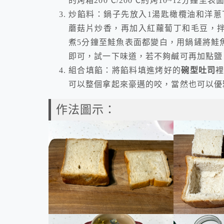
的烤箱200℃/200℃約烤10~12分鐘至
炒餡料：鍋子先放入1湯匙橄欖油和洋
蘑菇片炒香，再加入紅蘿蔔丁和毛豆，拌
煮5分鐘至鮭魚表面都變白，用鍋鏟將鮭魚
即可，試一下味道，若不夠鹹可再加點鹽
組合填餡：將餡料填進烤好的
碗型吐司
可以整個拿起來豪邁的咬，當然也可以優
作法圖示：