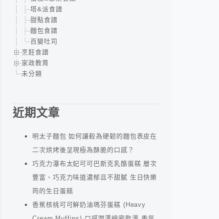
塔&派食譜
甜點食譜
麵包食譜
百變吐司
烹飪食譜
家政教育
未分類
近期文章
明太子麵包 如何讓較為硬韌的麵包表皮在
二次烘烤後呈現極為酥脆的口感？
巧克力瀑布太妃可可巴斯克乳酪蛋糕 層次
豐富、巧克力味道濃郁且不甜膩 生日快樂
筠的生日蛋糕
香蕉核桃可可鮮奶油瑪芬蛋糕 (Heavy
Cream Muffins) 口感潤澤綿密軟濡 香氣