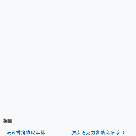
相關
法式香烤脆皮羊排
脆皮巧克力乳酪麻糬球（使