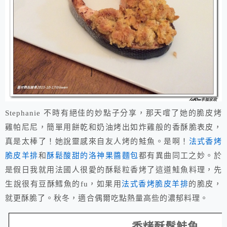
Stephanie 不時有絕佳的妙點子分享，那天嚐了她的脆皮烤
雞帕尼尼，簡單用餅乾和奶油烤出如炸雞般的香酥脆表皮，
真是太棒了！她說靈感來自友人烤的鮭魚。是啊！
法式香烤
脆皮羊排
和
酥鬆酸甜的洛神果醬麵包
都有異曲同工之妙。於
是假日我就用法國人很愛的酥鬆粒香烤了這道鮭魚料理，先
生說很有豆酥鱈魚的fu，如果用
法式香烤脆皮羊排
的脆皮，
就更酥脆了。秋冬，適合偶爾吃點熱量高些的濃郁料理。
香烤酥鬆鮭魚