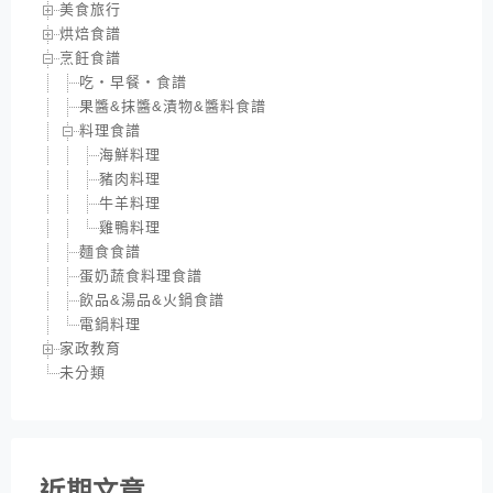
美食旅行
烘焙食譜
烹飪食譜
吃‧早餐‧食譜
果醬&抹醬&漬物&醬料食譜
料理食譜
海鮮料理
豬肉料理
牛羊料理
雞鴨料理
麵食食譜
蛋奶蔬食料理食譜
飲品&湯品&火鍋食譜
電鍋料理
家政教育
未分類
近期文章