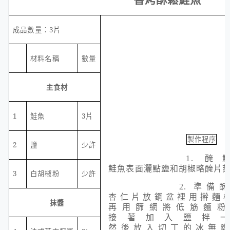
成品數量：
3
片
材料名稱
數量
主食材
1
3
片
鮭魚
製作程序
2
少許
鹽
1.
醃
鮭魚表面灑點鹽和胡椒略醃片
3
少許
白胡椒粉
2.
準備酥
杏仁片放鋼盆裡用擀麵
抹醬
再用篩網將低筋麵粉
接著加入鹽拌
然後放入切丁的冰無