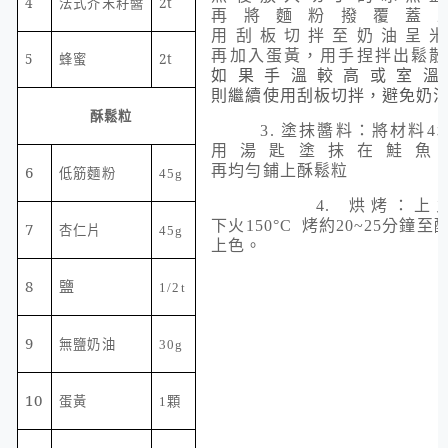
4
2t
法式芥末籽醬
再將麵粉撥覆蓋
用刮板切拌至奶油呈
再加入蛋黃，用手捏拌出鬆散
5
2t
蜂蜜
如果手溫較高或室溫
則繼續使用刮板切拌，避免奶
酥鬆粒
3.
塗抹醬料：將材料
4
用湯匙塗抹在鮭魚
6
再均勻鋪上酥鬆粒
低筋麵粉
45g
4.
烘烤：上
下火
150
°
C
烤約
20~25
分鐘至
7
杏仁片
45g
上色。
8
鹽
1/2t
9
無鹽奶油
30g
10
蛋黃
1
顆