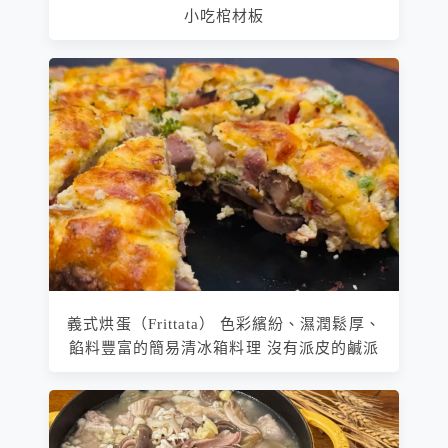
小吃棺材板
義式烘蛋（Frittata） 色彩繽紛、濕潤鬆厚、
餡料豐富的簡易清冰箱料理 沒有派皮的鹹派