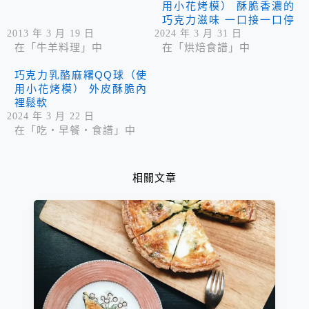
用小花烤模） 酥脆香濃的
巧克力滋味 一口接一口停
不下來呢！
2013 年 3 月 19 日
2024 年 3 月 31 日
在「牛羊料理」中
在「烘焙食譜」中
巧克力乳酪麻糬QQ球（使
用小花烤模） 外皮酥脆內
裡鬆軟
2024 年 3 月 22 日
在「吃‧早餐‧食譜」中
相關文章