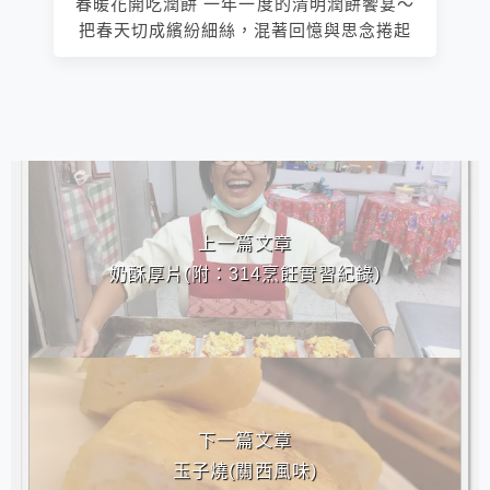
春暖花開吃潤餅 一年一度的清明潤餅饗宴～
把春天切成繽紛細絲，混著回憶與思念捲起
相連文章
上一篇文章
奶酥厚片(附：314烹飪實習紀錄)
下一篇文章
玉子燒(關西風味)