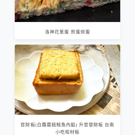
洛神花蔥蛋 煎蛋烘蛋
官財板(白醬蘑菇鮭魚內餡) 升官發財板 台南
小吃棺材板