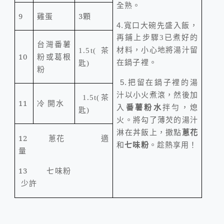
全熟。
9
3
顆
雞蛋
，
4.
寬口大碗先盛入飯
再鋪上步驟
3
已煮好的
台灣番薯
，小心地將湯汁留
材料
1.5t(
茶
10
粉或葛根
在鍋子裡。
匙
)
粉
把留在鍋子裡的湯
5.
汁以小火煮滾，然後加
1.5t(
茶
11
冷
開水
入
番薯粉水
拌勻，熄
匙
)
火。將勾了薄芡的湯汁
淋在丼飯上，撒點
蔥花
12
蔥花
適
和
七味粉
。趁熱享用！
量
13
七味粉
少許