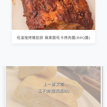
低溫慢烤豬肋排 蘋果醋低卡烤肉醬(BBQ醬)
相連文章
上一篇文章
玉子燒(關西風味)