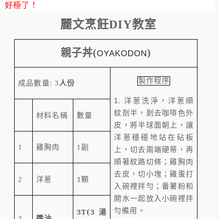
好極了！
麗文烹飪
DIY
教室
親子丼
(
)
OYAKODON
製作程序
成品數量
: 3
人份
洋蔥洗淨，洋蔥順
1.
紋剖半，剝去咖啡色外
材料名稱
數量
皮，將半球面朝上，讓
洋蔥穩穩地站在砧板
1
雞胸肉
1
副
上，切去兩端硬蒂，再
順著紋路切條；雞胸肉
去皮，切小塊；雞蛋打
洋蔥
1
顆
2
入碗裡拌勻；番薯粉和
開水一起放入小碗裡拌
勻備用。
3T(3
湯
醬油
3