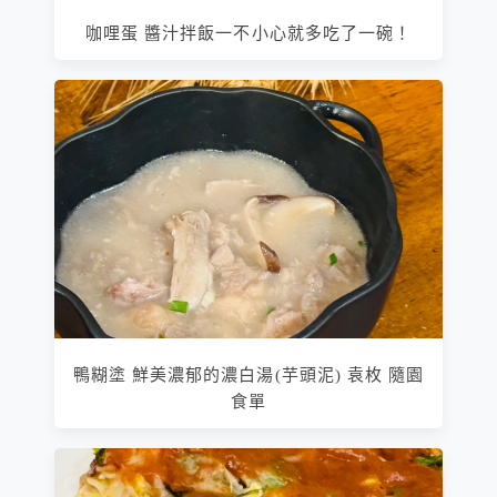
咖哩蛋 醬汁拌飯一不小心就多吃了一碗！
鴨糊塗 鮮美濃郁的濃白湯(芋頭泥) 袁枚 隨園
食單