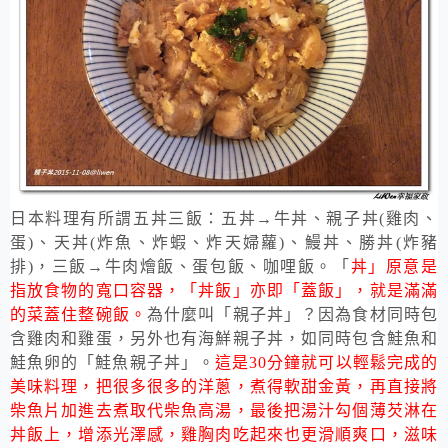
日本料理有所謂五丼三飯：五丼
→
牛丼、親子丼
(
雞肉、
蛋
)
、天丼
(
炸魚、炸蝦、炸天婦蘿
)
、鰻丼、勝丼
(
炸豬
排
)
，三飯
→
牛肉燴飯、蛋包飯、咖哩飯。「
丼」原意是
指放食物的寬口容器，「丼飯」亦即「蓋飯」，就是滿滿
的菜蓋住整碗飯。
為什麼叫「親子丼」？因為食材同時包
含雞肉和雞蛋，另外也有海鮮親子丼，如同時包含鮭魚和
鮭魚卵的「鮭魚親子丼」。
這是
30
分鐘就可以輕鬆完成的
美味料理，把很多很多的洋蔥，煮得軟甜金黃，再直接將
柴魚片加進去煮取代柴魚高湯，最後把湯汁勾個薄芡淋在
丼飯上，增添光澤感，雞胸肉吃起來也更滑順爽口，滋味