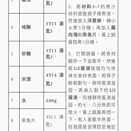
匙
)
2.
將
材料
3~7
的煮汁
材料放進鍋子裡煮滾，
然後放入
洋蔥條
，轉小
1T(1
湯
味醂
4
火煮
5
分鐘，再加入
雞
匙
)
肉塊
和
柴魚片
，蓋上鍋
蓋悶煮
5
分鐘。
1T(1
湯
砂糖
打開鍋蓋，將食材
3.
5
匙
)
翻拌一下並壓平，然後
將
蛋液
慢慢均勻地
1/2
4T(4
湯
淋在食材表面，用筷子
6
米酒
輕輕劃勻，靜待蛋液凝
匙
)
固，再淋入剩下的
1/2
蛋液
，同樣靜待蛋液凝
7
水
240g
固，約七、八分熟即可
熄火，蓋上鍋蓋再悶一
3T
(3
湯
下。有人喜歡半熟蛋，
8
柴魚片
匙
)
但我還是習慣悶至幾近