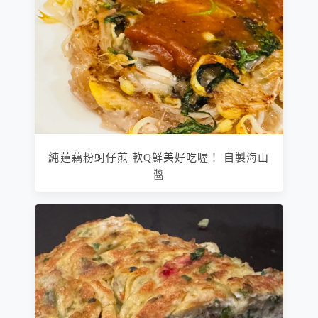
純蓮藕粉蚵仔煎 軟Q鮮美好吃喔！ 自製海山
醬