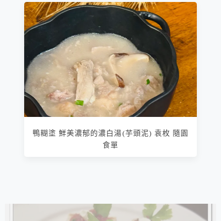
鴨糊塗 鮮美濃郁的濃白湯(芋頭泥) 袁枚 隨園
食單
相連文章