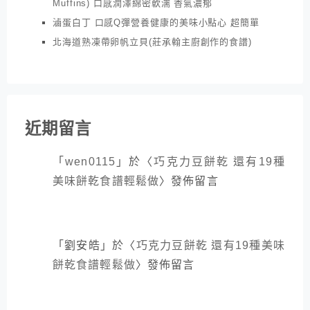
Muffins) 口感潤澤綿密軟濡 香氣濃郁
滷蛋白丁 口感Q彈營養健康的美味小點心 超簡單
北海道熟凍帶卵帆立貝(莊承翰主廚創作的食譜)
近期留言
「
wen0115
」於〈
巧克力豆餅乾 還有19種
美味餅乾食譜輕鬆做
〉發佈留言
「
劉安皓
」於〈
巧克力豆餅乾 還有19種美味
餅乾食譜輕鬆做
〉發佈留言