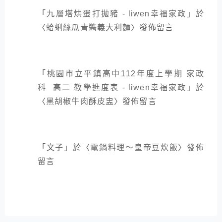
「
九層塔烘蛋打拋豬 - liwen幸福家政
」於
〈
蛤蜊絲瓜青醬義大利麵
〉發佈留言
「
桃園市立平鎮高中112年度上學期 家政
科 高二 教學進度表 - liwen幸福家政
」於
〈
黑胡椒牛肉酥皮盅
〉發佈留言
「
文子
」於〈
電鍋料理～皇帝豆炊飯
〉發佈
留言