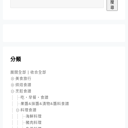
搜
尋
分類
展開全部
|
收合全部
美食旅行
烘焙食譜
烹飪食譜
吃‧早餐‧食譜
果醬&抹醬&漬物&醬料食譜
料理食譜
海鮮料理
豬肉料理