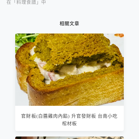
在「料理食譜」中
相關文章
官財板(白醬雞肉內餡) 升官發財板 台南小吃
棺材板