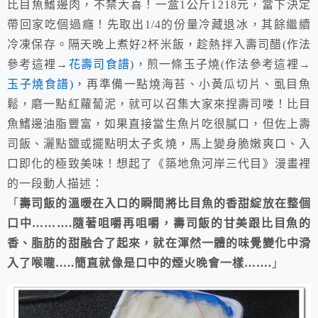
比目魚鰭邊肉，不禁大喜！一盒1公斤1218元，當下決定
帶回家吃個過癮！先取出1/4的份量冷藏退冰，其餘繼續
冷凍保存。隔天晚上煮好2杯米飯，趁熱拌入壽司醋(作法
參考這裡→
花壽司食譜
)，煎一條玉子燒(作法參考這裡→
玉子燒食譜)
，再準備一點燒海苔、小黃瓜切片、虱目魚
鬆，磨一點紅蘿蔔泥，就可以召集大家來捏壽司喽！比目
魚鰭邊油脂豐富，如果直接當生魚片吃很膩口，但佐上壽
司飯、灑點鹽或擺點明太子炙燒，馬上變身脆嫩爽口、入
口即化的極致美味！想起了《築地魚河岸三代目》漫畫裡
的一段動人描述：
「
壽司飯的溫暖在入口的瞬間將比目魚的香甜綻放在整個
口中……….隨著咀嚼再咀嚼，壽司飯的甘美跟比目魚的
香、脂肪的甜融合了起來，就在渾然一體的味覺變化中滑
入了喉嚨…..簡直就像是口中的煙火晚會一樣…….
」