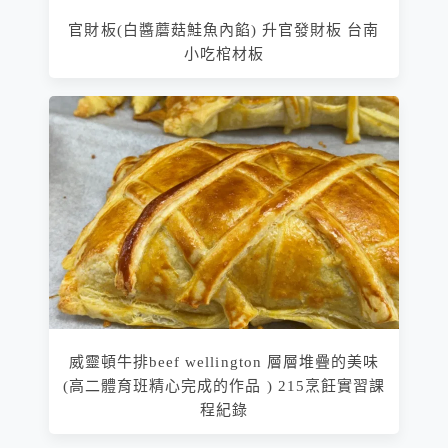
官財板(白醬蘑菇鮭魚內餡) 升官發財板 台南
小吃棺材板
威靈頓牛排beef wellington 層層堆疊的美味
(高二體育班精心完成的作品 ) 215烹飪實習課
程紀錄