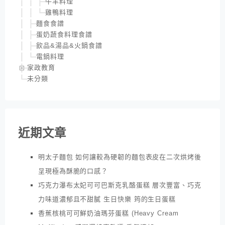
牛羊料理
雞鴨料理
麵食食譜
蛋奶蔬食料理食譜
飲品&湯品&火鍋食譜
電鍋料理
家政教育
未分類
近期文章
明太子麵包 如何讓較為硬韌的麵包表皮在二次烘烤後
呈現極為酥脆的口感？
巧克力瀑布太妃可可巴斯克乳酪蛋糕 層次豐富、巧克
力味道濃郁且不甜膩 生日快樂 筠的生日蛋糕
香蕉核桃可可鮮奶油瑪芬蛋糕 (Heavy Cream