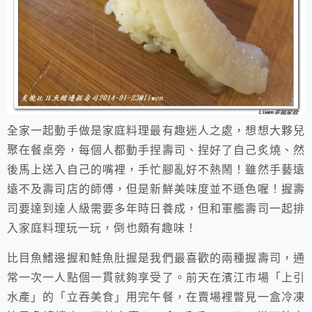
全家一起動手做是家庭料理最有趣迷人之處，想想大夥兒
聚在餐桌旁，每個人都動手捏壽司、捏好了自己炙燒、然
後馬上送入自己的嘴裡，手忙腳亂好不熱鬧！雖然手藝遠
遠不及壽司店的師傅，但是新鮮美味度並不遜色喔！握壽
司要達到達人級需要多年時日養成，但和軍艦壽司一起排
入家庭料理玩一玩，倒也頗有趣味！
比目魚鰭邊握和鮭魚肚握是我們最喜歡的兩種握壽司，通
常一次一人點個一貫就夠享受了。前天在濱江市場「上引
水產」的「立吞美食」用完午餐，在賣場裡瞥見一盒冷凍