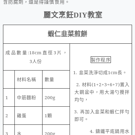
含防腐劑，還是得謹慎食用。
麗文烹飪
DIY
教室
蝦仁韭菜煎餅
成品數量
:18cm
直徑
3
片，
製作程序
3
人份
1.
韭菜洗淨切成
1cm
長。
材料名稱
數量
2.
材料
(1+2+3+6+7)
置入
大鋼盆中，用大湯勺攪拌
1
中筋麵粉
200g
均勻，
3. 再
加入韭菜和蝦仁拌勻
2
雞蛋
1
顆
即可。
4.
鑄鐵平底鍋用水
3
水
200g