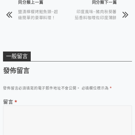
同分類上一篇
同分類下一篇
鹽漬檸檬烤鮭魚頭~超
印度風味~豬肉秋葵蕃
級簡單的豪華料理！
茄香料咖哩佐印度薄餅
一般留言
發佈留言
發佈留言必須填寫的電子郵件地址不會公開。
必填欄位標示為
*
留言
*