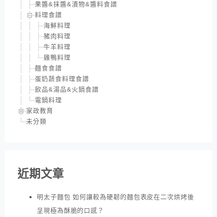
果醬&抹醬&漬物&醬料食譜
料理食譜
海鮮料理
豬肉料理
牛羊料理
雞鴨料理
麵食食譜
蛋奶蔬食料理食譜
飲品&湯品&火鍋食譜
電鍋料理
家政教育
未分類
近期文章
明太子麵包 如何讓較為硬韌的麵包表皮在二次烘烤後
呈現極為酥脆的口感？