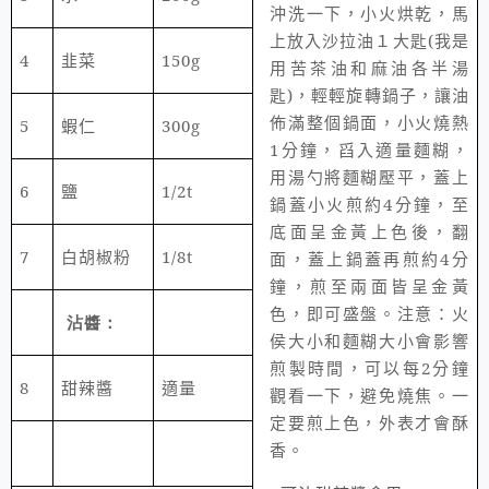
沖洗一下，小火烘乾，馬
上放入沙拉油１大匙
(
我是
4
韭菜
150g
用苦茶油和麻油各半湯
匙
)
，輕輕旋轉鍋子，讓油
佈滿整個鍋面，小火燒熱
5
蝦仁
300g
1
分鐘，舀入適量麵糊，
用湯勺將麵糊壓平，蓋上
6
鹽
1/2t
鍋蓋小火煎約
4
分鐘，至
底面呈金黃上色後，翻
7
白胡椒粉
1/8t
面，蓋上鍋蓋再煎約
4
分
鐘，煎至兩面皆呈金黃
色，即可盛盤。注意：火
沾醬：
侯大小和麵糊大小會影響
煎製時間，可以每
2
分鐘
8
甜辣醬
適量
觀看一下，避免燒焦。一
定要煎上色，外表才會酥
香。