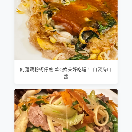
純蓮藕粉蚵仔煎 軟Q鮮美好吃喔！ 自製海山
醬