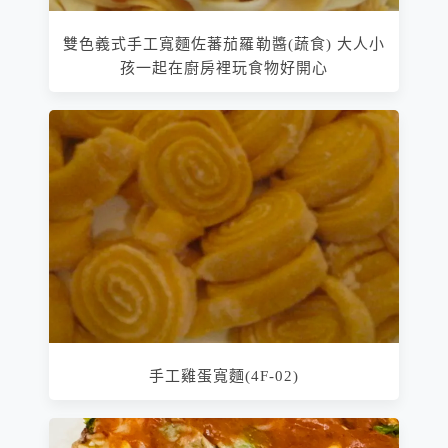
雙色義式手工寬麵佐蕃茄羅勒醬(蔬食) 大人小
孩一起在廚房裡玩食物好開心
手工雞蛋寬麵(4F-02)