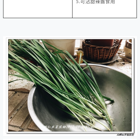
5.
可沾甜辣醬食用