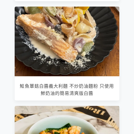
鮭魚蕈菇白醬義大利麵 不炒奶油麵粉 只使用
鮮奶油的簡易清爽版白醬