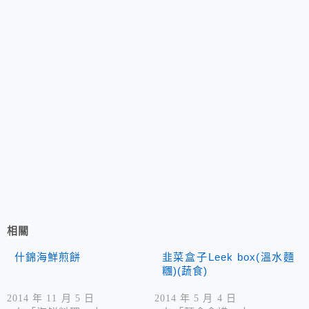
相關
什錦海鮮煎餅
韭菜盒子Leek box(溫水麵
糰)(蔬食)
2014 年 11 月 5 日
2014 年 5 月 4 日