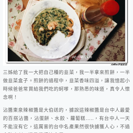
三姊給了我一大把自己種的韭菜，我一半拿來煎餅，一半
做韭菜盒子。煎餅的過程中，韭菜香味四溢，讓我憶起小
時候爸爸常買給我們吃的蚵嗲，那熟悉的味道，真令人懷
念啊！
沾醬東泉辣椒醬是大伯送的，據說這辣椒醬是台中人最愛
的百搭沾醬，沾蛋餅、水餃、蘿蔔糕…..，有台中人一天
不能沒有它，這厲害的台中名產果然很快擄獲人心，不過