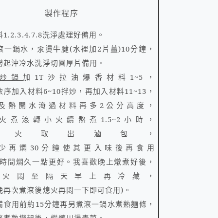
製作程序
料
1.2.3.4.7.8
洗淨處理好備用。
滾一鍋水，汆燙牛腱
(
水裡加
2
片薑
)10
分鐘，
撈起沖冷水洗淨切圓厚片備用。
炒鍋
加
1T
沙拉油爆香材料
1~5
，
依序加入材料
6~10
拌炒，再加入材料
11~13
，
及熱開水淹過材料再多
2
公分高度，
火煮滾轉小火續熬煮
1.5~2
小時，
熄火取出滷包，
少再燜
30
分鐘使其更入味後再食用
時間燜久一點更好。我喜歡晚上燉煮好後，
熄火悶至隔天早上再冷藏，
晚再次煮滾後熄火再悶一下即可食用
)
。
備食用前約
15
分鐘再另煮滾一鍋水煮熟麵條，