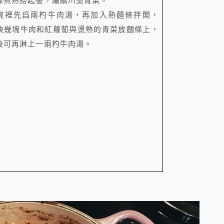
條煮熟撈起後，繼續川燙青菜。
碗裡先舀兩杓牛肉湯，再加入熟麵條拌開，
挾幾塊牛肉和紅蘿蔔與燙熟的青菜放麵條上，
後可再淋上一兩杓牛肉湯。