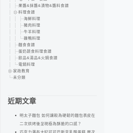
果醬&抹醬&漬物&醬料食譜
料理食譜
海鮮料理
豬肉料理
牛羊料理
雞鴨料理
麵食食譜
蛋奶蔬食料理食譜
飲品&湯品&火鍋食譜
電鍋料理
家政教育
未分類
近期文章
明太子麵包 如何讓較為硬韌的麵包表皮在
二次烘烤後呈現極為酥脆的口感？
巧克力瀑布太妃可可巴斯克乳酪蛋糕 層次