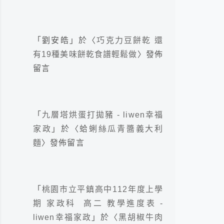
「
劉安皓
」於〈
巧克力豆餅乾 還
有19種美味餅乾食譜輕鬆做
〉發佈
留言
「
九層塔烘蛋打拋豬 - liwen幸福
家政
」於〈
蛤蜊絲瓜青醬義大利
麵
〉發佈留言
「
桃園市立平鎮高中112年度上學
期 家政科 高二 教學進度表 -
liwen幸福家政
」於〈
黑胡椒牛肉