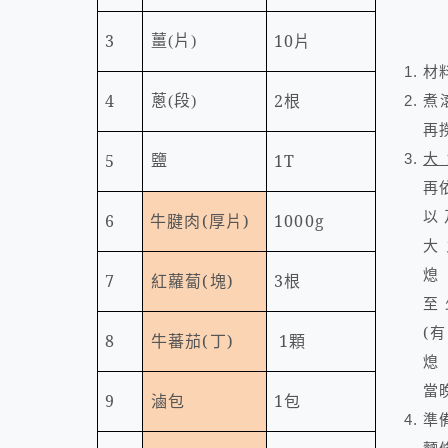
3
10
片
薑
(
片
)
材
4
2
根
煮
蔥
(
段
)
再
大
5
1T
鹽
再
以
6
牛腱肉
(
厚片
)
1000g
大
7
紅蘿蔔
(
塊
)
3
根
至
(
有
8
牛蕃茄
(
丁
)
1
顆
當
9
滷包
1
包
準