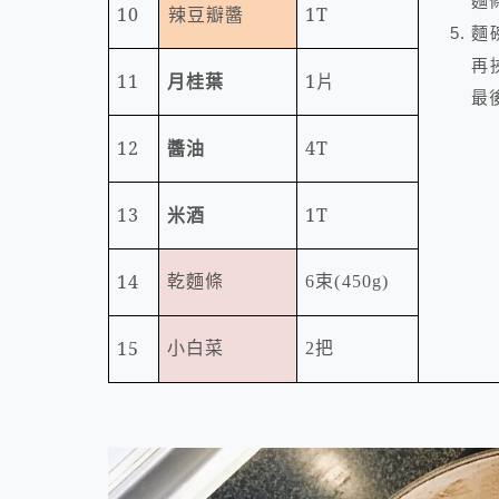
麵
10
辣豆瓣醬
1T
麵
再
11
月桂葉
1
片
最
12
醬油
4T
13
米酒
1T
14
乾麵條
6
束
(450g)
15
小白菜
2
把