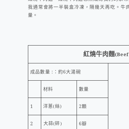
我通常會將一半裝盒冷凍，隔幾天再吃。牛
量。
麗文
紅燒牛肉麵
(Beef
成品數量
:
：約
6
大湯碗
材料
數量
1
2
顆
洋蔥
(
絲
)
2
6
瓣
大蒜
(
碎
)