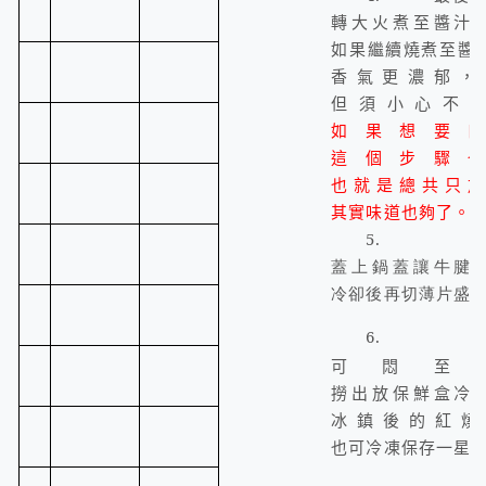
轉大火煮至醬汁
如果繼續燒煮至醬
香氣更濃郁，
但須小心不
如果想要
這個步驟
也就是總共只加半
其實味道也夠了。
5.
蓋上鍋蓋讓牛腱
冷卻後再切薄片盛
6.
可悶至
撈出放保鮮盒冷
冰鎮後的紅燒
也可冷凍保存一星