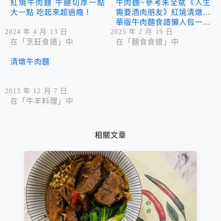
紅燒牛肉麵 牛腱切厚一點
牛肉麵~參考朱全斌《人生
大一點 吃起來超過癮！
需要酒肉朋友》紅燒清燉豪
華版牛肉麵食譜懶人包一次
擁有
2024 年 4 月 13 日
2025 年 2 月 19 日
在「烹飪食譜」中
在「麵食食譜」中
清燉牛肉麵
2013 年 12 月 7 日
在「牛羊料理」中
相關文章