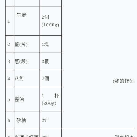
牛腱
個
2
1
(1000g)
1塊
2
薑
(
片
)
2根
3
蔥
(
段
)
八角
4
2個
我的作品
(
)
1
杯
5
醬油
(200g)
2T
6
砂糖