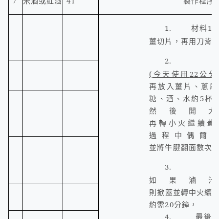
4T
製作程序
7
米酒或紅酒
1.
材料
1~
薑切片，再用刀背
2.
(
今天使用
22
公分
再放入薑片、蔥段
糖、酒、水約
5
杯
(
然後開
再轉小火繼續蓋
過程中偶爾
並將牛腱翻面數次
3.
如果滷
則掀蓋並轉中火續
約需
20
分鐘，
4. 最後淋