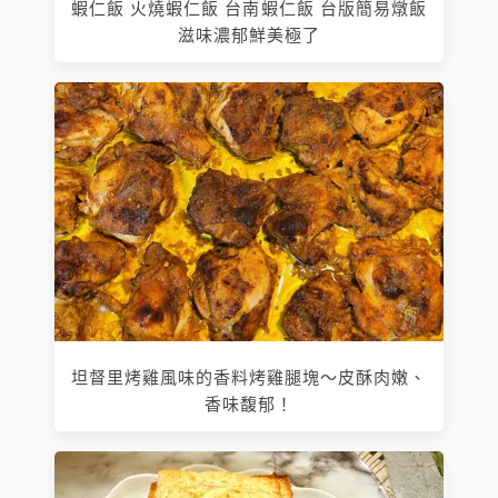
蝦仁飯 火燒蝦仁飯 台南蝦仁飯 台版簡易燉飯
滋味濃郁鮮美極了
坦督里烤雞風味的香料烤雞腿塊～皮酥肉嫩、
香味馥郁！