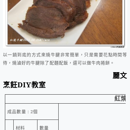
以一鍋到底的方式來燒牛腱非常簡單，只是需要花點時間等
待，燒滷好的牛腱除了配麵配飯，還可以做牛肉捲餅。
麗文
烹飪
DIY
教室
紅燒
成品數量
: 2
個
材料
數量