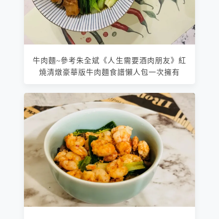
牛肉麵~參考朱全斌《人生需要酒肉朋友》紅
燒清燉豪華版牛肉麵食譜懶人包一次擁有