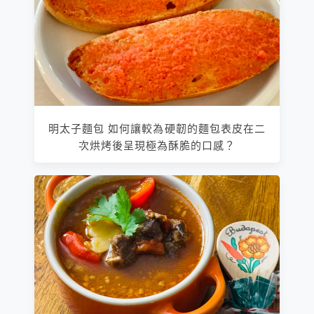
明太子麵包 如何讓較為硬韌的麵包表皮在二
次烘烤後呈現極為酥脆的口感？