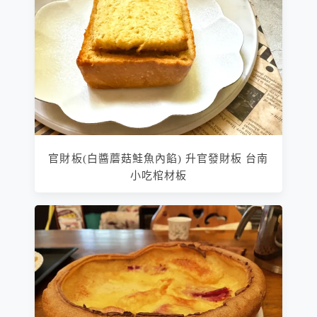
官財板(白醬蘑菇鮭魚內餡) 升官發財板 台南
小吃棺材板