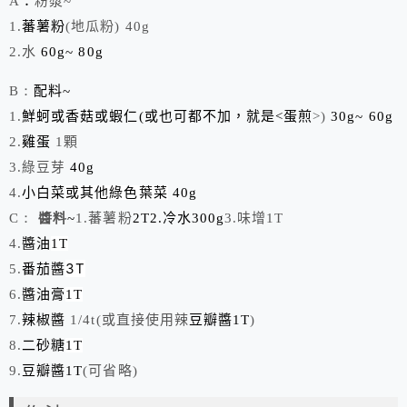
A
：
粉漿~
1.
蕃薯粉
(地瓜粉) 40g
2.水
60g~ 80g
B：
配料~
1.
鮮蚵或香菇或蝦仁(或也可都不加，就是<蛋煎
>)
30g~ 60g
2.
雞蛋
1顆
3.
綠豆芽
40g
4.
小白菜
或其他綠色葉菜
40g
C：
醬料
~
1.蕃薯粉
2T2.
冷水
300g
3.
味增
1T
4.
醬油
1T
3T
5.
番茄醬
6.
醬油膏
1T
7.
辣椒醬
1/4t(或直接使用辣
豆瓣醬
1T
)
8.
二砂糖
1T
9.
豆瓣醬
1T
(可省略)