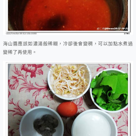
海山醬應該如濃湯般稀糊，冷卻後會變稠，可以加點水煮過
變稀了再使用。