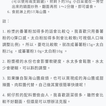
(可以使用兩支鍋鏟)，把剩下的
30g
小白菜擺在一旁空
出來的鍋面炒熟，翻面再煎
1
～
2
分鐘，即可盛食。
食前淋上約
5T
海山醬。
註：
1. 粉漿的
番薯粉加得多的話會比較Ｑ，我喜歡只用番薯
粉的
Q
彈口感。太白粉加得多則會比較軟
(
可視個人口味
調整比例
)
。所以，要吃比較軟，就改成蕃薯粉
15g
+
太白
粉
25g
，或蕃薯粉
3 0g
+
太白粉
10g
。
2.
粉漿裡的水份也會影響軟硬度，水太多會鬆散，水太
少會硬糊，可以斟酌調整。
3.
如果嫌自製海山醬麻煩，也可以買現成的海山醬或甜
辣醬、肉粽醬代替。自己做其實很簡單快速呢！
4.
蚵仔煎的配料豐儉由人，我喜歡蔬菜很多，雖然會比
較不好翻面，但還是可以想辦法克服。