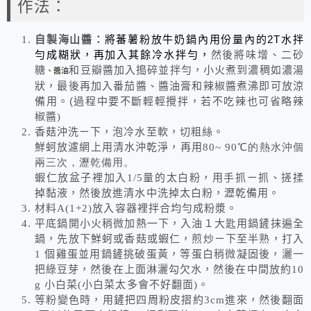
作法：
2T
自製海山醬：
將蕃薯粉放牛奶鍋內用份量內的
水拌
勻成糊狀，再加入其餘冷水拌勻，
然後將味增、二砂
糖
和豆瓣醬加入搗碎並拌勻，小火煮到濃稠如濃湯
、醬油
狀，最後再加入番茄醬、醬油膏和辣椒醬煮沸即可放涼
(
備用。
過程中要不斷輕輕攪拌，若不吃辣也可省略辣
椒醬)
香菇沖洗ㄧ下，泡冷水至軟，切粗絲。
鮮蚵放濾網上用清水沖乾淨，再用
80~ 90
℃
的熱水沖個
兩三次，瀝乾備用。
蝦仁放盆子裡加入
1/5
量的太白粉，用手抓ㄧ抓、搓揉
掉黏液，然後放進清水中洗掉太白粉，瀝乾備用。
材料
A(1+2)
放入容器裡拌合均勻成粉漿。
平底鍋開小火稍微加熱一下，入油１大匙用鍋鏟抹遍全
鍋，先放下鮮蚵或香菇或蝦仁，煎炒ㄧ下至半熟，打入
1
個雞蛋並用鍋鏟挑破蛋黃，等蛋白稍微凝固後，灑一
把綠豆芽，然後在上面淋灑勾欠水，然後在中間放約
10
g
小白菜
(
小白菜太多會不好翻面
)
。
等粉變色時，用鏟把四周粉皮摺約
3cm
進來，然後翻面