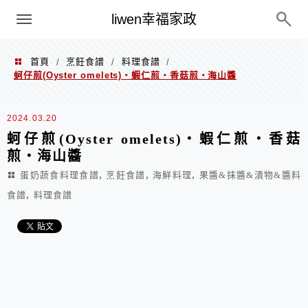
menu
liwen幸福家政
首頁
烹飪食譜
料理食譜
/
/
/
蚵仔煎(Oyster omelets)‧蝦仁煎‧香菇煎‧海山醬
2024.03.20
蚵仔煎(Oyster omelets)‧蝦仁煎‧香菇
煎‧海山醬
,
,
,
蛋奶蔬食料理食譜
烹飪食譜
海鮮料理
果醬&抹醬&漬物&醬料
,
食譜
料理食譜