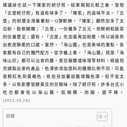
建議詠也試一下陳家的蚵仔煎，結果兩相比較之後，發現
「古堡蚵仔煎」有滋有味多了，「陳家」的滋味平淡。「古
堡」的粉漿全用番薯粉，
Q
彈軟綿，「陳家」顯然加多了太
白粉，鬆軟糊爛；「古堡」一份雖多了五元，但鮮蚵和蔬菜
的份量豐足；還有，「古堡」先加蛋再加粉漿，所以容易煎
出表皮酥脆的口感。當然，「海山醬」也是美味的重點，各
家都有自己的獨門配方。從字義上看，「海山醬」就是「海
味山珍」都可以沾食的醬，是豆瓣醬或味增等材料，經過芶
芡調製出來的產品，色澤依添加原料的種類比例不同，可能
是鮮紅色到黃褐色，有些另加蕃茄醬增豔色澤，但不宜太
多，以免影響發酵黃豆的甘醇味。除了蚵仔煎，許多台式小
吃也都會佐以海山醬，如碗稞、肉圓、甜不辣。
(2012.10.24)
目錄