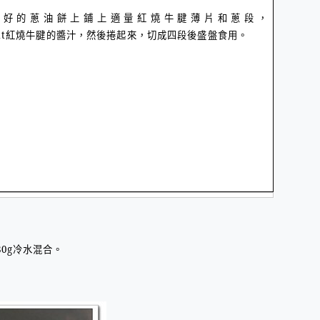
煎好的蔥油餅上鋪上適量紅燒牛腱薄片和蔥段，
1t
紅燒牛腱的醬汁，然後捲起來，切成四段後盛盤食用。
80g冷水混合。