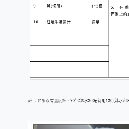
9
蔥
(
切段
)
1~2
根
5.
在
再淋上約
10
紅燒牛腱醬汁
適量
註：
如果沒有溫度計，
70
ﾟ
C
溫水200g就用120g沸水和