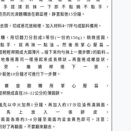
用手搓揉抓抹一下即不黏鍋不黏手，
亮亮的光滑麵糰放在鋼盆裡，靜置鬆弛
15
分鐘。
淨去頭，切成蔥花放碗裡，加入材料
4~7
拌勻成餡料備用。
麵糰，用切麵刀分割成
3
等份
(
一份約
150g)
，稍微搓圓，
黏手，就再抹一點油→然後用掌心壓扁→
棍輕輕桿開成大圓薄片→接下來均勻抹上一層步驟
2
的餡料→
心地像捲壽司一樣捲起來成長條狀→再盤捲成螺旋狀，
一旁。繼續桿捲下一張，
少鬆弛
10
分鐘才可進行下一步驟。
將
螺旋麵糰用掌心壓扁，
棍桿開成直徑
20~22
公分的薄圓餅。
鍋
先以中火
加熱
1
分鐘，再加入約
1T
沙拉油佈滿鍋面，
著馬上放入一張餅皮，
火兩面各烙約
3~4
分鐘至兩面均呈金黃色即可。注意：
煎好了再翻面，不要翻來翻去。