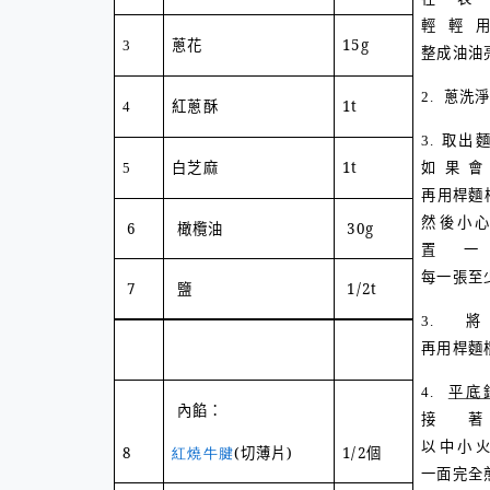
輕輕
蔥花
15g
3
整成油油
蔥洗
2.
紅蔥酥
1t
4
3.
取出
白芝麻
1t
5
如果會
再用桿麵
然後小
6
橄欖油
30g
置
每一張至
7
鹽
1/2t
3.
再用桿麵
平底
4.
內餡：
接
以中小
8
紅燒牛腱
(
切薄片
)
1/2
個
一面完全