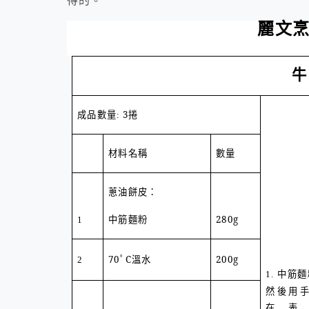
得的。
麗文
牛
3
捲
成品數量
:
材料名稱
數量
蔥油餅皮：
280g
1
中筋麵粉
70
ﾟ
C
溫水
200g
2
1.
中筋麵
然後用手
在