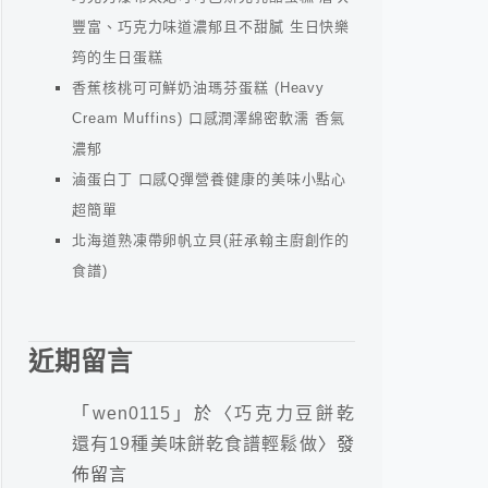
豐富、巧克力味道濃郁且不甜膩 生日快樂
筠的生日蛋糕
香蕉核桃可可鮮奶油瑪芬蛋糕 (Heavy
Cream Muffins) 口感潤澤綿密軟濡 香氣
濃郁
滷蛋白丁 口感Q彈營養健康的美味小點心
超簡單
北海道熟凍帶卵帆立貝(莊承翰主廚創作的
食譜)
近期留言
「
wen0115
」於〈
巧克力豆餅乾
還有19種美味餅乾食譜輕鬆做
〉發
佈留言