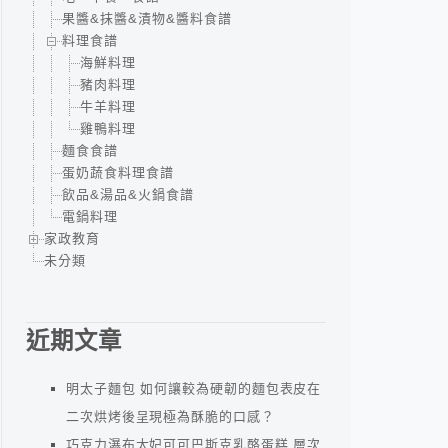
果醬&抹醬&漬物&醬料食譜
料理食譜
海鮮料理
豬肉料理
牛羊料理
雞鴨料理
麵食食譜
蛋奶蔬食料理食譜
飲品&湯品&火鍋食譜
電鍋料理
家政教育
未分類
近期文章
明太子麵包 如何讓較為硬韌的麵包表皮在
二次烘烤後呈現極為酥脆的口感？
巧克力瀑布太妃可可巴斯克乳酪蛋糕 層次