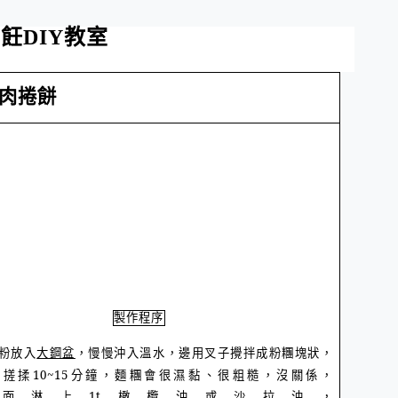
烹飪
DIY
教室
肉捲餅
製作程序
水，邊用叉子攪拌成粉糰塊狀，
粉放入
大鋼盆
，慢慢沖入溫
搓揉10~15分鐘，麵糰會很濕黏、很粗糙，沒關係，
表面淋上
1t
橄欖油或
沙拉油，