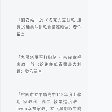
「
劉安皓
」於〈
巧克力豆餅乾 還
有19種美味餅乾食譜輕鬆做
〉發佈
留言
「
九層塔烘蛋打拋豬 - liwen幸福
家政
」於〈
蛤蜊絲瓜青醬義大利
麵
〉發佈留言
「
桃園市立平鎮高中112年度上學
期 家政科 高二 教學進度表 -
liwen幸福家政
」於〈
黑胡椒牛肉