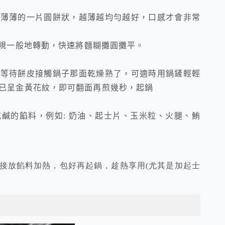
成薄薄的一片圓餅狀，越薄越均勻越好，口感才會非常
規一般地轉動，快速將麵糊攤圓攤平。
心等待餅皮接觸鍋子那面乾燥熟了，可適時用鍋鏟輕輕
已呈金黃花紋，即可翻面再煎幾秒，起鍋
或鹹的餡料，例如
:
奶油、起士片、玉米粒、火腿、鮪
接放餡料加熱，包好再起鍋，趁熱享用
(
尤其是加起士