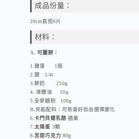
成品份量：
20cm
直徑
6
片
材料：
A.
可麗餅：
1.雞蛋 1個
2.鹽 1/4t
3.鮮奶 250g
4. 液體油 10g
5.全麥麵粉 100g
B.夾餡配料：可依喜好自由選擇變化
6.
卡門貝爾乳酪
適量
7.
太陽蛋
3顆
8.
苦甜巧克力
80g