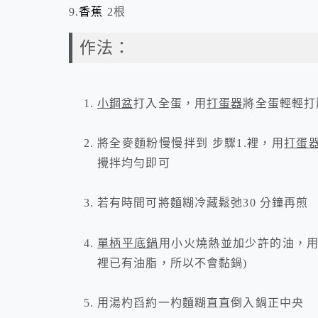
9.
香蕉
2根
作法：
小鋼盆
打入全蛋，用
打蛋器
將全蛋輕輕打
將全麥麵粉慢慢拌到 步驟
1.
裡，用
打蛋
攪拌均勻即可
若有時間可將麵糊冷藏鬆弛
30
分鐘再煎
單柄平底鍋
用小火燒熱並加少許的油，
裡已有油脂，所以不會黏鍋
)
用湯杓舀約一杓麵糊直直倒入鍋正中央