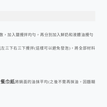
散，加入鹽攪拌均勻，再分別加入鮮奶和液體油攪勻
器
左三下右三下攪拌
(
這樣可以避免發泡
)
，將全部材料
餐巾紙
用
將鍋面的油抹平均
(
之後不需再抹油，因麵糊