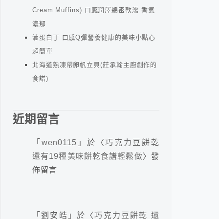
Cream Muffins) 口感潤澤綿密軟濡 香氣
濃郁
滷蛋白丁 口感Q彈營養健康的美味小點心
超簡單
北海道熟凍帶卵帆立貝(莊承翰主廚創作的
食譜)
近期留言
「
wen0115
」於〈
巧克力豆餅乾
還有19種美味餅乾食譜輕鬆做
〉發
佈留言
「
劉安皓
」於〈
巧克力豆餅乾 還