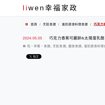
menu
li
wen幸福家政
首頁
烹飪食譜
蛋奶蔬食料理食譜
巧克力
/
/
/
2024.05.05
巧克力香蕉可麗餅&太陽蛋乳酪
,
,
,
吃‧早餐‧食譜
烹飪食譜
麵食食譜
蛋奶蔬食料理