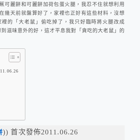
蕉可麗餅和可麗餅加荷包蛋火腿，我忍不住就想利用
在幾天前就盤算好了，家裡也正好有這些材料，沒想
家裡的「大老鼠」偷吃掉了，我只好臨時將火腿改成
想到滋味意外的好，這才平息我對「貪吃的大老鼠」的
.06.26
)) 首次發佈2011.06.26
餅