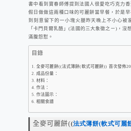
書中看到寶春師傅提到法國人很愛吃巧克力香
假日做做這兩種口味的可麗餅當早餐，於是早
到刻意留下的一小塊火腿昨天晚上不小心被
「卡門貝爾乳酪」(法國的三大象徵之ㄧ)，沒
滿腹怨懟。
目錄
全麥可麗餅((法式薄餅(軟式可麗餅)) 首次發佈2011
成品份量：
材料：
作法：
作法圖示：
相關食譜
全麥可麗餅(
(
法式薄餅(軟式可麗