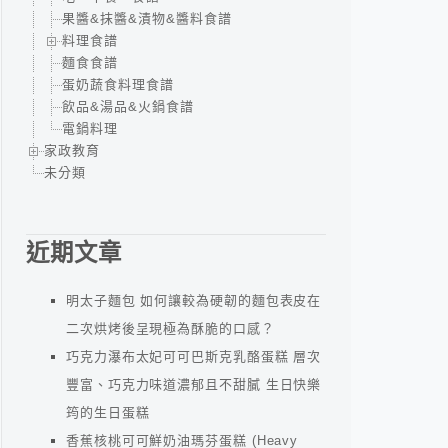
果醬&抹醬&漬物&醬料食譜
料理食譜
麵食食譜
蛋奶蔬食料理食譜
飲品&湯品&火鍋食譜
電鍋料理
家政教育
未分類
近期文章
明太子麵包 如何讓較為硬韌的麵包表皮在
二次烘烤後呈現極為酥脆的口感？
巧克力瀑布太妃可可巴斯克乳酪蛋糕 層次
豐富、巧克力味道濃郁且不甜膩 生日快樂
筠的生日蛋糕
香蕉核桃可可鮮奶油瑪芬蛋糕 (Heavy