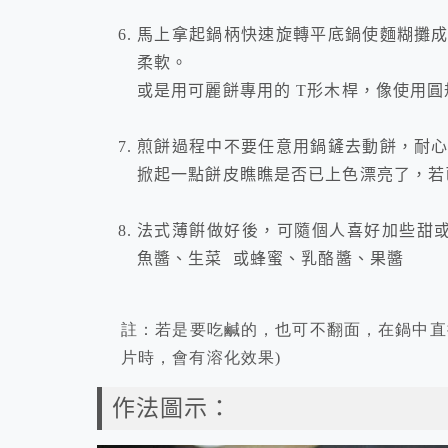
馬上拿起鍋柄快速旋轉平底鍋使麵糊攤
柔軟。
或是用可麗餅專用的
T
形木桿，像使用圓
煎餅過程中不要任意用鍋鏟去動餅，耐
掀起一點餅皮瞧瞧是否已上色漂亮了，若
法式薄餠做好後，可隨個人喜好加些甜
魚醬、生菜
或蜂蜜、乳酪醬、果醬
註：若是要吃鹹的，也可不翻面，在鍋中直
片時，會有溶化效果
)
作法圖示：