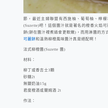
節，最近主婦聯盟有西施柚、葡萄柚、檸檬
(Suzette)吧！這個醬汁就是著名的橙香火焰可麗
餅(餅在醬汁裡煮過會更軟嫩)，而用淋醬的方
可麗餅
和溫熱柳橙風味醬汁真是絕配啊！
法式柳橙醬(Suzette 醬)
材料：
柳丁或香吉士3顆
砂糖2t
無鹽奶油15g
君度橙酒或蘭姆酒 2t
作法：