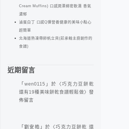
Cream Muffins) 口感潤澤綿密軟濡 香氣
濃郁
滷蛋白丁 口感Q彈營養健康的美味小點心
超簡單
北海道熟凍帶卵帆立貝(莊承翰主廚創作的
食譜)
近期留言
「
wen0115
」於〈
巧克力豆餅乾
還有19種美味餅乾食譜輕鬆做
〉發
佈留言
「
劉安皓
」於〈
巧克力豆餅乾 還