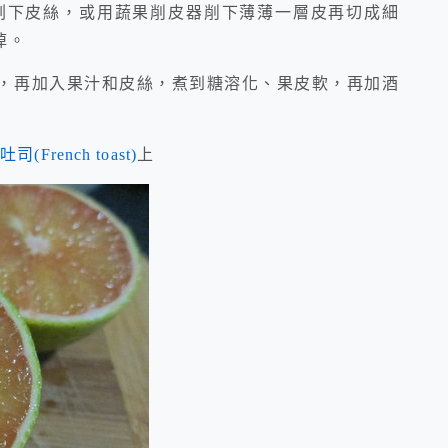
ester刨下皮絲，或用蔬果削皮器削下薄薄一層皮再切成細
掉。
黃，再加入果汁和皮絲，煮到糖溶化、果皮軟，再加酒
司(French toast)
上