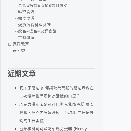
果醬&抹醬&漬物&醬料食譜
料理食譜
麵食食譜
蛋奶蔬食料理食譜
飲品&湯品&火鍋食譜
電鍋料理
家政教育
未分類
近期文章
明太子麵包 如何讓較為硬韌的麵包表皮在
二次烘烤後呈現極為酥脆的口感？
巧克力瀑布太妃可可巴斯克乳酪蛋糕 層次
豐富、巧克力味道濃郁且不甜膩 生日快樂
筠的生日蛋糕
香蕉核桃可可鮮奶油瑪芬蛋糕 (Heavy