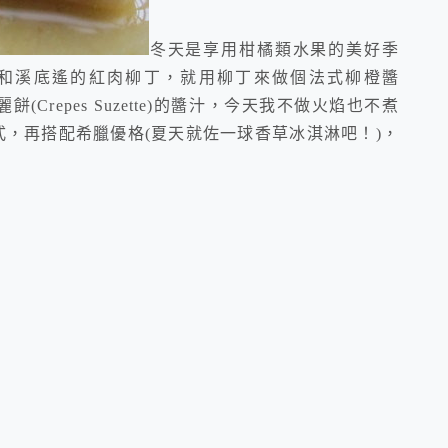
冬天是享用柑橘類水果的美好季
和溪底遙的紅肉柳丁，就用柳丁來做個法式柳橙醬
餅(Crepes Suzette)的醬汁，今天我不做火焰也不煮
式，再搭配希臘優格(夏天就佐一球香草冰淇淋吧！)，