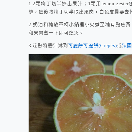
1.2顆柳丁切半擠出果汁；1顆用lemon z
絲，然後將柳丁切半取出果肉，白色皮曩要去
2.奶油和糖放單柄小鍋裡小火煮至糖有點焦
和果肉煮一下即可熄火。
3.趁熱將醬汁淋到
可麗餅
可麗餅(Crepes)
或
法國吐