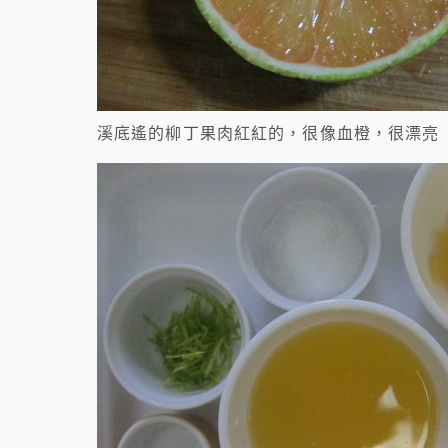
溪底遙的柳丁果肉紅紅的，很像血橙，很漂亮