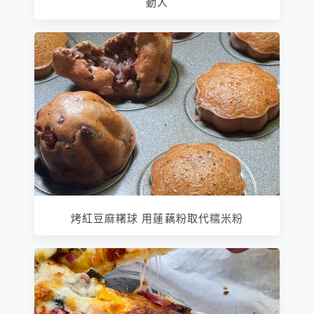
動人
烤紅豆麻糬球 用蓮藕粉取代糯米粉