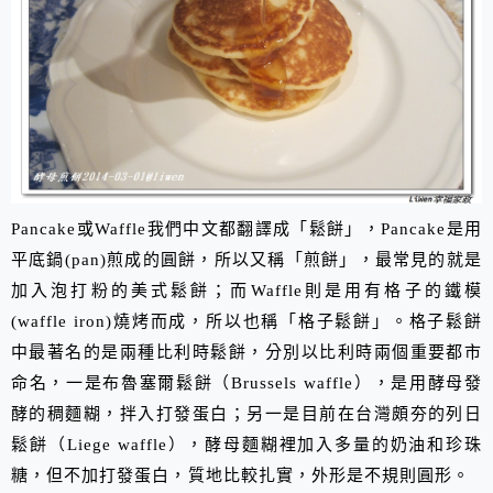
P
ancake
或
W
affle
我們中文都翻譯成「鬆餅」，
Pancake
是用
平底鍋
(pan)
煎成的圓餅，所以又稱「煎餅」，最常見的就是
加入泡打粉的美式鬆餅
；
而
Waffle
則
是用有格子的鐵模
(
waffle iron
)
燒烤而成，所以也稱「格子鬆餅」
。
格子鬆餅
中最著名的是兩種比利時鬆餅，分別以比利時兩個重要都市
命
名
，一是
布魯塞爾鬆餅（
Brussels waffle
），是用酵母發
酵的稠麵糊，拌入打發蛋白
；另一是目前在台灣頗夯的
列日
鬆餅（
Liege waffle
），
酵母麵糊
裡加入多量的奶油和珍珠
糖
，但不加打發蛋白，質地比較扎實，外形是不規則圓形。