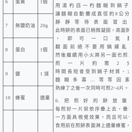
6
蛋黃
1
個
用湯杓舀一杓麵糊到鍋子
讓麵糊
自動攤
成直徑約
8
公分
靜靜等待表面冒出
7
無鹽奶油
20g
此時餅的表面已稍微凝固，底面則
，即可一口氣
翻面前絕不要用鍋鏟亂
8
蛋白
1
個
然後繼續用小火將另一面也煎
煎一片約需
2
分
時間長短會受到鍋子材質、
9
鹽
1
搓
麵糊多寡…等等因素
熟練了之後一次同時可煎2~4片。
10
蜂蜜
適量
6.
把煎好的餅放盤
每煎好一片就依序疊上去，疊
一方面具視覺效果，而且可以
食用前在煎餅表面淋上適量蜂蜜，