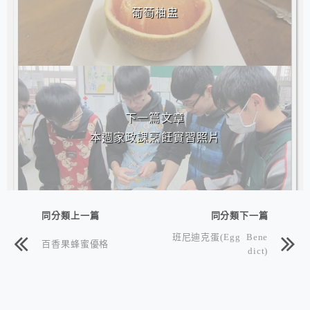
葡萄柚盅
下一篇文章
本週家政課烹飪實習照片
同分類上一篇
同分類下一篇
班尼迪克蛋(Egg Bene
百香果蜂蜜優格
dict)