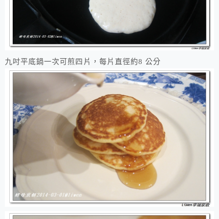
九吋平底鍋一次可煎四片，每片直徑約8 公分