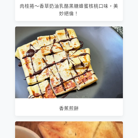
肉桂捲～香草奶油乳酪黑糖蜂蜜核桃口味，美
妙絕倫！
香蕉煎餅