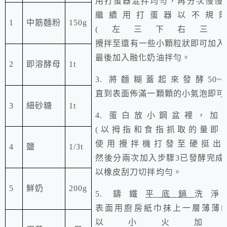
用打蛋器混拌均勻，再分次慢慢
繼續用打蛋器以不規
1
中筋麵粉
150g
(
左三下右三
攪拌至還有一些小顆粒狀即可加入
最後加入融化奶油拌勻。
2
即溶酵母
1t
3.
將麵糊蓋起來發酵
50~6
直到表面佈滿一顆顆的小氣泡即可
3
細砂糖
1t
4.
蛋白放小鋼盆裡，加
(
以拇指和食指抓取的量即
使用攪拌機打發至硬挺出
4
鹽
1/3t
然後分兩次加入步驟
3
已發酵完成
以橡皮刮刀切拌均勻。
5
鮮奶
200g
5.
鑄鐵
平底鍋
洗淨
表面用廚房紙巾抹上一層薄薄
以小火加