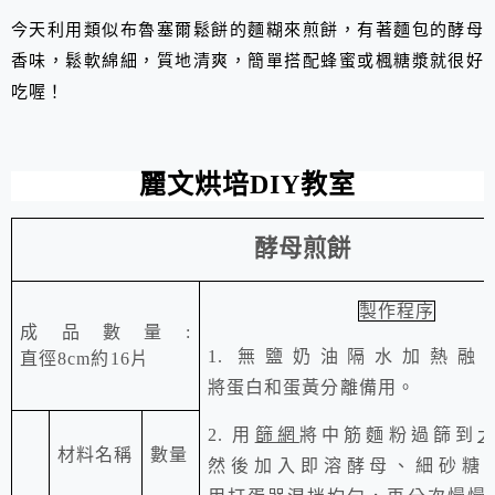
今天利用類似
布魯塞爾鬆餅
的麵糊來煎餅，有著麵包的酵母
香味，鬆軟綿細，質地清爽，簡單搭配蜂蜜或楓糖漿就很好
吃喔！
麗文烘培
DIY
教室
酵母煎餅
製作程序
成品數量
:
1.
無鹽奶油隔水加熱融
直徑
8cm
約
16
片
將蛋白和蛋黃分離備用。
2.
用
篩網
將中筋麵粉過篩到
材料名稱
數量
然後加入
即溶酵母、
細砂糖