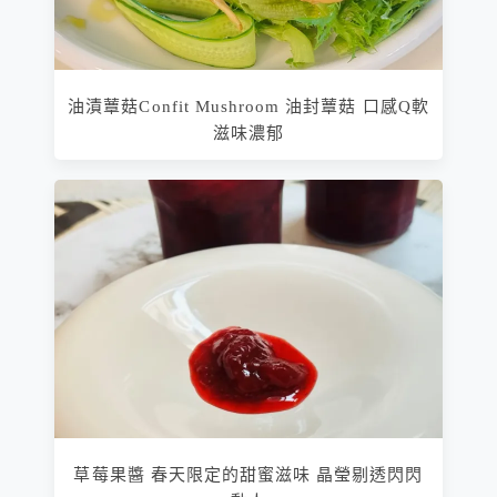
油漬蕈菇Confit Mushroom 油封蕈菇 口感Q軟
滋味濃郁
草莓果醬 春天限定的甜蜜滋味 晶瑩剔透閃閃