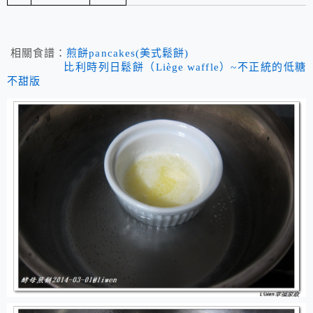
相關食譜：
煎餅pancakes(美式鬆餅)
比利時列日鬆餅（Liège waffle）~不正統的低糖
不甜版