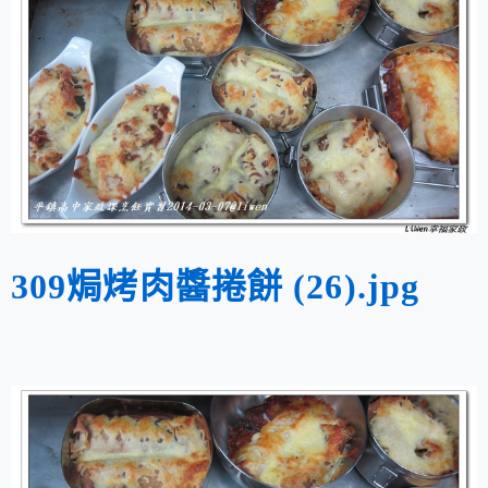
309焗烤肉醬捲餅 (26).jpg