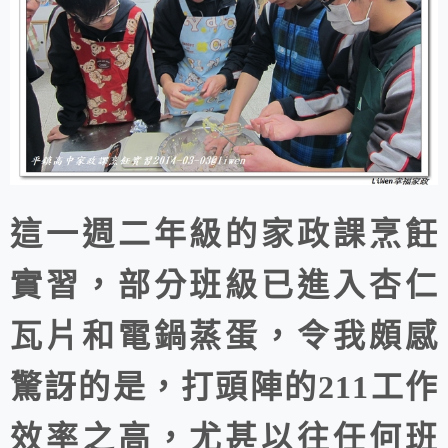
這一週二年級的家政課烹飪
實習，部分班級已進入杏仁
瓦片和電鍋蒸蛋，令我頗感
驚訝的是，打頭陣的211工作
效率之高，尤甚以往任何班