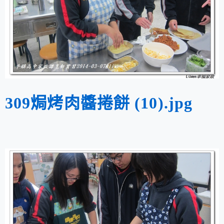
309焗烤肉醬捲餅 (10).jpg