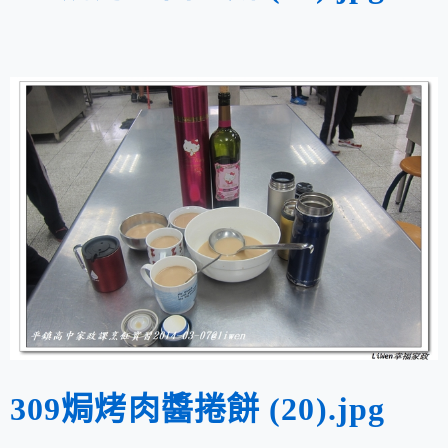
309焗烤肉醬捲餅 (20).jpg