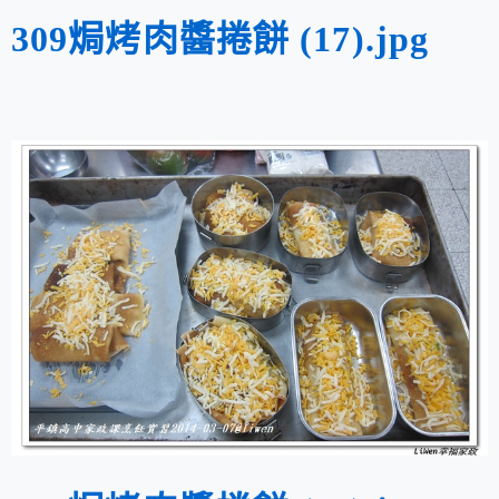
309焗烤肉醬捲餅 (17).jpg