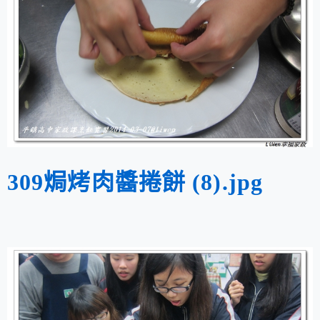
309焗烤肉醬捲餅 (8).jpg