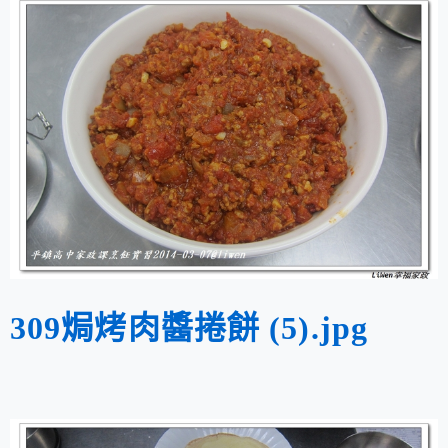
309焗烤肉醬捲餅 (5).jpg