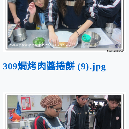
309焗烤肉醬捲餅 (9).jpg