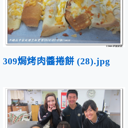
309焗烤肉醬捲餅 (28).jpg