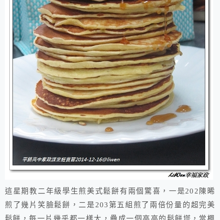
這星期教二年級學生煎美式鬆餅有兩個驚喜，一是202陳晞
煎了幾片笑臉鬆餅，二是203第五組煎了兩倍份量的超完美
鬆餅，每一片幾乎都一樣大，疊成一個高高的鬆餅塔，當楓