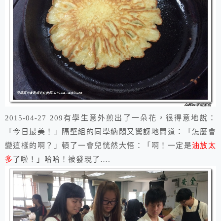
2015-04-27 209有學生意外煎出了一朵花，很得意地說：
「今日最美！」隔壁組的同學納悶又驚訝地問道：「怎麼會
變這樣的啊？」頓了一會兒恍然大悟：「啊！一定是
油放太
多
了啦！」哈哈！被發現了….