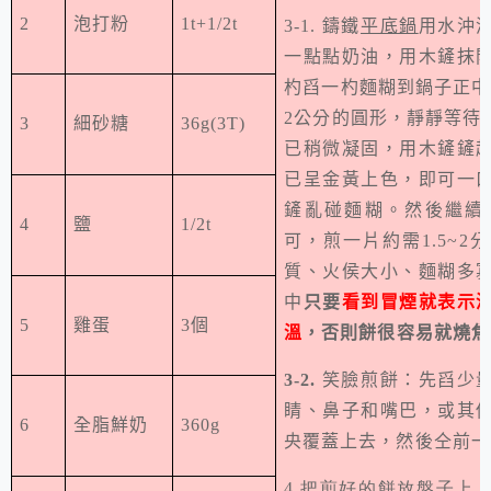
2
泡打粉
1t+1/2t
3-1.
鑄鐵
平底鍋
用水沖
一點點奶油，用木鏟抹
杓舀一杓麵糊到鍋子正中
2
公分的圓形，靜靜等待
3
細砂糖
36g(3T)
已稍微凝固，用木鏟鏟
已呈金黃上色，即可一
鏟亂碰麵糊。然後繼續
4
鹽
1/2t
可，煎一片約需
1.5~2
分
質、火侯大小、麵糊多
中
只要
看到冒煙就表示
5
雞蛋
3
個
溫
，否則餅很容易就燒焦
3-2.
笑臉煎餅：先舀少
睛、鼻子和嘴巴，或其
6
全脂鮮奶
360g
央覆蓋上去，然後仝前一
4.把煎好的餅放盤子上