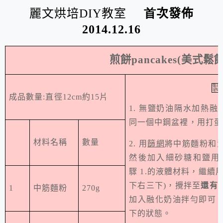
麗文烘培
DIY
教室
首
次發佈
2014.12.16
煎餅
pancakes(
美式鬆
製
成品數量
:
直徑
12cm
約
15
片
1.
無鹽奶油隔水加熱融
同一個中鋼盆裡，
用打蛋
材料名稱
數量
2.
用
篩網
將中筋麵粉和
然後加入細砂糖和鹽用
驟
1.
的液體材料，繼續
下右三下
)
，攪拌至
還有
1
中筋麵粉
270g
加入融化奶油拌勻即可
下的狀態。