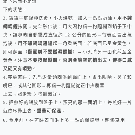
滴下來而不是流
下的狀態。
3. 鑄鐵平底鍋沖洗後，小火烘乾→加入一點點奶油，用
不鏽
鋼鍋鏟
抹開→完全融化後，用大湯杓舀一杓麵糊到鍋子正中
央，讓麵糊自動攤成直徑約 12 公分的圓形→待表面冒出氣
泡後，用
不鏽鋼鍋鏟
鏟起一角看底面，若底面已呈金黃色，
即可翻面（
翻面前不要碰濕麵糊
）→小火將另一面也煎至金
黃色。注意
不要按壓鬆餅，否則會讓空氣擠出去，
使得口感
又硬又有嚼勁。
4.笑臉煎餅：先舀少量麵糊淋到鍋面上，畫出眼睛、鼻子和
嘴巴，或其他圖形→再舀一杓麵糊從正中央覆蓋
上去→照步驟 3 將餅煎好。
5. 把煎好的餅放到盤子上，漂亮的那一面朝上，每煎好一片
就依序疊上去，
重疊可保溫
。
6. 食用前，在煎餅表面淋上多一點的楓糖漿，趁熱享用