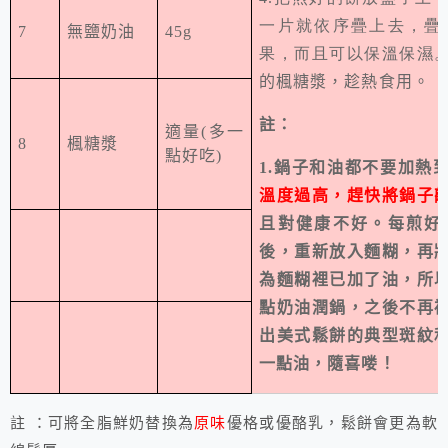
一片就依序疊上去，疊
7
無鹽奶油
45g
果，而且可以保溫保濕
的楓糖漿，趁熱食用。
註：
適量(多一
8
楓糖漿
點好吃)
1.鍋子和油都不要加熱
溫度過高，趕快將鍋子
且對健康不好。每煎好
後，重新放入麵糊，再
為麵糊裡已加了油，所
點奶油潤鍋，之後不再
出美式鬆餅的典型斑紋
一點油，隨喜喽！
註 ：可將全脂鮮奶替換為
原味
優格或優酪乳，鬆餅會更為軟