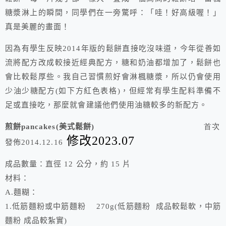
糖漿淋上的瞬間，同學們在一旁驚呼：「哇！好高級喔！」
真是美麗的畫面！
因為有學生反映2014年版的鬆餅直接吃沒味道，今年從善如
流將配方改成較接近經典配方，糖和奶油都增加了，鬆餅也
會比較鬆厚些。我自己習慣煎好會淋楓糖漿，所以仍會使用
少油少糖配方(如下方紅色表格)，但經常有學生配料準備不
足或直接吃，那麼就會建議他們使用油糖較多的新配方。
煎餅
pancakes(
美式鬆餅
)
首
次
修改2023.07
發佈2014.12.16
成品數量：直徑 12 公分，約 15 片
材料：
A.麵糊：
1.低筋麵粉或中筋麵粉 270g(低筋麵粉 成品較鬆軟，中筋
麵粉 成品較紮實)