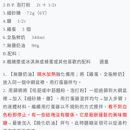
2.B.P. 泡打粉 2t ＋ 1/2t
3.細砂糖 72g（6T）
4.鹽 1/2t
5.雞蛋 3 個
6.全脂鮮奶 340ml
7.無鹽奶油 90g
B.配料：
8.楓糖漿或冰淇淋或蜂蜜或其他喜歡的配料 適量
1. 【無鹽奶油】
隔水加熱
融化備用；將【雞蛋、全脂鮮奶】
放入同一個中鋼盆裡，用打蛋器拌勻。
2. 用篩網將【低筋或中筋麵粉、泡打粉】一起過篩到大鋼盆
裡→加入【細砂糖、鹽】，用打蛋器混拌均勻→加入步驟 1
的液體材料，繼續用打蛋器以不規則的方式攪拌，
看不到白
色粉即
停止，有一些結塊沒有關係，它是鬆餅蓬鬆的美味關
鍵
→最後加入【融化奶油】拌勻，此時麵糊呈現可以從湯杓