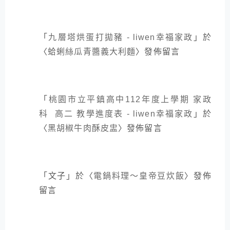
「
九層塔烘蛋打拋豬 - liwen幸福家政
」於
〈
蛤蜊絲瓜青醬義大利麵
〉發佈留言
「
桃園市立平鎮高中112年度上學期 家政
科 高二 教學進度表 - liwen幸福家政
」於
〈
黑胡椒牛肉酥皮盅
〉發佈留言
「
文子
」於〈
電鍋料理～皇帝豆炊飯
〉發佈
留言