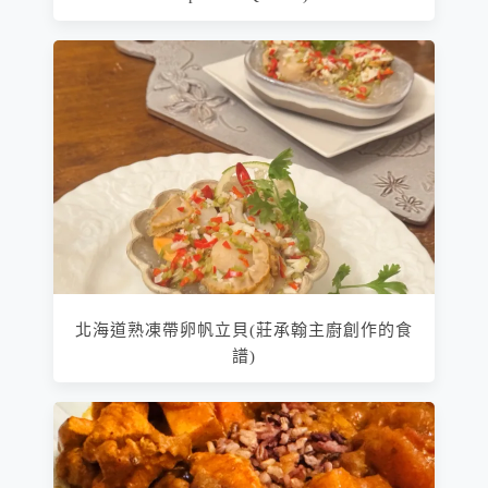
北海道熟凍帶卵帆立貝(莊承翰主廚創作的食
譜)