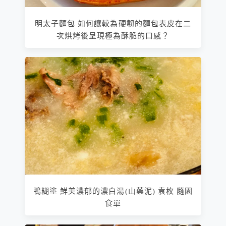
明太子麵包 如何讓較為硬韌的麵包表皮在二
次烘烤後呈現極為酥脆的口感？
鴨糊塗 鮮美濃郁的濃白湯(山藥泥) 袁枚 隨園
食單