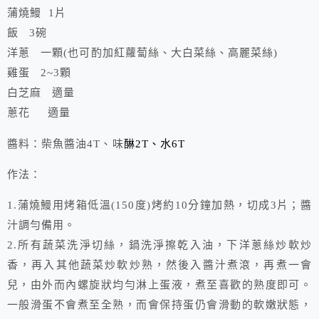
蒲燒鰻 1片
飯 3碗
洋蔥 一顆(也可酌加紅蘿蔔絲、大白菜絲、高麗菜絲)
雞蛋 2~3顆
白芝麻 適量
蔥花 適量
醬料：柴魚醬油4T、味
醂2T、水6T
作法：
1.蒲燒鰻用烤箱低溫(150度)烤約10分鐘加熱，切成3片；醬
汁調勻備用。
2.所有蔬菜洗淨切絲，鍋洗淨擦乾入油，下洋蔥絲炒軟炒
香，再入其他蔬菜炒軟炒熟，然後入醬汁煮滾，再煮一會
兒，由外而內螺旋狀均勻淋上蛋液，煮至喜歡的熟度即可。
一般滑蛋不會煮至全熟，而會保持蛋仍會滑動的軟嫩狀態，