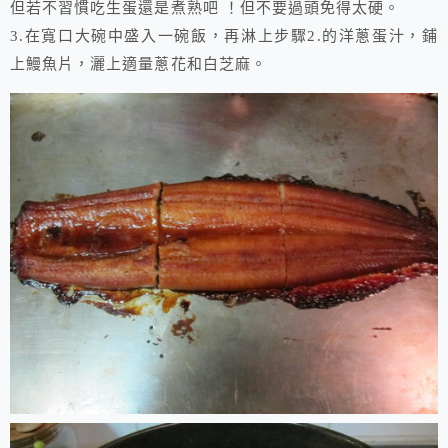
但若不習慣吃生蛋還是煮熟吧 ！但不要過頭免得太硬。
3.在寬口大碗中盛入一碗飯，再淋上步驟2.的洋蔥蛋汁，鋪
上鰻魚片，灑上適量蔥花和白芝麻。