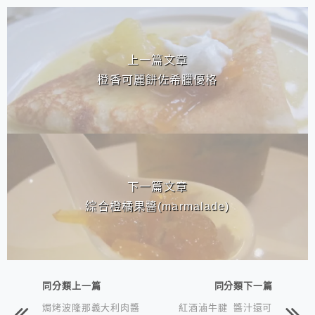
相連文章
上一篇文章
橙香可麗餅佐希臘優格
下一篇文章
綜合橙橘果醬(marmalade)
同分類上一篇
同分類下一篇
焗烤波隆那義大利肉醬
紅酒滷牛腱 醬汁還可