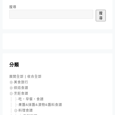
搜尋
搜
尋
分類
展開全部
|
收合全部
美食旅行
烘焙食譜
烹飪食譜
吃‧早餐‧食譜
果醬&抹醬&漬物&醬料食譜
料理食譜