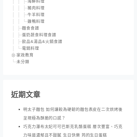
海鮮料理
豬肉料理
牛羊料理
雞鴨料理
麵食食譜
蛋奶蔬食料理食譜
飲品&湯品&火鍋食譜
電鍋料理
家政教育
未分類
近期文章
明太子麵包 如何讓較為硬韌的麵包表皮在二次烘烤後
呈現極為酥脆的口感？
巧克力瀑布太妃可可巴斯克乳酪蛋糕 層次豐富、巧克
力味道濃郁且不甜膩 生日快樂 筠的生日蛋糕