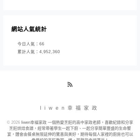
網站人氣統計
今日人氣：
66
累計人氣：
4,952,360
RSS
liwen幸福家政
© 2026
liwen幸福家政 一個熱愛烹飪的高中家政老師，喜歡紀錄和分享
烹飪烘焙食譜，經常帶著學生一起下廚、一起分享簡單豐盛的生命饗
宴，體會由餐桌無限延伸的驚喜與美好，期待每個人家裡的廚房也可以