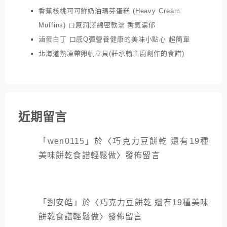
香蕉核桃可可鮮奶油瑪芬蛋糕 (Heavy Cream
Muffins) 口感潤澤綿密軟濡 香氣濃郁
滷蛋白丁 口感Q彈營養健康的美味小點心 超簡單
北海道熟凍帶卵帆立貝(莊承翰主廚創作的食譜)
近期留言
「
wen0115
」於〈
巧克力豆餅乾 還有19種
美味餅乾食譜輕鬆做
〉發佈留言
「
劉安皓
」於〈
巧克力豆餅乾 還有19種美味
餅乾食譜輕鬆做
〉發佈留言