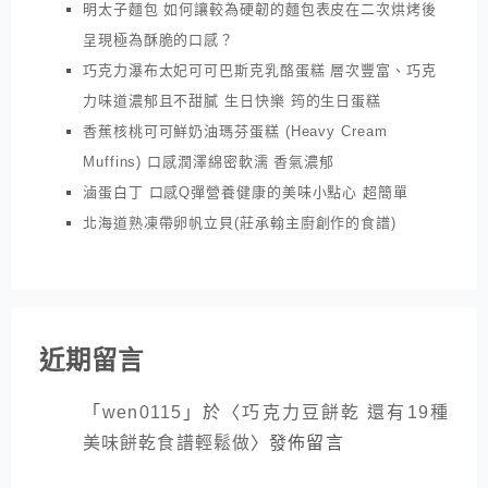
明太子麵包 如何讓較為硬韌的麵包表皮在二次烘烤後
呈現極為酥脆的口感？
巧克力瀑布太妃可可巴斯克乳酪蛋糕 層次豐富、巧克
力味道濃郁且不甜膩 生日快樂 筠的生日蛋糕
香蕉核桃可可鮮奶油瑪芬蛋糕 (Heavy Cream
Muffins) 口感潤澤綿密軟濡 香氣濃郁
滷蛋白丁 口感Q彈營養健康的美味小點心 超簡單
北海道熟凍帶卵帆立貝(莊承翰主廚創作的食譜)
近期留言
「
wen0115
」於〈
巧克力豆餅乾 還有19種
美味餅乾食譜輕鬆做
〉發佈留言