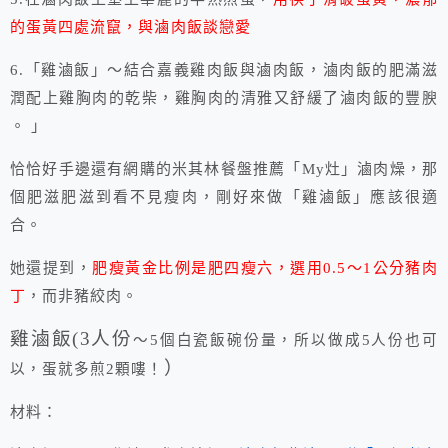
的蛋黃四處流竄，與滷肉飯談戀愛
6.「雞滷飯」～結合嘉義雞肉飯與滷肉飯，滷肉飯的肥滿滋
潤配上雞胸肉的乾柴，雞胸肉的清雅又舒緩了滷肉飯的豐腴
。 」
恰恰好手邊還有網購的米其林餐盤推薦「My灶」滷肉燥，那
個肥滋肥滋到看不見瘦肉，剛好來做「雞滷飯」應該很適
合。
她還提到，
肥瘦黃金比例是肥四瘦六，選用0.5～1公分豬肉
丁
，而非豬絞肉。
雞滷飯(3人份
～5個白瓷飯碗份量，所以做成5人份也可
）
以，蛋就多煎2顆嘍！
材料：