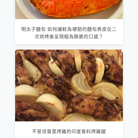
明太子麵包 如何讓較為硬韌的麵包表皮在二
次烘烤後呈現極為酥脆的口感？
不是坦督里烤雞的印度香料烤雞腿