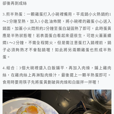
卻後再剝成絲
3.煎半熟蛋：一顆雞蛋打入小碗裡備用，平底鍋小火熱鍋約1
～2分鐘至熱，加入1小匙油佈開，將小碗裡的雞蛋小心送入
鍋面，加蓋小火悶煎約2分鐘至蛋白凝固熟了即可，此時蛋黃
應是半熟狀態喔！若表面蛋白看起來還很生，可熄火蓋蓋續
燜1～2分鐘，不需全程開火，但是需注意蛋打入鍋裡前，鍋
子必須夠熱才不會黏鍋喔！如此將另兩顆雞蛋也煎成半熟
蛋。
4.組合：3個大碗裡盛入白飯鋪平，再加入肉燥，鋪上雞肉
絲，在雞肉絲上再淋點肉燥汁，最後擺上一顆半熟蛋即可。
食用時要用筷子先將蛋黃劃破與肉燥和白飯拌一拌喔！