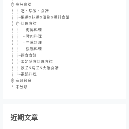
烹飪食譜
吃‧早餐‧食譜
果醬&抹醬&漬物&醬料食譜
料理食譜
海鮮料理
豬肉料理
牛羊料理
雞鴨料理
麵食食譜
蛋奶蔬食料理食譜
飲品&湯品&火鍋食譜
電鍋料理
家政教育
未分類
近期文章