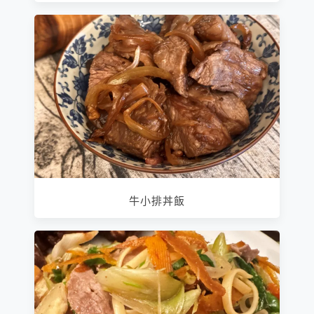
牛小排丼飯