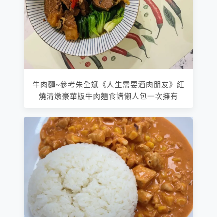
牛肉麵~參考朱全斌《人生需要酒肉朋友》紅
燒清燉豪華版牛肉麵食譜懶人包一次擁有