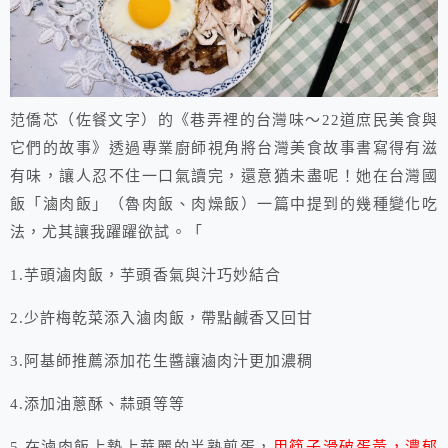
范僑芯（佐餐文字）的《巷弄裡的台灣味～22道庶民美食與
它們的故事》透過專業廚師視角將台灣美食故事書寫得有滋
有味，讓人忍不住一口氣讀完，還意猶未盡呢！她在台灣國
飯「滷肉飯」（魯肉飯、肉燥飯）一篇中提到的幾種變化吃
法，尤其讓我躍躍欲試。「
1.芋頭滷肉飯，芋頭香氣與汁巧妙結合
2.少許梅乾菜添入滷肉飯，帶點鹹香又回甘
3.阿基師推薦添加花生醬讓滷肉汁更加濃稠
4.添加油蔥酥、蒜頭等等
5.在滷肉飯上墊上華麗的半熟煎蛋，
用筷子滑破蛋黃，濃郁