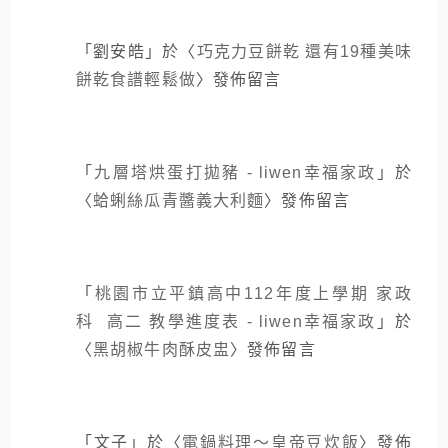
「
劉安皓
」於〈
巧克力豆餅乾 還有19種美味
餅乾食譜輕鬆做
〉發佈留言
「
九層塔烘蛋打拋豬 - liwen幸福家政
」於
〈
蛤蜊絲瓜青醬義大利麵
〉發佈留言
「
桃園市立平鎮高中112年度上學期 家政
科 高二 教學進度表 - liwen幸福家政
」於
〈
黑胡椒牛肉酥皮盅
〉發佈留言
「
文子
」於〈
電鍋料理～皇帝豆炊飯
〉發佈