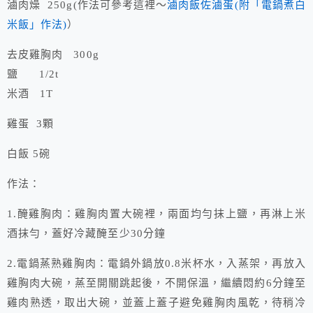
滷肉燥 250g(作法可參考這裡～
滷肉飯佐滷蛋(附「電鍋煮白
米飯」作法)
）
去皮雞胸肉 300g
鹽 1/2t
米酒 1T
雞蛋 3顆
白飯 5碗
作法：
1.醃雞胸肉：雞胸肉置大碗裡，兩面均勻抹上鹽，再淋上米
酒抹勻，蓋好冷藏醃至少30分鐘
2.電鍋蒸熟雞胸肉：電鍋外鍋放0.8米杯水，入蒸架，再放入
雞胸肉大碗，蒸至開關跳起後，不開保溫，繼續悶約6分鐘至
雞肉熟透，取出大碗，並蓋上蓋子避免雞胸肉風乾，待稍冷