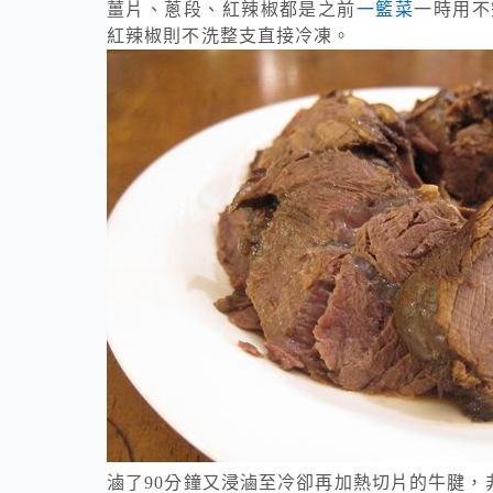
薑片、蔥段、紅辣椒都是之前
一籃菜
一時用不
紅辣椒則不洗整支直接冷凍。
滷了90分鐘又浸滷至冷卻再加熱切片的牛腱，