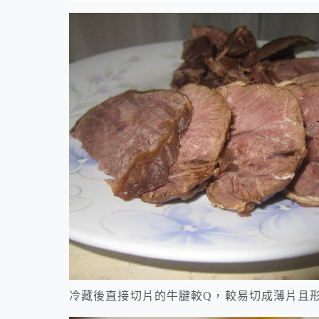
冷藏後直接切片的牛腱較Q，較易切成薄片且