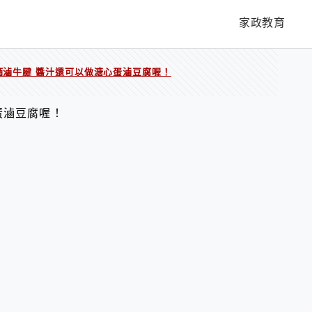
家政教育
酒滷牛腱 醬汁還可以做溏心蛋滷豆腐喔！
蛋滷豆腐喔！