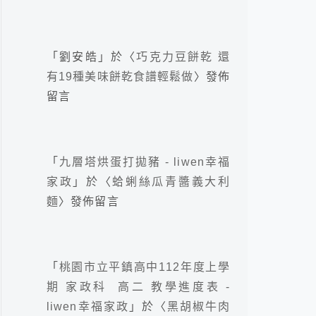
「
劉安皓
」於〈
巧克力豆餅乾 還
有19種美味餅乾食譜輕鬆做
〉發佈
留言
「
九層塔烘蛋打拋豬 - liwen幸福
家政
」於〈
蛤蜊絲瓜青醬義大利
麵
〉發佈留言
「
桃園市立平鎮高中112年度上學
期 家政科 高二 教學進度表 -
liwen幸福家政
」於〈
黑胡椒牛肉