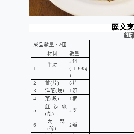
麗文
紅
成品數量
: 2
個
材料
數量
2
個
牛腱
1
( 1000g
)
2
薑
(
片
)
6
片
3
洋蔥
(
塊
)
1
顆
4
蔥
(
段
)
1
根
紅辣椒
5
2
支
(
段
)
大蒜
6
2
瓣
(
碎
)