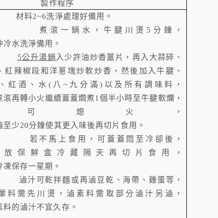
製作程序
.
材料
2~6
洗淨處理好備用。
.
煮滾一鍋水，牛腱川燙
5
分鐘，
沖冷水
洗淨備用。
.
5
公升湯鍋
入少許油炒香薑片，再入
大蒜碎、
、紅辣椒段
和
洋蔥塊
炒軟炒香
，然後加入
牛腱、
、紅酒、水(八~九分滿)
以及所有調味料，
煮滾再轉小火繼續蓋蓋燜煮
1
個半小時至牛腱軟爛，
即可熄火，
滷至少
20
分鐘使其更入味後再切片食用。
.
若不馬上食用，可蓋蓋悶至冷卻後，
出放保鮮盒冷藏隔天再切片食用，
冷凍保存一星期。
.
滷汁可乾拌麵或再滷豆乾、海帶、雞蛋等，
葷料需先川燙，滷素料需取部分滷汁另滷，
素料的滷汁不宜久存。