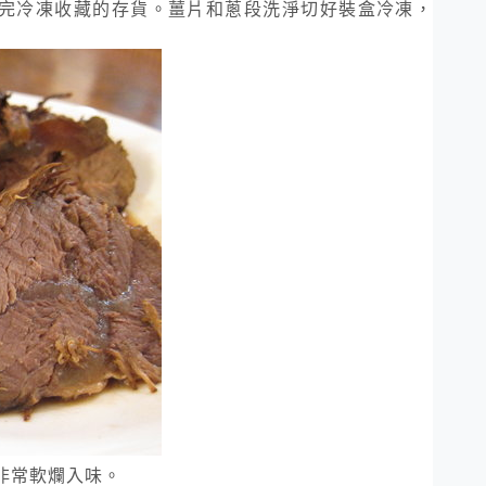
完冷凍收藏的存貨。薑片和蔥段洗淨切好裝盒冷凍，
非常軟爛入味。