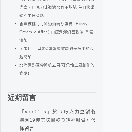
豐富、巧克力味道濃郁且不甜膩 生日快樂
筠的生日蛋糕
香蕉核桃可可鮮奶油瑪芬蛋糕 (Heavy
Cream Muffins) 口感潤澤綿密軟濡 香氣
濃郁
滷蛋白丁 口感Q彈營養健康的美味小點心
超簡單
北海道熟凍帶卵帆立貝(莊承翰主廚創作的
食譜)
近期留言
「
wen0115
」於〈
巧克力豆餅乾
還有19種美味餅乾食譜輕鬆做
〉發
佈留言