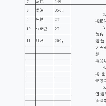
7
滷包
1
個
1
8
醬油
350g
2
9
冰糖
2T
撈起
3
10
豆瓣醬
2T
蔥段
11
紅酒
200g
滷包
大火
再浸
4
撈
也可
5
但滷
滷過