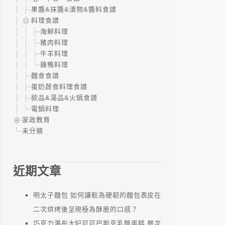
果醬&抹醬&漬物&醬料食譜
料理食譜
海鮮料理
豬肉料理
牛羊料理
雞鴨料理
麵食食譜
蛋奶蔬食料理食譜
飲品&湯品&火鍋食譜
電鍋料理
家政教育
未分類
近期文章
明太子麵包 如何讓較為硬韌的麵包表皮在
二次烘烤後呈現極為酥脆的口感？
巧克力瀑布太妃可可巴斯克乳酪蛋糕 層次