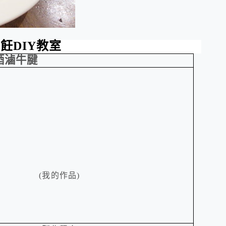
烹飪
DIY
教室
酒滷牛腱
(
我的作品
)