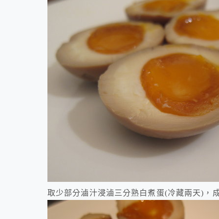
取少部分滷汁浸滷三分熟白煮蛋(冷藏兩天)，