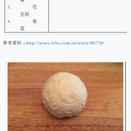
菜
3.
花
生粉
4.
香
菜
參考資料→
http://news.tvbs.com.tw/entry/86730