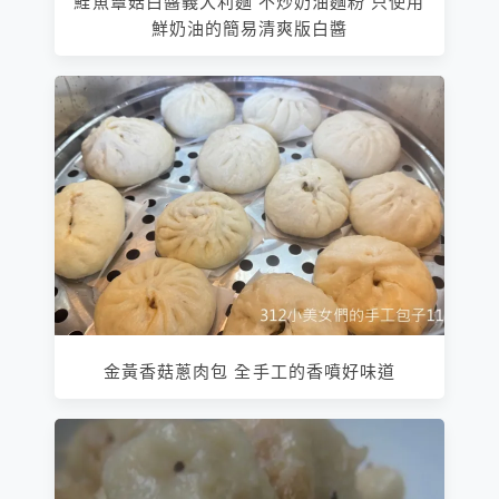
鮭魚蕈菇白醬義大利麵 不炒奶油麵粉 只使用
鮮奶油的簡易清爽版白醬
金黃香菇蔥肉包 全手工的香噴好味道