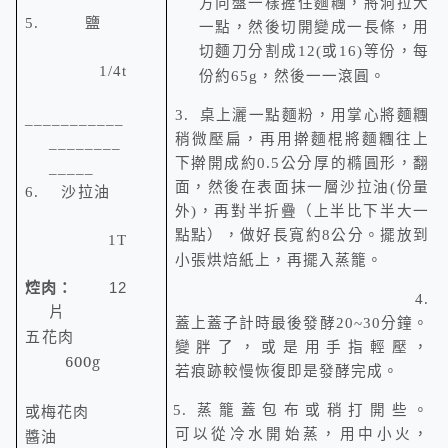
方向盤一樣握住麵糰，將洞拉大
5.
鹽
一點，然後切開變成一長條，用
切麵刀分割成
12(
或
16)
等份，每
1/4t
份約
65g
，然後一一滾圓。
3.
桌上灑一點麵粉，用掌心將麵糰
___________
稍微壓扁，再用擀麵棍將麵糰往上
________
下擀開成約
0.5
公分厚的橢圓形，翻
_____
面，然後在表面抹一層沙拉油
(
份量
6.
沙拉油
外
)
，再對半折疊
（上半比下半大一
點點）
，
做好長寬約
8
公分。
擺放到
1T
小張烘焙紙上，再擺入蒸籠。
12
焢肉：
4.
片
蓋上蓋子計時最後發酵
20~30
分鐘。
五花肉
變胖了，或是
用手指輕壓，
600g
若痕跡較慢恢復即是發酵完成。
或梅花肉
5.
蒸籠蓋包布或稍打開些。
醬油
可以從冷水開始蒸，用中小火，