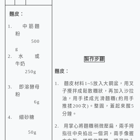
麵皮：
1.
中筋麵
粉
500
g
2.
水
或
製作步驟
牛奶
麵皮：
250g
1.
麵皮材料
1~5
放入大鋼盆，用叉
3.
即溶酵母
子攪拌成鬆散糰狀，再加入沙拉
粉
油，用手揉成光滑麵糰(約用手
6g
推揉200次)。整圓，蓋起來醒
5
分鐘。
4.
細砂糖
2.
用掌心將麵糰稍微壓扁，兩手拇
50g
指往中央掐出一個洞，兩手像握