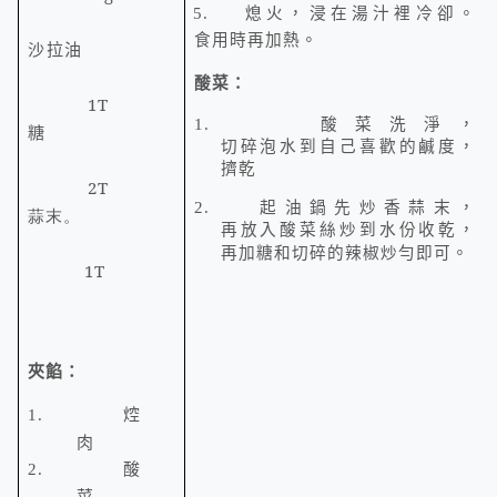
5.
熄火，浸在湯汁裡冷卻。
食用時再加熱。
沙拉油
酸菜：
1T
1.
酸菜洗淨，
糖
切碎泡水到自己喜歡的鹹度，
擠乾
2T
2.
起油鍋先炒香蒜末，
蒜末。
再放入酸菜絲炒到水份收乾，
再加糖和切碎的辣椒炒勻即可。
1T
夾餡：
1.
焢
肉
2.
酸