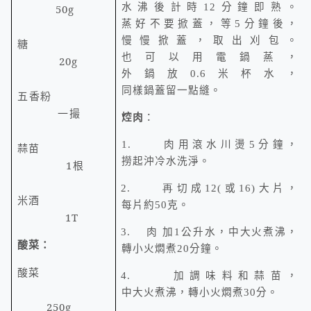
水沸後計時
12
分鐘即熟。
50g
蒸好不要掀蓋，等
5
分鐘後，
慢慢掀蓋，取出刈包。
糖
也可以用電鍋蒸，
20g
外鍋放0.6米杯水，
同樣鍋蓋留一點縫。
五香粉
一撮
焢肉
：
1.
肉用滾水川燙
5
分鐘，
蒜苗
撈起沖冷水洗淨。
1
根
2.
再
切成
12(
或
16)
大片，
米酒
每片約
50
克。
1T
3.
肉
加
1
公升水，中大火煮沸，
酸菜：
轉小火燜煮
20
分鐘。
酸菜
4.
加調味料和蒜苗，
中大火煮沸，轉小火燜煮
30
分。
250g