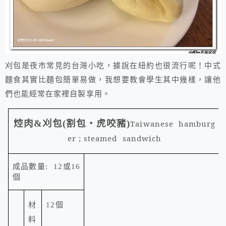
刈包是夜市常見的台灣小吃，據說在紐約也很流行呢！中式
麵食其實比麵包簡單易做，我想要教會學生其中幾樣，讓他
們也能經常在家裡自製享用。
焢肉
&
刈包
(
割包‧虎咬豬
)
Taiwanese hamburg
er ; steamed sandwich
成品數量
: 12
或
16
個
材
12
個
料