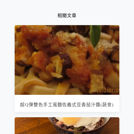
相關文章
超Q彈雙色手工寬麵佐義式豆香茄汁醬(蔬食)