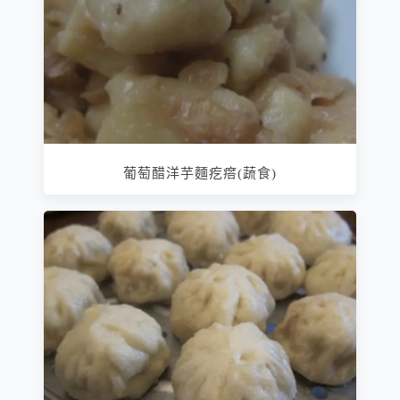
葡萄醋洋芋麵疙瘩(蔬食)