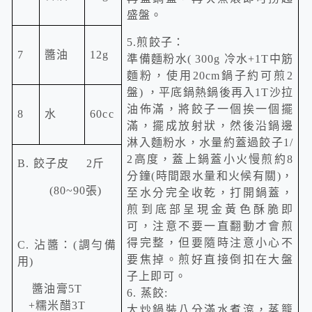
盛盤。
5.
煎餃子：
7
醬油
12g
準備麵粉水
( 300g
冷水
+1T
中筋
麵粉，使用
20cm
鍋子約可煎
2
盤
)
，平底鍋熱鍋後再入1T沙拉
油佈滿，將餃子一個挨一個擺
8
水
60cc
滿，擺成放射狀，然後沿鍋邊
淋入麵粉水，水量約蓋過餃子
1/
2
高度，蓋上鍋蓋小火慢煎約
8
B.
餃子皮
2
斤
分鐘
(
時間跟水量和火候有關
)
，
(80~90
張
)
至水分完全收乾，打開鍋蓋，
煎到底部呈現金黃色酥脆即
可，注意不要一直翻動才會煎
得完整，但要隨時注意小心不
C.
沾醬：
(
調勻備
要焦掉。煎好直接倒扣在大盤
用
)
子上即可。
醬油膏
5T
6.
蒸餃
:
+
糯米醋
3T
大炒鍋裝八分滿水煮滾，
蒸籠