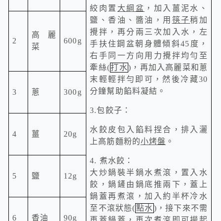
絞肉置
大綱盆
，加入薑泥水、
鹽、香油、醬油，用
筷子
稍加
攪拌，再分兩三次加入水，左
高麗
2
600g
手扶住鋼盆朝身體傾斜
45
度，
菜
右手同一方向用力攪拌均勻至
牽絲
(
打水
)
，再加入高麗菜和蔥
末輕輕拌勻即可，然後冷藏
30
分鐘幫助餡料凝結。
3
蔥
300g
3.
包餃子：
水餃皮包入餡料捏合，排入灑
4
薑
20g
上高筋麵粉的
小烤盤
。
4.
煮水餃：
大炒鍋裝半鍋水煮滾，置入水
5
鹽
12g
餃，鍋鏟由鍋底推兩下，蓋上
鍋蓋再煮滾，加入約半杯冷水
至不滾狀態
(
點水
)
，接下來不需
6
香油
90g
再蓋鍋蓋，再次煮滾即可撈起