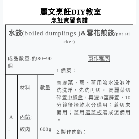
麗文烹飪
教室
DIY
烹飪實習食譜
水餃
(boiled dumplings )
&
雪花煎餃
(pot sti
cker)
成品數量
:
約
80~90
製作程序
個
1.
備菜：
高麗菜、蔥、薑用流水浸泡沖
材料
數量
洗洗淨，先洗再切。 高麗菜切
碎置
中綱盆
，再灑
2t
鹽靜置，
10
分鐘後擠乾水分備用；蔥切末
備用；薑用
磨薑板
磨成泥備用
A.
內餡
:
。
1
絞肉
600g
2.
製作肉餡：