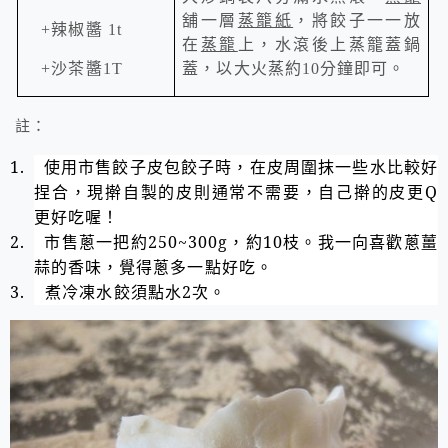
舖一層
蒸籠紙
，將餃子一一放
+
辣椒醬
1t
在
蒸籠
上，水滾後上蒸籠蓋鍋
+
沙茶醬
1T
蓋，以大火蒸約
10
分鐘即可。
註：
1.
使用市售餃子皮包餃子時，在皮周圍抹一些水比較好
捏合，現擀自製的皮則通常不需要，自己擀的皮更
Q
更好吃喔！
2.
市售蔥一把約
250~300g
，約
10
枝。我一向喜歡蔥薑
蒜的香味，覺得蔥多一點好吃。
3. 煮冷凍水餃須點水2次。