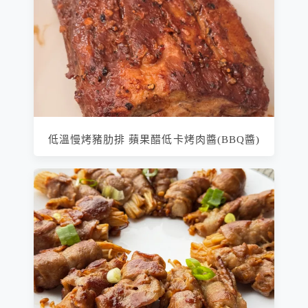
低溫慢烤豬肋排 蘋果醋低卡烤肉醬(BBQ醬)