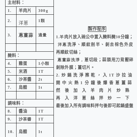
主材料：
1.
羊肉片
300g
2.
1顆
洋蔥
製作程序
3.
蔥薑蒜
適量
1.羊
肉片放入碗公中置入醃料醃30分鐘；
洋蔥
洗淨、順紋剖半、剝去棕色外皮
再順紋切絲；
醃料：
蔥薑蒜洗淨，
蔥切段；蒜頭用刀背壓碎
4.
雞蛋
1小顆
剝除外膜；薑切片。
5.
米酒
1T
2.
炒鍋洗淨擦乾，入
1T
沙拉油
6.
沙茶醬
2t
開中火熱
1
分鐘後爆香蔥薑蒜
7.
烏醋
1t
然後加入羊肉片炒熟
再入洋蔥絲拌炒一下
調味料：
最後加入所有調味料拌勻後即可起鍋盛盤
8.
醬油
1T
9.
沙茶醬
1T
10.
烏醋
1t