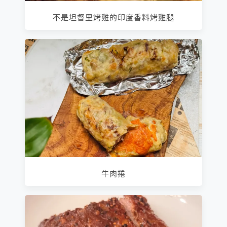
不是坦督里烤雞的印度香料烤雞腿
牛肉捲