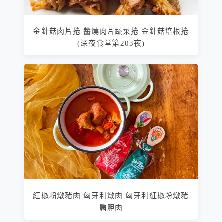
金針菇肉片捲 醬燒肉片蔬菜捲 金針菇培根捲
(深夜食堂第203夜)
紅椒粉燉豬肉 匈牙利燉肉 匈牙利紅椒粉燉豬
肩胛肉