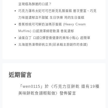
呈現極為酥脆的口感？
巧克力瀑布太妃可可巴斯克乳酪蛋糕 層次豐富、巧克
力味道濃郁且不甜膩 生日快樂 筠的生日蛋糕
香蕉核桃可可鮮奶油瑪芬蛋糕 (Heavy Cream
Muffins) 口感潤澤綿密軟濡 香氣濃郁
滷蛋白丁 口感Q彈營養健康的美味小點心 超簡單
北海道熟凍帶卵帆立貝(莊承翰主廚創作的食譜)
近期留言
「
wen0115
」於〈
巧克力豆餅乾 還有19種
美味餅乾食譜輕鬆做
〉發佈留言