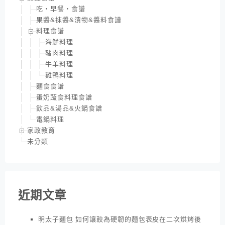
吃‧早餐‧食譜
果醬&抹醬&漬物&醬料食譜
料理食譜
海鮮料理
豬肉料理
牛羊料理
雞鴨料理
麵食食譜
蛋奶蔬食料理食譜
飲品&湯品&火鍋食譜
電鍋料理
家政教育
未分類
近期文章
明太子麵包 如何讓較為硬韌的麵包表皮在二次烘烤後