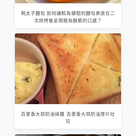
明太子麵包 如何讓較為硬韌的麵包表皮在二
次烘烤後呈現極為酥脆的口感？
百里香大蒜奶油抹醬 百里香大蒜奶油厚片吐
司