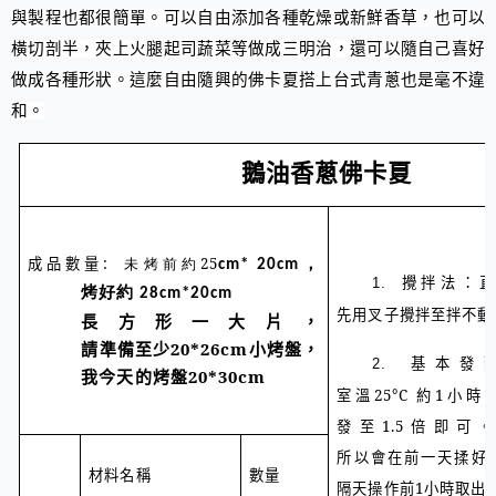
與製程也都很簡單。可以自由添加各種乾燥或新鮮香草，也可以
橫切剖半，夾上火腿起司蔬菜等做成三明治，還可以隨自己喜好
做成各種形狀。這麼自由隨興的佛卡夏搭上台式青蔥也是毫不違
和。
鵝油香蔥佛卡夏
成品數量
: 未烤前約25
cm* 20cm，
攪拌法：
1.
烤好約 28cm*20cm
先用叉子攪拌至拌不動
長方形一大片，
請準備至少20*26cm小烤盤，
基本發
2.
我今天的烤盤20*30cm
室溫
25
°
C
約
1
小時
發至
1.5
倍即可。
所以會在前一天揉好
材料名稱
數量
隔天操作前
1
小時取出