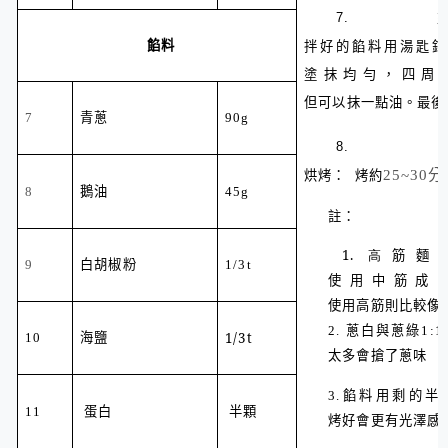
7.
餡料
拌好的餡料用湯匙鋪
塗抹均勻，四周
但可以抹一點油。最後
7
青蔥
90g
8.
烘烤：
烤約
25~30
分
8
鵝油
45g
註：
1.
高
筋麵
9
白胡椒粉
1/3t
使用中筋成
使用高筋則比較像
2.
蔥白與蔥綠
1:1
1/3t
10
海鹽
太多會搶了蔥味
3.
餡料用剩的半
蛋白
半顆
11
烤好會更有光澤感