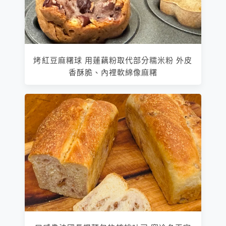
烤紅豆麻糬球 用蓮藕粉取代部分糯米粉 外皮
香酥脆、內裡軟綿像麻糬