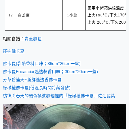
家用小烤箱烘培溫度：
上火
°
C /
下火
170
°
12 白芝麻
1小匙
190
上火 20
°
C /
下火20
0
°
0
相關食譜：
青蔥麵包
迷迭佛卡夏
佛卡夏(乳酪香料口味；36cm*26cm一盤)
佛卡夏Focaccia(迷迭蒜香口味；30cm*20cm一盤)
芳草碧連天~新鮮迷迭香佛卡夏
綠橄欖佛卡夏(低溫長時間冷藏發酵)
彷彿將春天的顏色揉進麵糰裡的「綠橄欖佛卡夏」佐油醋醬