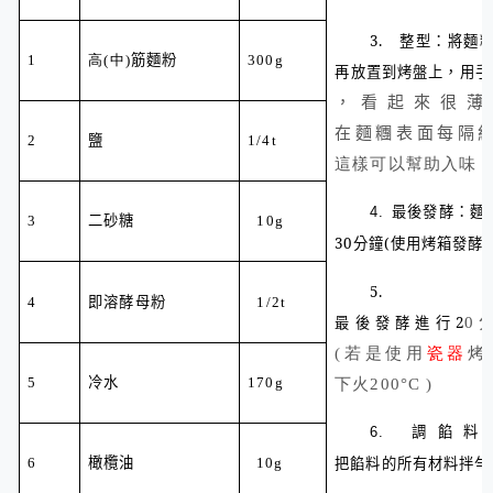
3.
整型：將麵
筋麵粉
1
高
(
中
)
300g
再放置到烤盤上，用手
，看起來很薄
在麵糰表面每隔
鹽
2
1/4t
這樣可以幫助入味
最後發酵：麵
4.
二砂糖
3
10g
3
0
分鐘(使用烤箱發酵：
5.
即溶酵母粉
4
1/2t
最後發酵進行2
0
(若是使用
瓷器
烤
冷水
5
170g
下火
200
°
C )
調餡料
6.
橄欖油
把餡料的所有材料拌勻
6
10g