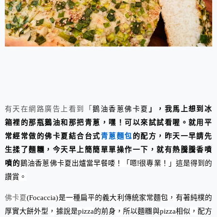
有天在網路廣告上看到「
鵝油香蔥佛卡夏
」，我馬上想到冰
箱裡的那瓶鵝油和那把青蔥，嘿！可以來試試看喔。就用平
常經常做的佛卡夏結合台式
青蔥麵包
的配方，昨天一早請先
生揉了麵糰，今天早上簡簡單單操作一下，就有熱騰騰香噴
噴的
鵝油香蔥佛卡夏出爐當早餐喽！「嗯!很專業！」這是得到的
讚賞。
佛卡夏
(Focaccia)
是一種扁平的義大利傳統家常麵包，有著純樸的
厚實大餅外型，據說是
pizza
的前身，所以麵糰與
pizza
相似，配方