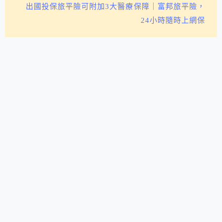
出國投保旅平險可附加3大醫療保障｜富邦旅平險，
24小時隨時上網保