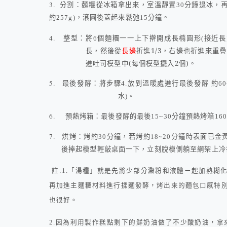
3.
分割：麵糰從冰箱拿出來，室溫靜置30分鐘退冰，
約257g)，滾圓後蓋起來鬆弛
15
分鐘。
4.
整型：將
6
個麵糰一一上下擀開成長橢圓形(接近
長邊
折進
1/3
，右邊也折進來重疊
長，然後從
進吐司模型中
(
每個模型擺入
2
個
)
。
5.
最後發酵：將步驟
4.
放到溫暖處進行最後發酵 約
60
水)。
6.
預熱烤箱：最後發酵的最後
15~30
分鐘預熱烤箱
160
7.
烘烤：烤約
30
分鐘，若烤約
18~20
分鐘時表面已金
後捧起模型輕敲桌面一下，立刻脫模側躺至網架上冷
註
:1.
「湯種」就是先將少部分澱粉和液體ㄧ起加熱糊
再加進主麵糰材料進行揉麵發酵，烤出來的麵包口感特
也很好。
2.
因為利用製作糕點剩下的鮮奶油做了不少酸奶油，拿