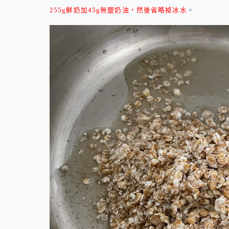
255g
鮮奶加
45g
無鹽奶油，然後省略掉冰水
。