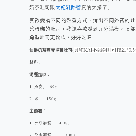
奶茶吐司跟
太妃乳酪醬
真的太搭了。
喜歡變換不同的整型方式，烤出不同外觀的吐
磅蛋糕的吐司，我還喜歡發到九分滿模，頂部
角型吐司更鬆軟，好好吃喔！
貝印
KAI
不鏽鋼吐司模
21*9.5
伯爵奶茶燕麥湯種吐司
(
材料
：
湯種
麵糰：
60g
1.
燕麥片
150g
2.
水
主麵糰
：
1.
高筋麵粉
450g
2.
全麥麵粉
300g