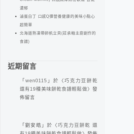
濃郁
滷蛋白丁 口感Q彈營養健康的美味小點心
超簡單
北海道熟凍帶卵帆立貝(莊承翰主廚創作的
食譜)
近期留言
「
wen0115
」於〈
巧克力豆餅乾
還有19種美味餅乾食譜輕鬆做
〉發
佈留言
「
劉安皓
」於〈
巧克力豆餅乾 還
有19種美味餅乾食譜輕鬆做
〉發佈