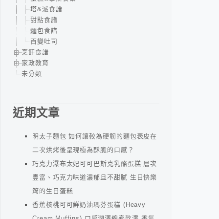
塔&派食譜
甜點食譜
麵包食譜
百變吐司
烹飪食譜
家政教育
未分類
近期文章
明太子麵包 如何讓較為硬韌的麵包表皮在
二次烘烤後呈現極為酥脆的口感？
巧克力瀑布太妃可可巴斯克乳酪蛋糕 層次
豐富、巧克力味道濃郁且不甜膩 生日快樂
筠的生日蛋糕
香蕉核桃可可鮮奶油瑪芬蛋糕 (Heavy
Cream Muffins) 口感潤澤綿密軟濡 香氣