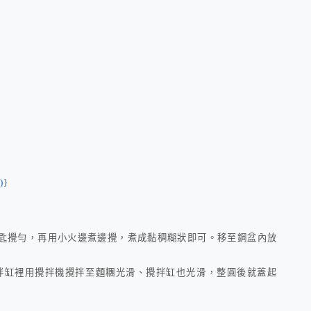
)
}
匙攪勻，再用小火邊煮邊攪，煮成黏稠糊狀即可。移至鋼盆內放
拌缸裡用攪拌機攪拌至麵糰光滑、攪拌缸也光滑，整圓後就蓋起