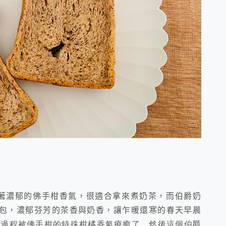
 Tea 有著濃郁的佛手柑香氣，很適合拿來煮奶茶，而伯爵奶
包，濃郁芬芳的茶香與奶香，讓乍暖還寒的春天早晨
個過程被佛手柑的特殊柑橘香氣療癒了。然後這個伯爵