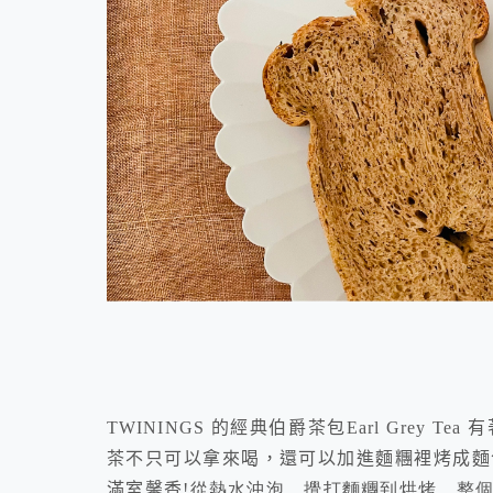
TWININGS 的經典伯爵茶包Earl Grey
茶不只可以拿來喝，還可以加進麵糰裡烤成麵
滿室馨香
!從熱水沖泡、攪打麵糰到烘烤，整