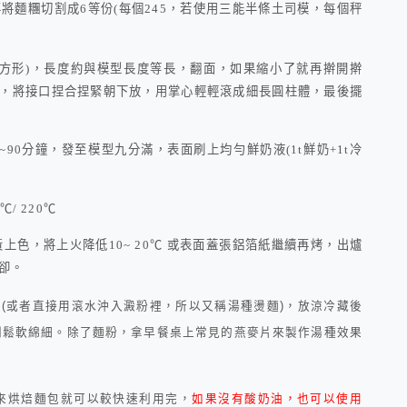
再將麵糰切割成
6
等份(每個245，若使用三能半條土司模，每個秤
長方形)，長度約與模型長度等長，翻面，如果縮小了就再擀開擀
，將接口捏合捏緊朝下放，用掌心輕輕滾成細長圓柱體，最後擺
~90
分鐘，發至模型九分滿，表面刷上均勻鮮奶液(1t鮮奶+1t冷
℃
/ 220
℃
黃上色，將上火降低
10~ 20
℃
或表面蓋張鋁箔紙繼續再烤，出爐
卻。
化
(
或者直接用滾水沖入澱粉裡，所以又稱湯種燙麵
)
，放涼冷藏後
別鬆軟綿細。除了麵粉，拿早餐桌上常見的燕麥片來製作湯種效果
來烘焙麵包就可以較快速利用完，
如果沒有酸奶油，也可以使用