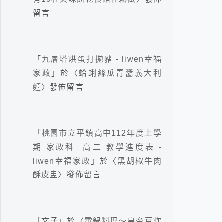
留言
「
九層塔烘蛋打拋豬 - liwen幸福
家政
」於〈
蛤蜊絲瓜青醬義大利
麵
〉發佈留言
「
桃園市立平鎮高中112年度上學
期 家政科 高二 教學進度表 -
liwen幸福家政
」於〈
黑胡椒牛肉
酥皮盅
〉發佈留言
「
文子
」於〈
電鍋料理～皇帝豆炊