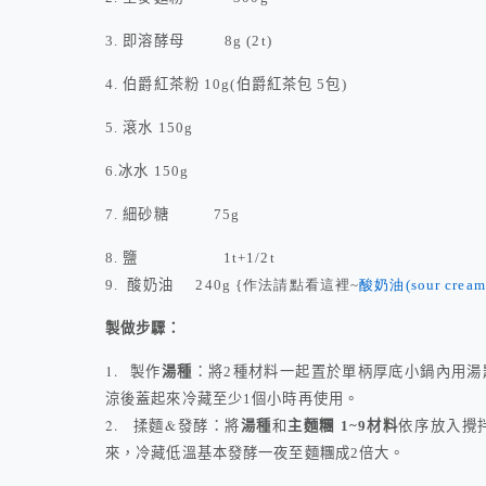
3.
即溶酵母
8g (2t)
4.
伯爵紅茶粉
10g(
伯爵紅茶包
5
包
)
5.
滾水
150g
6.
冰水
150g
7.
細砂糖
75g
8.
鹽
1t+1/2t
9.
酸奶油
240g {作法請點看這裡~
酸奶油(sour cream
製做步驟：
1.
製作
湯種
：將
2
種材料一起置於單柄厚底小鍋內用湯
涼後蓋起來冷藏至少
1
個小時再使用。
2.
&
揉麵
發酵：將
湯種
和
主麵糰
1~9
材料
依序放入攪
來，冷藏低溫基本發酵一夜至麵糰成
2
倍大。