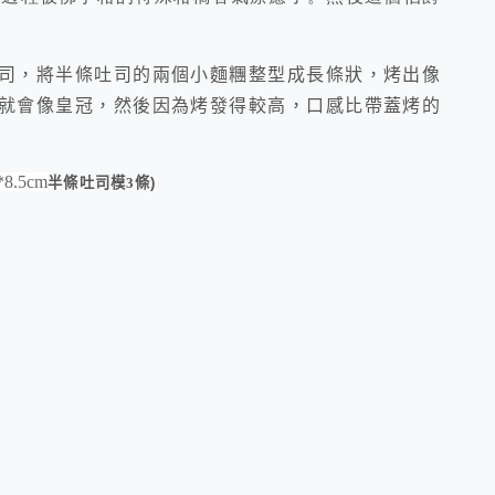
司，將半條吐司的兩個小麵糰整型成長條狀，烤出像
就會像皇冠，然後因為烤發得較高，口感比帶蓋烤的
*8.5cm
半條吐司模
3
條
)