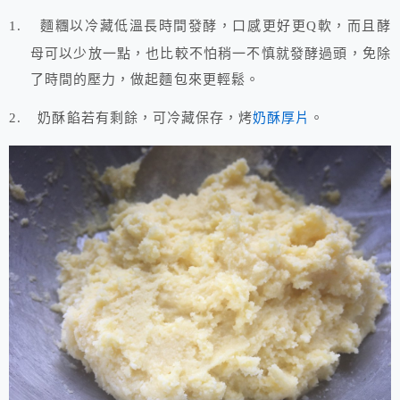
麵糰以冷藏低溫長時間發酵，口感更好更
軟，而且酵
1.
Q
母可以少放一點，也比較不怕稍一不慎就發酵過頭，免除
了時間的壓力，做起麵包來更輕鬆。
2.
奶酥餡若有剩餘，可冷藏保存，烤
奶酥厚片
。