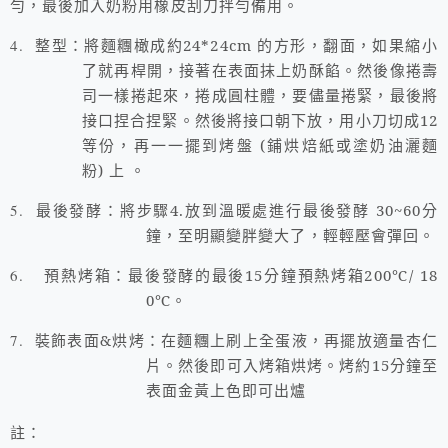
勻，最後加入奶粉用橡皮刮刀拌勻備用。
4.
整型：將麵糰橄成約
24*24cm
的方形，翻面，如果縮小
了就再桿開，接著在表面抹上奶酥餡。然後像捲壽
司一樣捲起來，捲成圓柱體，要儘量捲緊，最後將
接口捏合捏緊。然後將接口朝下放，用小刀切成
12
等份，再一一擺到烤盤
(
鋪烘焙紙或塗奶油灑麵
粉
)
上
。
5.
最後發酵：將步驟
4.
放到溫暖處進行最後發酵
30~60
分
鐘，至明顯變胖變大了，輕輕壓會彈回。
6.
預熱烤箱：最後發酵的最後
15
分鐘預熱烤箱20
0
℃
/ 18
0
℃。
7.
裝飾表面
&
烘烤：在麵糰上刷上全蛋液，再擺放適量杏仁
片。然後即可入烤箱烘烤。烤約15分鐘至
表面金黃上色即可出爐
註：