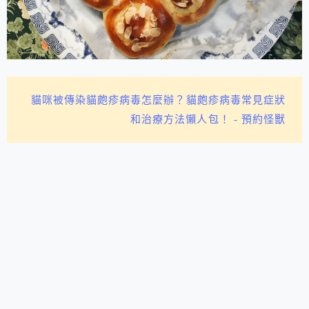
貓咪被傳染貓皰疹病毒怎麼辦？貓皰疹病毒常見症狀
和治療方法懶人包！ - 預約怪獸