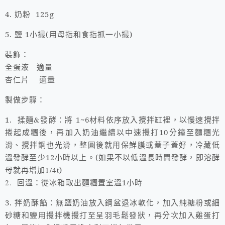
4.
奶粉
125g
5.
鹽
1
小撮
(
用母指和食指抓一小撮
)
裝飾：
全蛋液
適量
適量
杏仁片
製做步驟：
1.
揉麵
&
發酵：將
1~6
材料依序放入攪拌缸裡，以慢速攪拌
捲起成糰後，再加入奶油繼續以中速攪打
10
分鐘至麵糰光
滑、攪拌鋼也光滑，整圓後就用保鮮膜或蓋子蓋好，冷藏低
溫發酵至少
12
小時以上。
(
如果不以低溫長時間發酵，即溶酵
母就再增加
1/4t
)
2.
回溫：從冰箱取出麵糰置室溫
1
小時
3.
拌奶酥餡：無鹽奶油放入鋼盆退冰軟化，加入純糖粉或細
砂糖和鹽用攪拌機攪打至呈羽毛鬆發狀，再分次加入雞蛋打