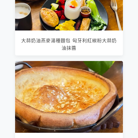
大蒜奶油燕麥湯種麵包 匈牙利紅椒粉大蒜奶
油抹醬