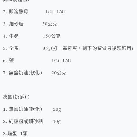
2.
即溶酵母
1/2t+1/4t
3.
細砂糖
30
公克
4.
牛奶
150
公克
5.
全蛋
35g
(
打一顆雞蛋，剩下的留做最後裝飾用
)
6.
鹽
1/2t+1/4t
7.
無鹽奶油
(
軟化
) 20
公克
夾餡
(
奶酥
)
：
1.
無鹽奶油
(
軟化
) 50g
2.
純糖粉或細砂糖
40g
3.
雞蛋
1
顆