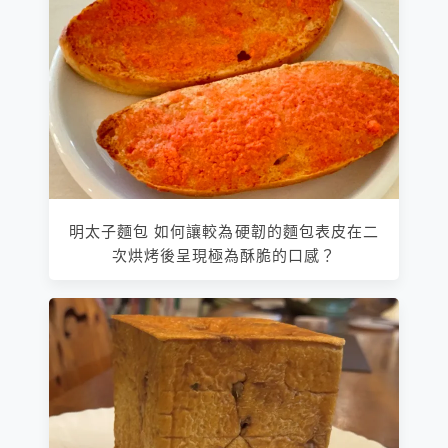
明太子麵包 如何讓較為硬韌的麵包表皮在二
次烘烤後呈現極為酥脆的口感？