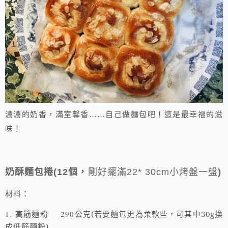
濃濃的奶香，滿室馨香……自己做麵包吧！這是最幸福的滋
味！
奶酥麵包捲
個，
剛好擺滿
烤盤一盤
(12
22* 30cm
小
)
材料：
1.
高筋麵粉
290
公克
(
若要麵包更為柔軟些，可其中
30g
換
成低筋麵粉
)