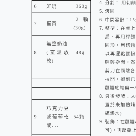
分割：
用切麵
6
鮮奶
360g
滾圓
2
顆
中間發酵：
15
7
蛋黃
(30g)
整型：在桌上
扁，再用
桿麵
無鹽奶油
圓形
，用切麵
8
(室溫放
48g
以再灑點麵粉
軟)
輕輕擀開，然
剪刀在兩端各
拉開，擺到已
麵糰底端剪一
最後發酵
：5
置於未加熱烤
巧克力豆
碗熱水
)
9
或葡萄乾
54顆
裝飾：在麵糰
或….
可)，再壓擺