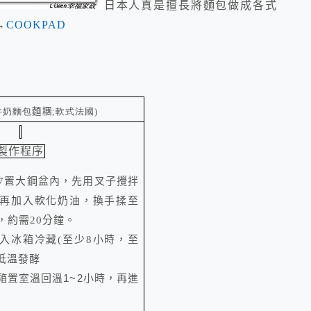
日本人真是擅長將麵包做成各式
→
COOKPAD
牛奶麵包
麵糰
;軟式法國
)
製作程序
~7置大鋼盆內，先用叉子攪拌
再加入軟化奶油，換手揉至
，約需20分鐘。
入冰箱冷藏(至少8小時，至
低溫發酵
箱置室溫回溫1~2小時，再進