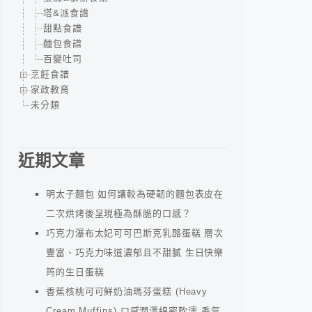
塔&派食譜
甜點食譜
麵包食譜
百變吐司
烹飪食譜
家政教育
未分類
近期文章
明太子麵包 如何讓較為硬韌的麵包表皮在
二次烘烤後呈現極為酥脆的口感？
巧克力瀑布太妃可可巴斯克乳酪蛋糕 層次
豐富、巧克力味道濃郁且不甜膩 生日快樂
筠的生日蛋糕
香蕉核桃可可鮮奶油瑪芬蛋糕 (Heavy
Cream Muffins) 口感潤澤綿密軟濡 香氣