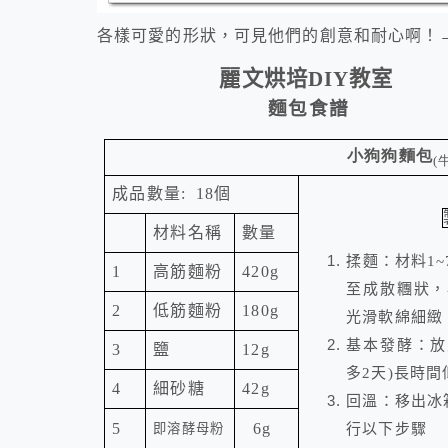
各樣可愛的形狀，可見他們的創意和耐心啊！
麗文烘培
DIY
教室
麵包食譜
小狗狗麵包
(
成品數量
:
18
個
材料名稱
數量
揉麵：材料1
1
高筋麵粉
420g
至成散糰狀，
2
低筋麵粉
180g
光滑軟綿細緻
基本發酵：放
3
鹽
12g
多2天)長時間
4
細砂糖
42
g
回溫：移出冰
5
6g
行以下步驟
即溶酵母粉