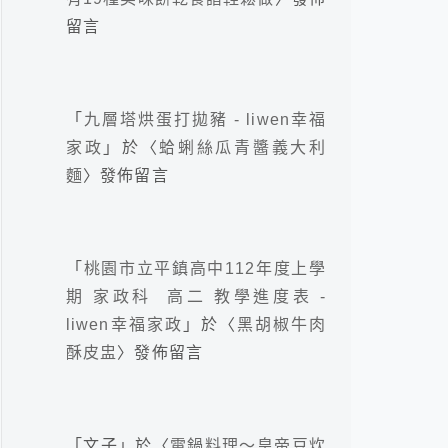
留言
「
九層塔烘蛋打拋豬 - liwen幸福
家政
」於〈
蛤蜊絲瓜青醬義大利
麵
〉發佈留言
「
桃園市立平鎮高中112年度上學
期 家政科 高二 教學進度表 -
liwen幸福家政
」於〈
黑胡椒牛肉
酥皮盅
〉發佈留言
「
文子
」於〈
電鍋料理～皇帝豆炊