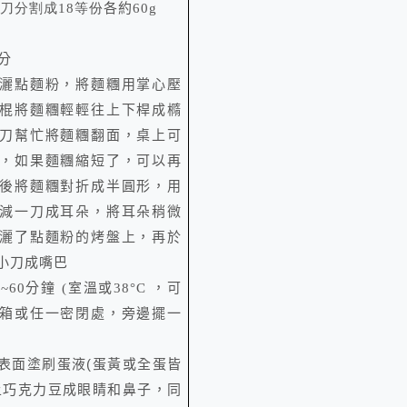
刀分割成18等份
各約6
0g
分
灑點麵粉，將麵糰用掌心壓
棍將麵糰輕輕往上下桿成橢
刀幫忙將麵糰翻面，桌上可
，如果麵糰縮短了，可以再
後將麵糰對折成半圓形，用
減一刀成耳朵，將耳朵稍微
灑了點麵粉的烤盤上，再於
小刀成嘴巴
0~60分鐘
(
室溫或
38°C
，可
箱或任一密閉處，旁邊擺一
表面塗刷蛋液(蛋黃或全蛋皆
上巧克力豆成眼睛和鼻子，同