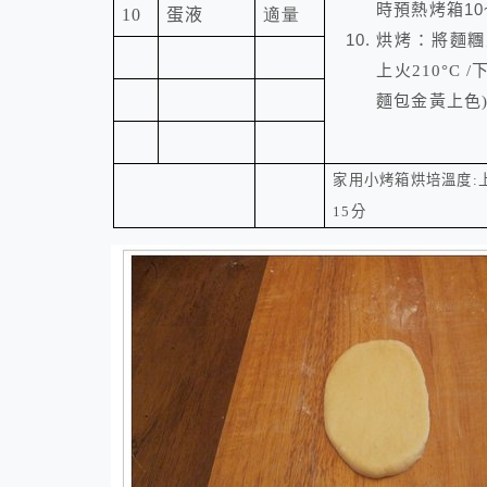
時預熱烤箱10
10
蛋液
適量
烘烤：將麵糰
上火
210°C
/
下
麵包金黃上色
家用小烤箱烘培溫度
:
15
分