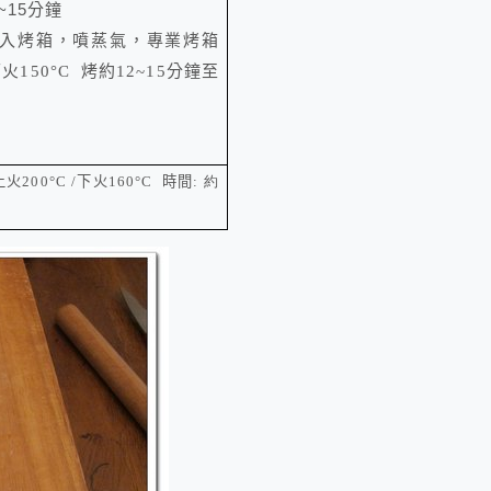
~15分鐘
入烤箱，噴蒸氣，專業烤箱
火15
0°C
烤約12~1
5
分鐘至
)
上火20
0
°C
/
下火
160°C
時間
: 約