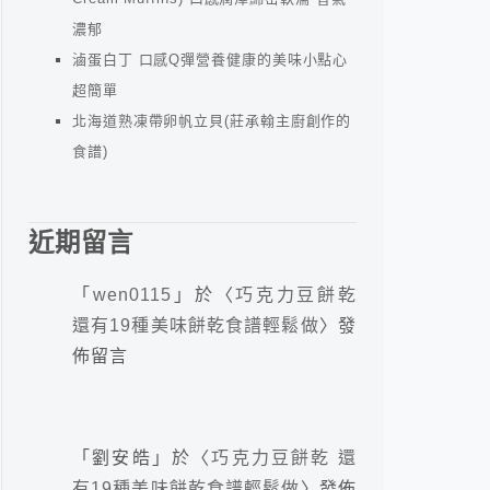
濃郁
滷蛋白丁 口感Q彈營養健康的美味小點心
超簡單
北海道熟凍帶卵帆立貝(莊承翰主廚創作的
食譜)
近期留言
「
wen0115
」於〈
巧克力豆餅乾
還有19種美味餅乾食譜輕鬆做
〉發
佈留言
「
劉安皓
」於〈
巧克力豆餅乾 還
有19種美味餅乾食譜輕鬆做
〉發佈