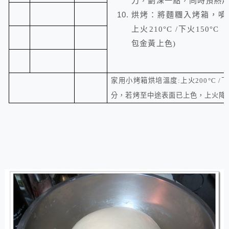
刀，劃深一點，同時預熱烤箱
烘烤：將麵糰入烤箱，噴
上火
210°C
/
下火15
0°C
包金黃上色
)
家用小烤箱烘培溫度
:
上火20
0
°C
/
下
分，若烤至中途表面已上色，上火降低