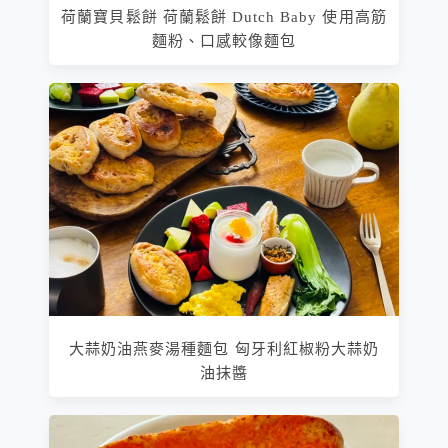
荷蘭寶貝鬆餅 荷蘭鬆餅 Dutch Baby 使用高筋
麵粉、口感較像麵包
大蒜奶油燕麥湯種麵包 匈牙利紅椒粉大蒜奶
油抹醬