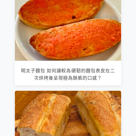
明太子麵包 如何讓較為硬韌的麵包表皮在二
次烘烤後呈現極為酥脆的口感？