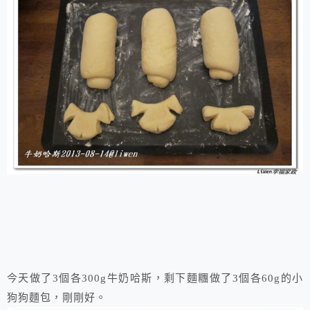
今天做了3個各300g牛奶哈斯，剩下麵糰做了3個各60g的小
狗狗麵包，剛剛好。