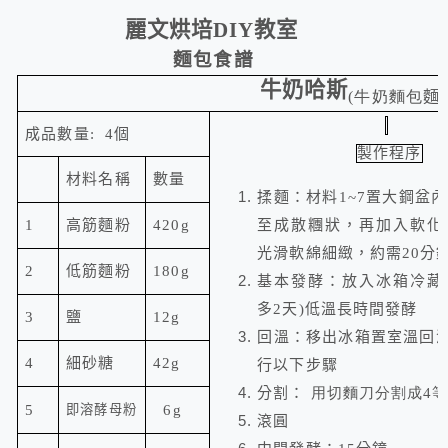
麗文烘培
DIY
教室
麵包食譜
牛奶哈斯
(牛奶麵包
麵
成品數量
:
4
個
製作程序
材料名稱
數量
揉麵：材料1~7置大鋼盆
1
高筋麵粉
420g
至成散糰狀，再加入軟化
光滑軟綿細緻，約需20分
2
低筋麵粉
180g
基本發酵：放入冰箱冷藏
多2天)低溫長時間發酵
3
鹽
12g
回溫：移出冰箱置室溫回溫
4
細砂糖
42
g
行以下步驟
分割：
用切麵刀分割成4
5
即溶酵母粉
6g
滾圓