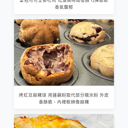
皇冠可可全麥吐司 低溫長時間發酵 Q彈鬆軟
香氣馥郁
烤紅豆麻糬球 用蓮藕粉取代部分糯米粉 外皮
香酥脆、內裡軟綿像麻糬