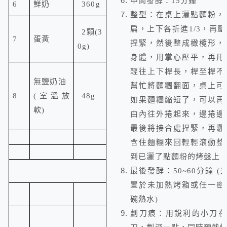
中間發酵：
15
分鐘
6
鮮奶
360g
整型：在桌上灑點麵粉，
扁，上下各折進1/3，再
2
顆(3
7
蛋黃
捏緊，然後整成橄欖形，
0g)
身體，用掌心壓平，再用
輕往上下桿長
，桿至桿不
無鹽奶油
幫忙將麵糰翻面，桌上可
8
(室溫放
48g
如果麵糰縮短了，可以再
軟)
由內往外捲起來，邊捲邊
最後將接合處捏緊，再灑
含住麵糰來回輕輕滾動整
到已灑了點麵粉的烤盤上
最後發酵
：50~60分鐘
(
置於未加熱烤箱或任一密
碗熱水
)
劃刀痕：用銳利的小刀在