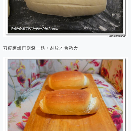
刀痕應該再劃深一點，裂紋才會夠大