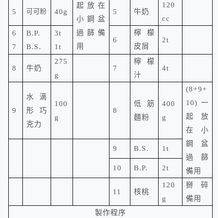
120
起放在
5
可可粉
40g
5
牛奶
cc
小鋼盆
過篩備
檸檬
6
B.P.
3t
6
2t
用
皮屑
7
B.S.
1t
275
檸檬
8
牛奶
7
4t
g
汁
(8+9+
水滴
10)
一
100
低筋
400
9
形巧
8
起放
g
麵粉
g
克力
在小
鋼盆
9
B.S.
1t
過篩
10
B.P.
2t
備用
120
掰碎
11
核桃
g
備用
製作程序