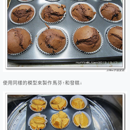
使用同樣的模型來製作馬芬↑和發糕↓