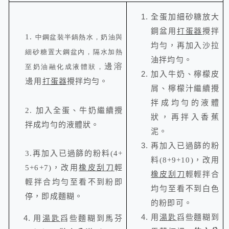
全蛋加細砂糖放大
鋼盆
用
打蛋器
攪拌
1.
中鋼盆裝半鍋熱水，
奶油與
均勻，再加入
沙拉
細砂糖置大鋼盆內，隔水加熱
油
拌均勻。
邊溶
至奶油融化成液體狀，
加入
牛奶
、
檸檬皮
邊
用
打蛋器
攪拌均勻。
屑
、
檸檬汁
繼續攪
拌成均勻的液體
2.
加入
全蛋
、
牛奶
繼續攪
狀，再拌入
香蕉
拌成均勻的液體狀。
泥。
再加
入已過篩的粉
3.
再加
入已過篩的粉料
(4+
料
(8+9+10)
，改用
5+6+7)
，改用
橡皮刮刀
輕
橡皮刮刀
輕輕拌合
輕拌合均勻至看不到粉即
均勻至看不到白色
停，即成麵
糊。
的粉即可。
用
湯匙
舀些麵糊到
用
湯匙
舀些麵糊到馬芬