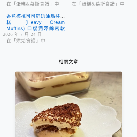
在「蛋糕&慕斯食譜」中
在「蛋糕&慕斯食譜」中
香蕉核桃可可鮮奶油瑪芬蛋
糕 (Heavy Cream
Muffins) 口感潤澤綿密軟
濡 香氣濃郁
2026 年 7 月 24 日
在「烘焙食譜」中
相關文章