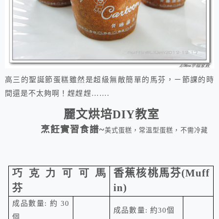
高三的聖誕節蛋糕雖然是超級無敵簡單的馬芬，ㄧ節課的時
間還是不太夠啊！趕趕趕…….
麗文烘培
DIY
教室
烹飪實習食譜
~
美式蛋糕，常溫型蛋糕，不需冷藏
巧克力可可馬
香蕉核桃馬芬
(Muff
芬
in)
成品數量
:
約
30
成品數量
:
約
30
個
個