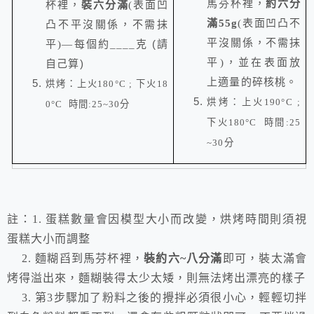
馬芬杯裡，
約六分
杯裡，
裝六分滿
(
表面凹
滿
55g
(
表面凹凸不
凸不平沒關係，不需抹
平沒關係，不需抹
(請
平
)—
每個約
____
克
平
)
，並在表面放
自己算)
上適量的
碎核桃。
烘烤：上火
180°C
;
下火
18
烘烤：上火
190°C
;
0°C
時間
:25~30
分
下火
180°C
時間
:25
~30
分
註：
1.
蛋糕數量會因模型大小而改變，烘烤時間則須視
蛋糕大小而調整
2.
麵糊舀到馬芬杯裡，
裝約六
~
八分滿
即可，裝太滿會
烤得溢出來，麵糊裝得太少太矮，則無法烤出漂亮的樣子
3.
第
3
步驟加了粉料之後的攪拌必須很小心，輕輕切拌