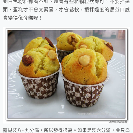
到白色粉料都看不到、還會有些粗顆粒狀即可，不要拌過
頭，蛋糕才不會太緊實，才會鬆軟，攪拌過度的馬芬口感
會變得像發糕喔！
麵糊裝八~九分滿，所以發得很高。如果是裝六分滿，會只凸