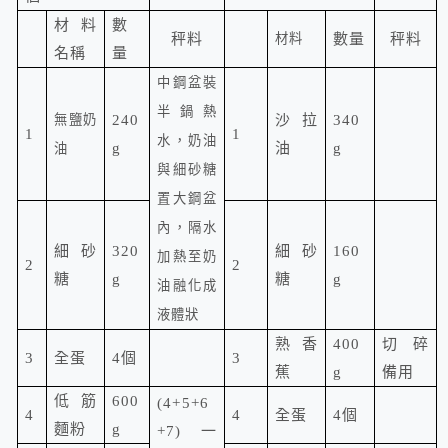
材料
數
秤料
材料
數量
秤料
名稱
量
中鋼盆裝
半鍋熱
無鹽奶
240
沙拉
340
1
1
水，
奶油
g
油
g
油
與細砂糖
置大鋼盆
內，隔水
細砂
320
細砂
160
加熱至奶
2
2
糖
g
糖
g
油融化成
液體狀
熟香
400
切碎
3
全蛋
4
個
3
蕉
g
備用
低筋
600
(4+5+6
4
4
全蛋
4
個
麵粉
g
+7)
一