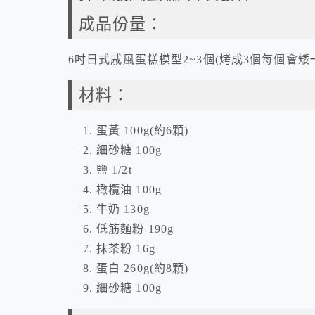
成品份量：
6吋日式戚風蛋糕模型2~3個(烤成3個每個會矮
材料：
蛋黃 100g(約6顆)
細砂糖 100g
鹽 1/2t
橄欖油 100g
牛奶 130g
低筋麵粉 190g
抹茶粉 16g
蛋白 260g(約8顆)
細砂糖 100g