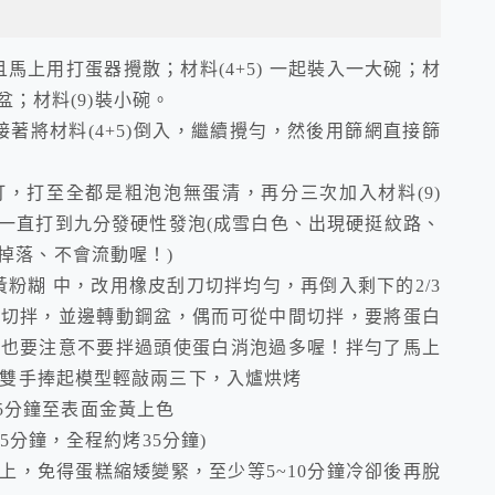
且馬上用打蛋器攪散；材料(4+5) 一起裝入一大碗；材
鋼盆；材料(9)裝小碗。
，接著將材料(4+5)倒入，繼續攪勻，然後用篩網直接篩
。
，打至全都是粗泡泡無蛋清，再分三次加入材料(9)
一直打到九分發硬性發泡(成雪白色、出現硬挺紋路、
掉落、不會流動喔！)
蛋黃粉糊 中，改用橡皮刮刀切拌均勻，再倒入剩下的2/3
起切拌，並邊轉動鋼盆，偶而可從中間切拌，要將蛋白
但也要注意不要拌過頭使蛋白消泡過多喔！拌勻了馬上
用雙手捧起模型輕敲兩三下，入爐烘烤
烤35分鐘至表面金黃上色
15分鐘，全程約烤35分鐘)
上，免得蛋糕縮矮變緊，至少等5~10分鐘冷卻後再脫