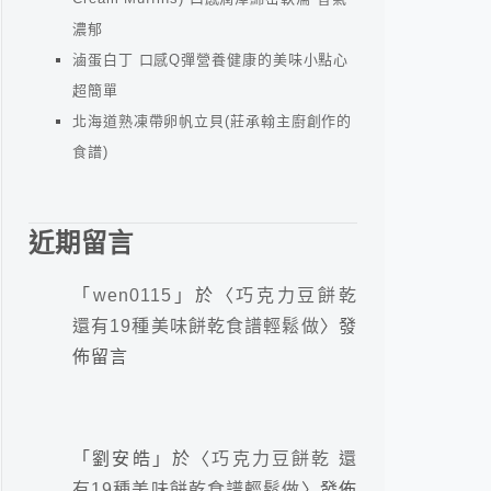
濃郁
滷蛋白丁 口感Q彈營養健康的美味小點心
超簡單
北海道熟凍帶卵帆立貝(莊承翰主廚創作的
食譜)
近期留言
「
wen0115
」於〈
巧克力豆餅乾
還有19種美味餅乾食譜輕鬆做
〉發
佈留言
「
劉安皓
」於〈
巧克力豆餅乾 還
有19種美味餅乾食譜輕鬆做
〉發佈