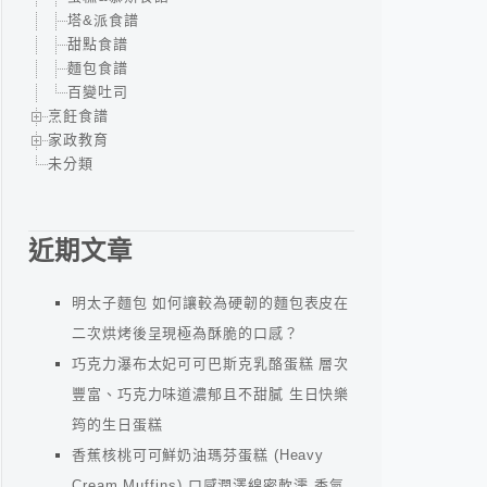
塔&派食譜
甜點食譜
麵包食譜
百變吐司
烹飪食譜
家政教育
未分類
近期文章
明太子麵包 如何讓較為硬韌的麵包表皮在
二次烘烤後呈現極為酥脆的口感？
巧克力瀑布太妃可可巴斯克乳酪蛋糕 層次
豐富、巧克力味道濃郁且不甜膩 生日快樂
筠的生日蛋糕
香蕉核桃可可鮮奶油瑪芬蛋糕 (Heavy
Cream Muffins) 口感潤澤綿密軟濡 香氣