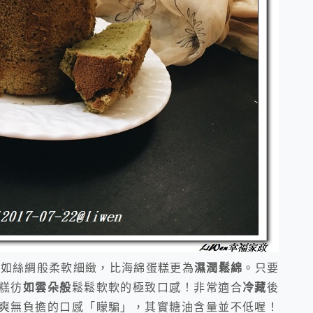
有如絲綢般柔軟細緻，比海綿蛋糕更為
濕潤鬆綿
。只要
糕彷
如雲朵般
鬆鬆軟軟的極致口感！非常適合
冷藏
後
爽無負擔的口感「矇騙」，其實糖油含量並不低喔！