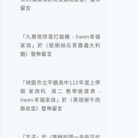
留言
「
九層塔烘蛋打拋豬 - liwen幸福
家政
」於〈
蛤蜊絲瓜青醬義大利
麵
〉發佈留言
「
桃園市立平鎮高中112年度上學
期 家政科 高二 教學進度表 -
liwen幸福家政
」於〈
黑胡椒牛肉
酥皮盅
〉發佈留言
「
文子
」於〈
電鍋料理～皇帝豆炊