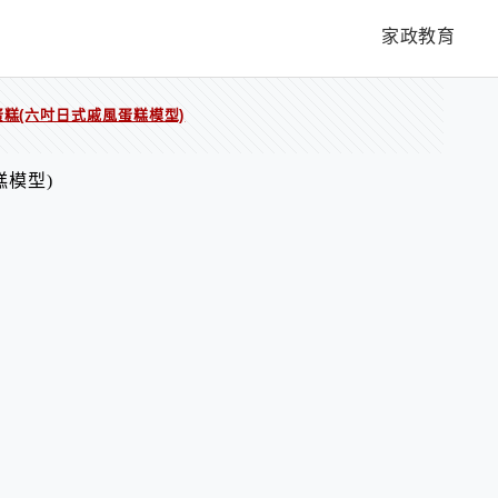
家政教育
糕(六吋日式戚風蛋糕模型)
糕模型)