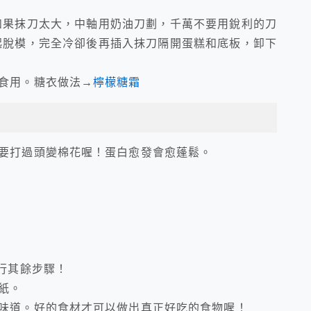
如果抹刀太大，中軸用奶油刀劃，千萬不要用銳利的刀
起脫模，完全冷卻後再插入抹刀隔開蛋糕和底板，卸下
食用。糖衣做法→
檸檬糖霜
要打過頭變棉花喔！蛋白愈發會愈蓬鬆。
行其餘步驟！
紙。
味道。好的食材才可以做出真正好吃的食物喔！