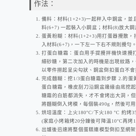
作法：
備料：材料(1+2+3)一起秤入中鋼盆，並
料(6+7) 一起裝入小鋼盆；材料(8)放大
蛋黃粉糊：材料(1+2+3)用打蛋器攪散
入材料(6+7)，一下左一下右不規則攪勻
打蛋白糖霜：蛋白用手提攪拌機快速攪打
細砂糖，第二次加入的時機是出現紋路，
以零件撈起呈尖勾狀、鋼盆倒扣蛋白不會
完成麵糊：挖1/3蛋白糖霜到步驟 2.的
蛋白糖霜，橡皮刮刀沿鋼盆邊緣由底挖
糖霜的白筋都消失，才不會烤出大洞，
將麵糊倒入烤模，每個裝490g，然後可
烘培溫度：上火180°C/下火180 °C 約
(家庭小烤箱烤20分鐘後可降溫10°C再烤
出爐後迅速將整個蛋糕連模型倒扣至網架