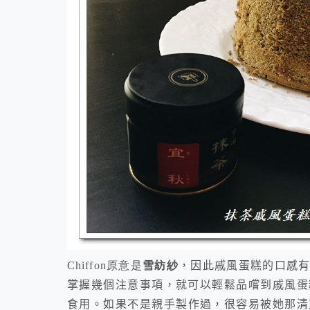
Chiffon原意是
雪紡紗
，因此戚風蛋糕的口感
掌握幾個注意事項，就可以輕鬆品嚐到戚風蛋
食用。
如果不是親手製作過，很容易被她那清