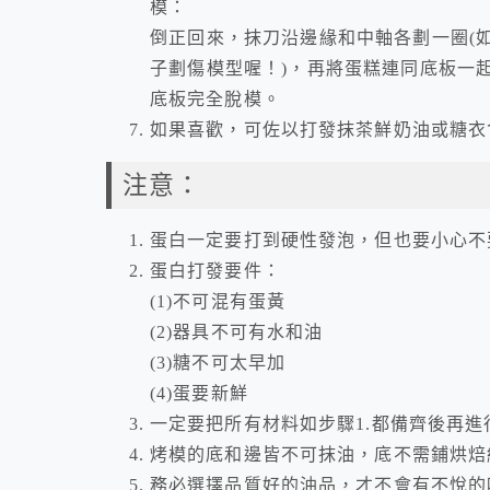
模：
倒正回來，抹刀沿邊緣和中軸各劃一圈(
子劃傷模型喔！)，再將蛋糕連同底板一
底板完全脫模。
如果喜歡，可佐以打發抹茶鮮奶油或糖衣
注意：
蛋白一定要打到硬性發泡，但也要小心不
蛋白打發要件：
(1)不可混有蛋黃
(2)器具不可有水和油
(3)糖不可太早加
(4)蛋要新鮮
一定要把所有材料如步驟1.都備齊後再進
烤模的底和邊皆不可抹油，底不需鋪烘焙
務必選擇品質好的油品，才不會有不悅的