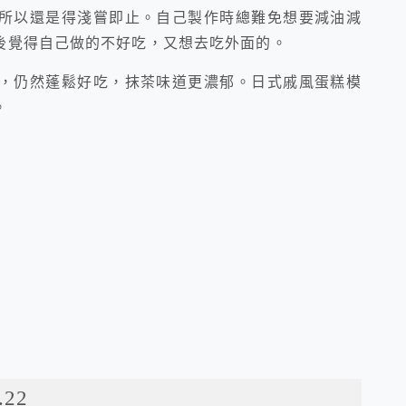
所以還是得淺嘗即止。自己製作時總難免想要減油減
後覺得自己做的不好吃，又想去吃外面的。
，仍然蓬鬆好吃，抹茶味道更濃郁。日式戚風蛋糕模
。
22