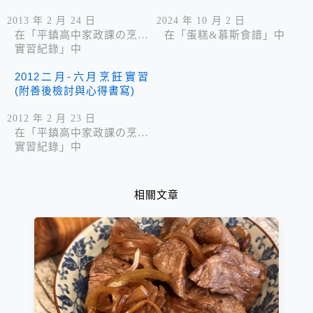
2013 年 2 月 24 日
2024 年 10 月 2 日
在「平鎮高中家政課の烹飪
在「蛋糕&慕斯食譜」中
實習紀錄」中
2012二月-六月烹飪實習
(附善後檢討與心得書寫)
2012 年 2 月 23 日
在「平鎮高中家政課の烹飪
實習紀錄」中
相關文章