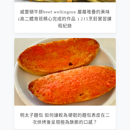
威靈頓牛排beef wellington 層層堆疊的美味
(高二體育班精心完成的作品 ) 215烹飪實習課
程紀錄
明太子麵包 如何讓較為硬韌的麵包表皮在二
次烘烤後呈現極為酥脆的口感？