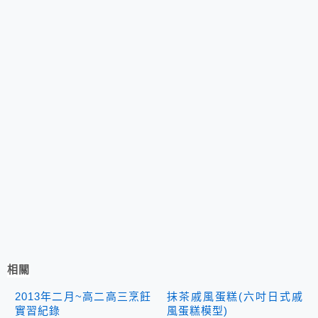
相關
2013年二月~高二高三烹飪
抹茶戚風蛋糕(六吋日式戚
實習紀錄
風蛋糕模型)