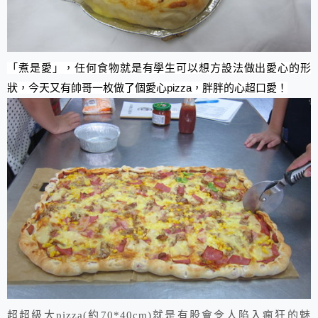
「煮是愛」，任何食物就是有學生可以想方設法做出愛心的形
狀，今天又有帥哥一枚做了個愛心pizza，胖胖的心超口愛！
超超級大pizza(約70*40cm)就是有股會令人陷入瘋狂的魅