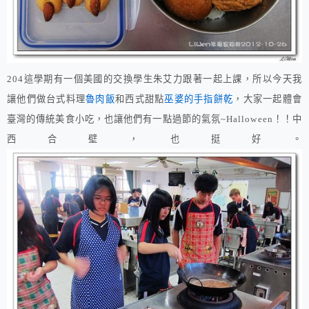
204
這學期有一個美國的交換學生朱艾力跟著一起上課，所以今天我
讓他們做台式料理
魯肉飯
和西式甜點
巫婆的手指餅乾
，大家一起體會
臺灣的傳統美食小吃，也
讓他們有一點過節的氣氛
~Halloween
！
！中
西合壁，也挺好。