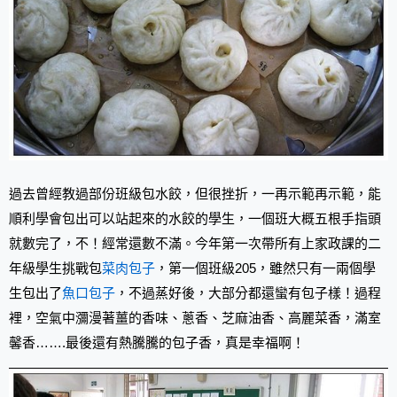
過去曾經教過部份班級包水餃，但很挫折，一再示範再示範，能
順利學會包出可以站起來的水餃的學生，一個班大概五根手指頭
就數完了，不！經常還數不滿。今年第一次帶所有上家政課的二
年級學生挑戰包
菜肉包子
，第一個班級205，雖然只有一兩個學
生包出了
魚口包子
，不過蒸好後，大部分都還蠻有包子樣！過程
裡，空氣中瀰漫著薑的香味、蔥香、芝麻油香、高麗菜香，滿室
馨香…….最後還有熱騰騰的包子香，真是幸福啊！