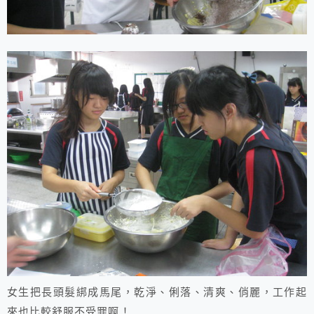
女生把長頭髮綁成馬尾，乾淨、俐落、清爽、俏麗，工作起
來也比較舒服不受罪啊！