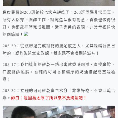
進度最慢的203班終於也烤完餅乾了，203班同學非常認真，
所有人都穿上圍群工作，餅乾造型很有創意，善後也做得很
好，也都能準時完成離開，近乎完美的表現，非常幸福愉快
的兩節課！
203 39：從沒想過完成餅乾的滿足感之大，尤其是嚐著自己
烤的，或許沒這堂家政課，我永遠不會嚐到這滋味！
203 17：我們這組的餅乾一烤出來就香味四溢、直撲鼻腔，
口感酥酥脆脆，香純的可可香和濃厚的奶油搭配簡直是極
品！
203 32：立體的可可餅乾富含水分，非常好吃，不會口乾舌
燥。
師曰：是因為太厚了所以來不及烤透吧！