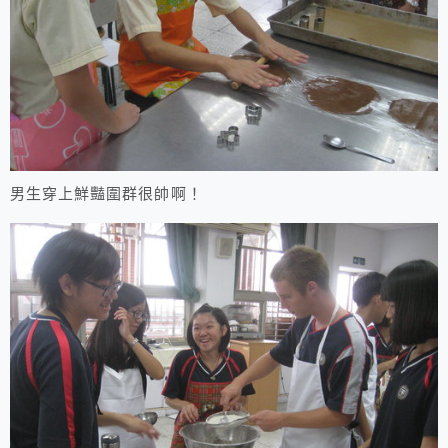
男生穿上鮮豔圍群很帥啊！