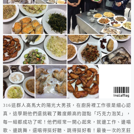
316這群人高馬大的陽光大男孩，在廚房裡工作很是細心認
真，這學期他們還挑戰了難度頗高的甜點「巧克力泡芙」，
每一組都成功了呢！他們經常一開心起來，就邊工作、邊唱
歌、邊跳舞，還唱得挺好聽、跳得挺好看！最後一次的烹飪