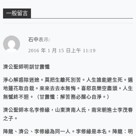
一般留言
石中
表示:
2016 年 1 月 15 日上午 11:19
濟公聖師明訓甘露懺
淨心解惑除迷途。莫把生離死別苦。人生誰能避生死。遍
地蓮花取自栽。來來去去本無悔。喜怒哀樂空盡頭。人生
無憾終不迴。（甘露懺：解苦務必醒心自淨。）
濟公聖師本名李修緣，山東濟南人氏，南宋朝進士李茂春
之子。
降龍、濟公、李修緣為同一人。李修緣是本名。降龍：明