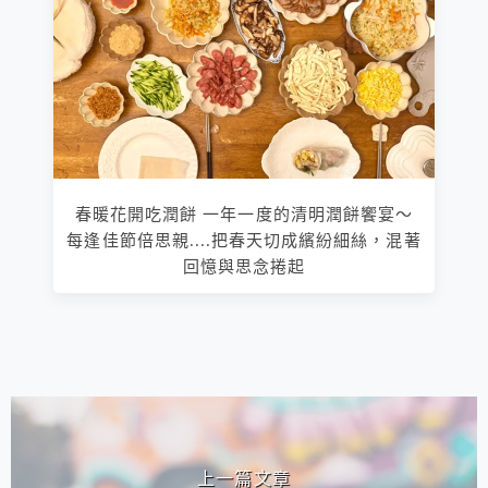
春暖花開吃潤餅 一年一度的清明潤餅饗宴～
每逢佳節倍思親....把春天切成繽紛細絲，混著
回憶與思念捲起
相連文章
上一篇文章