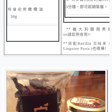
5
分鐘，即可起鍋裝盤。
橄欖油
特級初榨
50g
**
義大利麵剛煮
so
請趁熱食用
!!
**搭配
Barilla
百味來
Linguine Pasta
)也很棒!