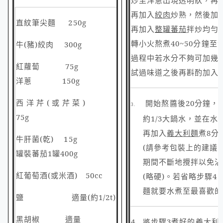
炒至洋蔥出現透明狀，再
再加入
絞肉
炒熟，然後加
直紋筆尖麵
250g
再加入
整罐蕃茄
拌炒均勻
轉小火熬煮
40
~50分鐘至
牛
(
豬
)
絞肉
300g
過程中若水分不夠可加幾
紅蘿蔔
75g
試過味道之後再斟酌加入
洋蔥
150g
西洋芹
(
或芹菜
)
開始熬醬後
20
分鐘，
3.
75g
約
1/3
大鍋水，並在水
再加入
義大利麵
煮
8
分
牛肝菌
(
乾
) 15g
(請參考包裝上的建議
罐裝蕃茄
1
罐
400g
期間不斷地攪拌以免沾
紅葡萄酒
(
或米酒
) 50cc
(
略硬
)
。若省略步驟4
麵就要水煮至最喜歡的
鹽
適量(約1/2t)
黑胡椒
適量
4. 將
步驟
3
煮好的義大利