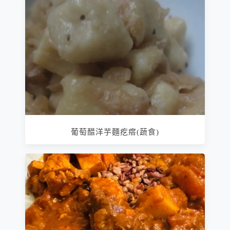
葡萄醋洋芋麵疙瘩(蔬食)