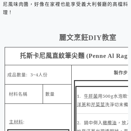
尼風味肉醬，好像在家裡也能享受義大利餐廳的高檔料
理！
麗文烹飪
DIY
教室
托斯卡尼風直紋筆尖麵
(Penne Al Ragu
製作步
成品數量
: 3~4
人份
材料名稱
數量
1.
牛肝菌
用
500g
水泡軟
洋蔥
和
芹菜莖
洗淨切末備
主材料
:
2.
鍋中倒入
橄欖油
，放入