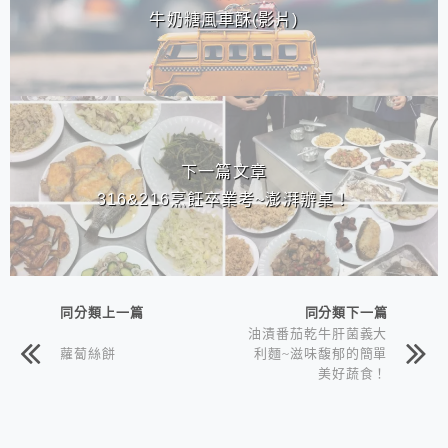
牛奶糖風車酥(影片)
下一篇文章
316&216烹飪卒業考~澎湃辦桌！
同分類上一篇
同分類下一篇
油漬番茄乾牛肝菌義大
蘿蔔絲餅
利麵~滋味馥郁的簡單
美好蔬食！