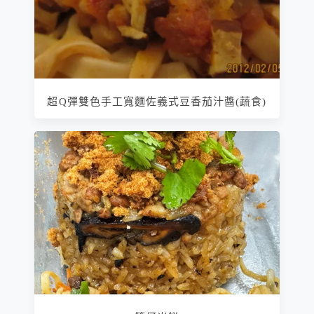
超Q彈雙色手工寬麵佐義式豆香茄汁醬(蔬食)