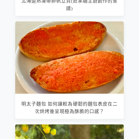
北海道熟凍帶卵帆立貝(莊承翰主廚創作的食
譜)
明太子麵包 如何讓較為硬韌的麵包表皮在二
次烘烤後呈現極為酥脆的口感？