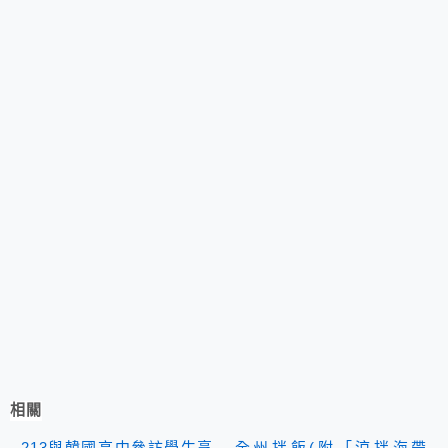
相關
213與韓國高中參訪學生烹
全州拌飯(附「涼拌海帶