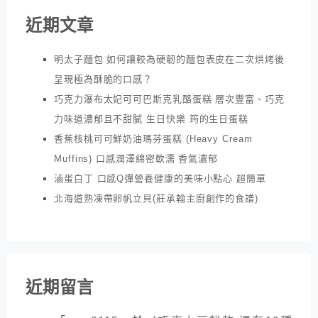
近期文章
明太子麵包 如何讓較為硬韌的麵包表皮在二次烘烤後
呈現極為酥脆的口感？
巧克力瀑布太妃可可巴斯克乳酪蛋糕 層次豐富、巧克
力味道濃郁且不甜膩 生日快樂 筠的生日蛋糕
香蕉核桃可可鮮奶油瑪芬蛋糕 (Heavy Cream
Muffins) 口感潤澤綿密軟濡 香氣濃郁
滷蛋白丁 口感Q彈營養健康的美味小點心 超簡單
北海道熟凍帶卵帆立貝(莊承翰主廚創作的食譜)
近期留言