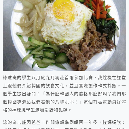
棒球班的學生八月底九月初赴首爾參加比賽，我趁機在課堂
上跟他們介紹韓國的飲食文化，並且實際製作韓式拌飯。一
個學生提出疑問：「為什麼韓國人的體格那麼好啊？我們那
個韓國導遊給我們看他的八塊肌耶！」這個有著運動員好體
格的棒球班學生滿臉驚訝和狐疑。
詠的麻吉
峻
因爸爸工作關係轉學到韓國一年多，
峻
媽媽說：