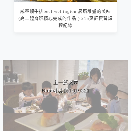
威靈頓牛排beef wellington 層層堆疊的美味
(高二體育班精心完成的作品 ) 215烹飪實習課
程紀錄
相連文章
上一篇文章
Bubu小廚師1010821