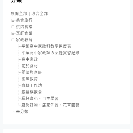
分類
展開全部
|
收合全部
美食旅行
烘焙食譜
烹飪食譜
家政教育
平鎮高中家政科教學進度表
平鎮高中家政課の烹飪實習紀錄
高中家政
關於食材
閱讀與烹飪
國際教育
廚藝工作坊
銀髮族飲食
種籽實小‧自主學習
廚房好物‧居家佈置‧花草園藝
未分類