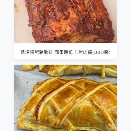
低溫慢烤豬肋排 蘋果醋低卡烤肉醬(BBQ醬)