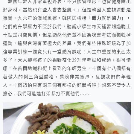
「韓國年輕人非常重視外表，不只臉會整形，也會健身練出
好身材，當然也有些人會去整肌。」但是韓國人重視運動是
事實，九六年的漢城奧運，韓國即標榜「
體力
就是
國力」，
他們的升學壓力不亞於我們，聽說小學生每天補習超過晚上
十點是司空見慣，但是顯然他們並不因為唸書考試而犧牲掉
運動，這與台灣有著極大的差異，我們有些特殊班級為了加
強專業訓練一週竟只有一堂體育課呢！人生中重要的東西太
多了，大人卻將孩子的視野窄化於升學考試和成績，很可惜
哪！在首爾地鐵和街上看到的年輕男生，十個有七八個都有
著傲人的倒三角型體格，肩膀非常寬厚，反觀我們的年輕
人，十個恐怕只有兩三個有那樣的好體格吧！想來不禁令人
擔心，我們可能連打架都打不贏他們…….