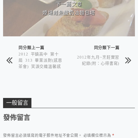
下一篇文章
煙燻鮭魚酸奶油麵包塔
同分類上一篇
同分類下一篇
2012 平鎮高中 第十
2012年九月~烹飪實習
屆 313 畢業派對(感恩
紀錄(附：心得書寫)
茶會) 笑淚交織溫馨感
人的人生盛宴
一般留言
發佈留言
發佈留言必須填寫的電子郵件地址不會公開。
必填欄位標示為
*