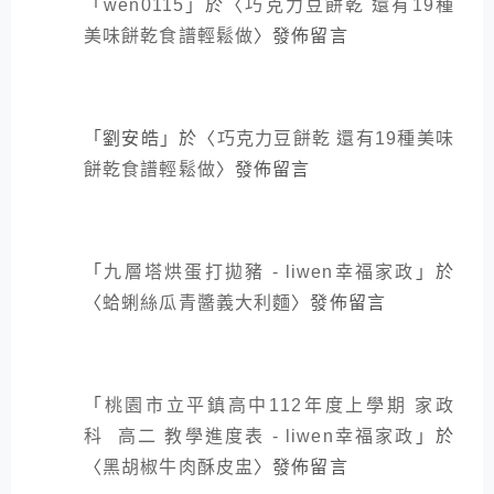
「
wen0115
」於〈
巧克力豆餅乾 還有19種
美味餅乾食譜輕鬆做
〉發佈留言
「
劉安皓
」於〈
巧克力豆餅乾 還有19種美味
餅乾食譜輕鬆做
〉發佈留言
「
九層塔烘蛋打拋豬 - liwen幸福家政
」於
〈
蛤蜊絲瓜青醬義大利麵
〉發佈留言
「
桃園市立平鎮高中112年度上學期 家政
科 高二 教學進度表 - liwen幸福家政
」於
〈
黑胡椒牛肉酥皮盅
〉發佈留言