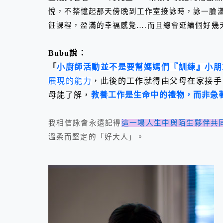
悅，不禁憶起那天傍晚到工作室接詠時，詠一臉
飪課程，盈滿的幸福感覺
….
而且總會延續個好幾
Bubu
說：
「
小廚師活動並不是要幫媽媽們『訓練』小朋
展現的能力
，此後的工作就得由父母在家接手
母能了解，
教養工作是生命中的禮物，而非急
我相信詠會永遠記得
這一場人生中與陌生夥伴共
溫柔而堅定的「好大人」。