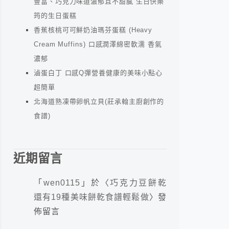
豐富、巧克力味道濃郁且不甜膩 生日快樂
筠的生日蛋糕
香蕉核桃可可鮮奶油瑪芬蛋糕 (Heavy
Cream Muffins) 口感潤澤綿密軟濡 香氣
濃郁
滷蛋白丁 口感Q彈營養健康的美味小點心
超簡單
北海道熟凍帶卵帆立貝(莊承翰主廚創作的
食譜)
近期留言
「
wen0115
」於〈
巧克力豆餅乾
還有19種美味餅乾食譜輕鬆做
〉發
佈留言