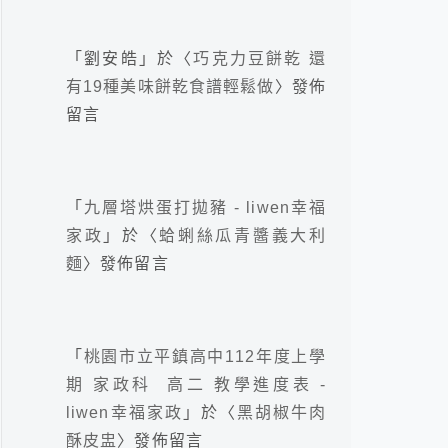
「
劉安皓
」於〈
巧克力豆餅乾 還
有19種美味餅乾食譜輕鬆做
〉發佈
留言
「
九層塔烘蛋打拋豬 - liwen幸福
家政
」於〈
蛤蜊絲瓜青醬義大利
麵
〉發佈留言
「
桃園市立平鎮高中112年度上學
期 家政科 高二 教學進度表 -
liwen幸福家政
」於〈
黑胡椒牛肉
酥皮盅
〉發佈留言