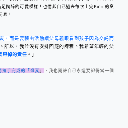
滿足陶醉的可愛模樣！也憶起自己過去每次上完
Bubu
的烹
天呢！
友
，而是要藉由活動讓父母親眼看到孩子因為交託而
。所以，我並沒有安排回籠的課程。我希望年輕的父
著甩掉的責任
。」
同攜手完成的「盛宴
」
，我也期許自己永遠要記得當一個