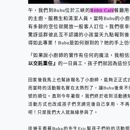
午，我們到
Bubu
位於三峽的
Bitbit Caf
é
餐廳用
的主廚、服務生和清潔人員。當時
Bubu
的小廚
有多餘的空位就開放一般客人訂位。我們很幸
驚訝這群彼此互不認識的小孩當天九點報到後
得如此專業！
Bubu
是如何辦到的？她的手上彷
「如果說小廚師的實作有任何的魔法，我相信
以交託重任』
的一日員工，孩子們就因為這份
回家後我馬上也幫詠報名了小廚師，能夠正正式
而當時的活動報名實在太熱烈了，讓
Bubu
後來不
號的順位。直到今年暑假，我們終於收到活動通
活動方式也改成孩子們烹調完後自己享用、不再
吧！只是我們大人就無緣參與了。
這幾天看著
Bubu
的先生
Eric
幫孩子們拍的活動