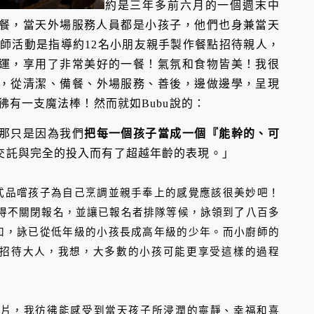
約是三年多前六月的一個週末中
餐，當天外場服務人員都是小孩子，他們也身兼當天
師活動是指導約
12
名小朋友親手製作餐點招待親人，
運，享用了非常美好的一餐！氣氛和食物皆美！我很
，從清潔、備餐、外場服務、善後，邊做邊學，呈現
彿有一支魔法棒！然而就如
Bubu
說的：
那只是因為我們
把每一個孩子當成一個『能幹的、可
交託與完全的投入而有了超越年齡的表現。」
式品嚐孩子為自己烹調並親手奉上的感覺應該很美妙吧！
得不關閉報名，並讓已報名者排隊等候，詠領到了八百多
知，詠已從低年級的小孩長成高年級的少年。而小廚師的
招待大人，我想，大多數的小孩可能更享受這樣的過程
照片，我彷彿能感受到當天孩子所浸潤的寧靜、幸福和喜