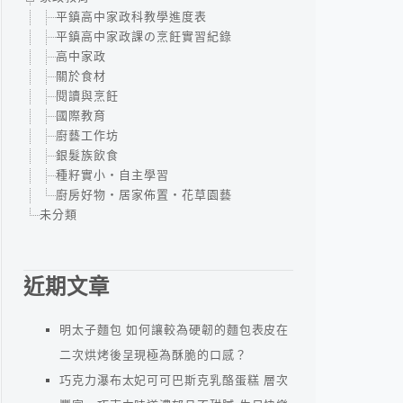
平鎮高中家政科教學進度表
平鎮高中家政課の烹飪實習紀錄
高中家政
關於食材
閱讀與烹飪
國際教育
廚藝工作坊
銀髮族飲食
種籽實小‧自主學習
廚房好物‧居家佈置‧花草園藝
未分類
近期文章
明太子麵包 如何讓較為硬韌的麵包表皮在
二次烘烤後呈現極為酥脆的口感？
巧克力瀑布太妃可可巴斯克乳酪蛋糕 層次