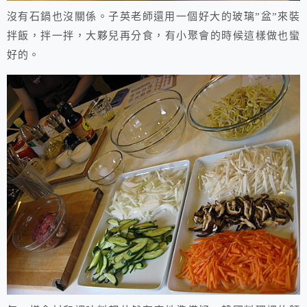
沒有石鍋也沒關係。子英老師還用一個好大的玻璃”盆”來裝
拌飯，拌一拌，大夥兒再分食，有小聚會的時候這樣做也蠻
好的。