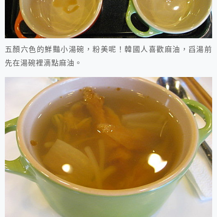
五顏六色的鮮豔小湯碗，粉美呢！韓國人喜歡麻油，舀湯前
先在湯碗裡滴點麻油。