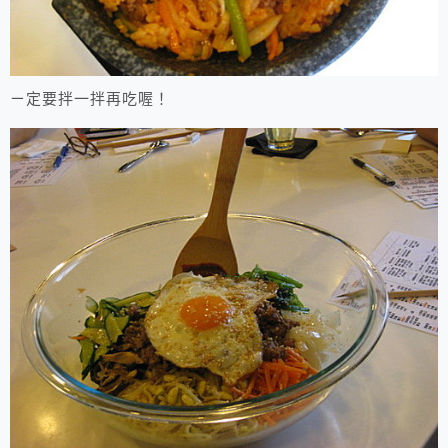
ㄧ定要拌一拌再吃喔！