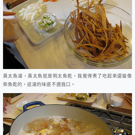
黃太魚湯，黃太魚就是明太魚乾，我覺得煮了吃起來還蠻像
柴魚乾的，這湯的味道不適我口。