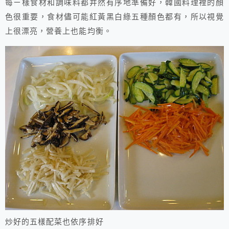
每ㄧ樣食材和調味料都井然有序地準備好，韓國料理裡的顏
色很重要，食材儘可能紅黃黑白綠五種顏色都有，所以視覺
上很漂亮，營養上也能均衡。
炒好的五樣配菜也依序排好