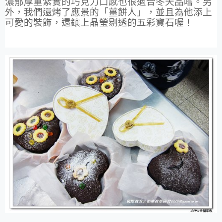
濃郁厚重紮實的巧克力口感也很適合冬天品嚐。另
外，我們還烤了應景的「薑餅人」，並且為他添上
可愛的裝飾，還鑲上晶瑩剔透的五彩寶石喔！