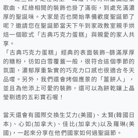
歌曲、紅綠相間的裝飾也掛了滿街，到處充滿濃
厚的聖誕味。大家是否也開始準備歡度聖誕節了
呢？邀請您在聖誕節當天下午到家政教室親手烘
焙一個歐式「古典巧克力蛋糕」與親愛的家人共
享。
「古典巧克力蛋糕」經典的表面裝飾
~
篩滿厚厚
的糖粉，彷如白雪覆蓋一般，很符合這個季節的
氛圍，濃郁厚重紮實的巧克力口感也很適合冬天
品嚐。另外，我們還會烤個應景的「薑餅人」，
並且為他添上可愛的裝飾，還可以為餅乾鑲上晶
瑩剔透的五彩寶石喔！
當天還會有國際交換生艾力
(
美國
)
、太賢
(
韓國日
本
)
、心如
(
加拿大
)
、佳比
(
加拿大
)
以及羅琳
(
美
國
)
，一起來分享在他們國家如何過聖誕節。