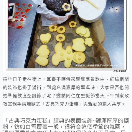
這些日子走在街上，耳邊不時傳來聖誕應景歌曲、紅綠相間
的裝飾也掛了滿街，到處充滿濃厚的聖誕味。大家是否也開
始準備歡度聖誕節了呢？邀請同仁在聖誕節當天下午到家政
教室親手烘焙歐式「古典巧克力蛋糕」與親愛的家人共享。
「古典巧克力蛋糕」經典的表面裝飾
~
篩滿厚厚的糖
粉，彷如白雪覆蓋一般，很符合這個季節的氛圍，