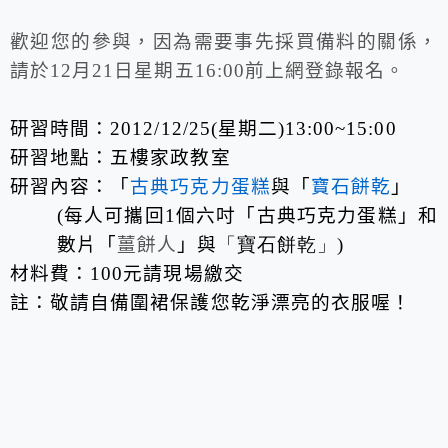
歡迎您的參與，因為需要事先採買備料的關係，
請於
12
月
21
日星期五
16:00
前上網登錄報名。
研習時間：
2012/12/25
(
星期二
)13:00~15:00
研習地點：五樓家政教室
研習內容：「
古典巧克力蛋糕
與「
寶石餅乾
」
(
每人可攜回
1
個六吋「古典巧克力蛋糕」和
數片「
薑餅人
」與
「寶石餅乾」
)
材料費：
100
元請現場繳交
註：敬請自備圍裙保護您乾淨漂亮的衣服喔！