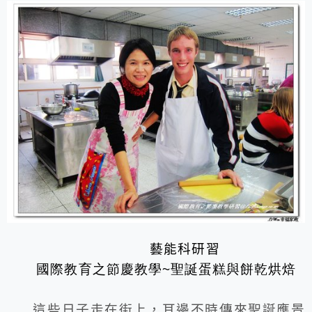
藝能科研習
國際教育之節慶教學~聖誕蛋糕與餅乾烘焙
這些日子走在街上，耳邊不時傳來聖誕應景