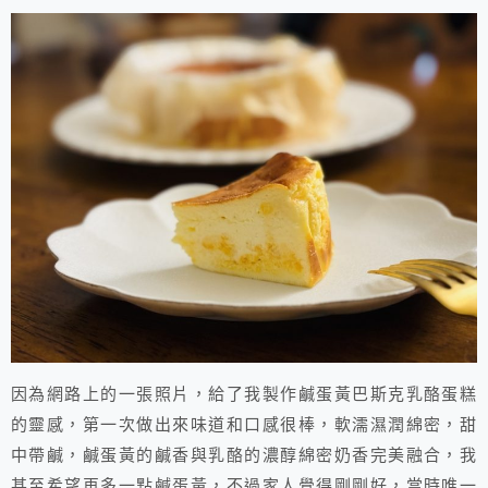
因為網路上的一張照片，給了我製作鹹蛋黃巴斯克乳酪蛋糕
的靈感，第一次做出來味道和口感很棒，軟濡濕潤綿密，甜
中帶鹹，鹹蛋黃的鹹香與乳酪的濃醇綿密奶香完美融合，我
甚至希望再多一點鹹蛋黃，不過家人覺得剛剛好，當時唯一