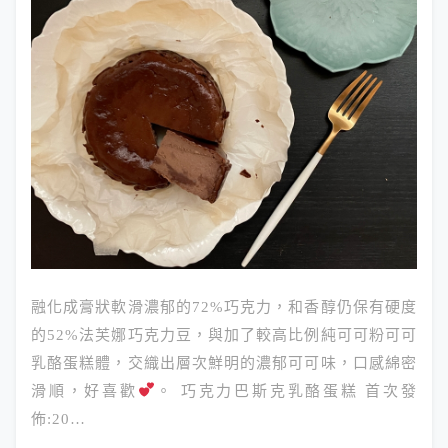
融化成膏狀軟滑濃郁的72%巧克力，和香醇仍保有硬度
的52%法芙娜巧克力豆，與加了較高比例純可可粉可可
乳酪蛋糕體，交織出層次鮮明的濃郁可可味，口感綿密
滑順，好喜歡
。 巧克力巴斯克乳酪蛋糕 首次發
佈:20…