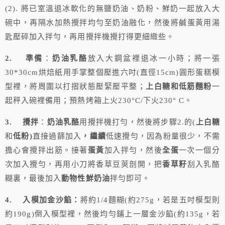
(2). 將已室溫退冰軟化的無鹽奶油、奶粉、鮮奶一起放入大
碗中，再隔水加熱攪拌均勻至奶油融化，然後將鹹蛋黃用湯
匙壓碎加入拌勻，再用攪拌機攪打得更細緻些。
2.
準備
：
奶油乳酪
放入大鋼盆裡退冰一小時；將一張
30*30cm烘焙紙用手掌整個壓進六吋(直徑15cm)圓形蛋糕模
型裡，將周圍以打摺狀態壓緊壓平整；
上白糖和低筋麵粉
一
起秤入碗裡備用；預熱烤箱上火230°C/下火230° C。
3.
攪拌
：
奶油乳酪
用攪拌機打勻，然後將步驟2.的(
上白糖
和
低粉)
直接過篩加入
，繼續
低速攪勻，因為粉量很少，不需
擔心會攪拌出筋。接著
蛋黃
加入拌勻，然後
全蛋
一次一個分
次加入攪勻，再用小刀將香草豆莢剖開，把
香草籽
刮入乳酪
糊裏，最後加入
動物性鮮奶油
拌勻即可。
4. 入模加金沙餡：
將約1/4麵糊(約275g，若是五吋模型則
約190g)倒入模型裡，然後均勻鋪上一層金沙餡(約135g，若