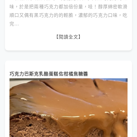
味，於是把兩種巧克力都加倍份量，哇！醇厚綿密軟滑
順口又偶有黑巧克力的的輕脆，濃郁的巧克力口味，吃
完…
【閱讀全文】
巧克力巴斯克乳酪蛋糕佐柑橘焦糖醬