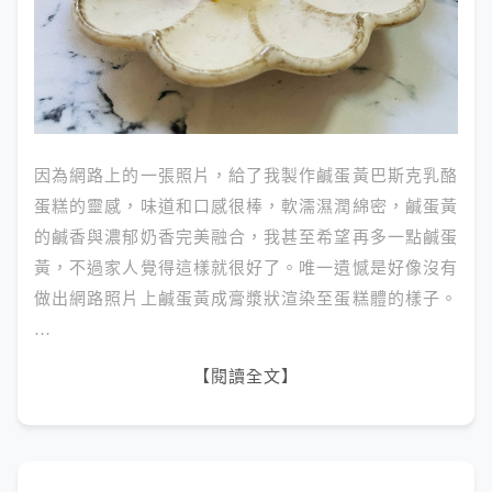
因為網路上的一張照片，給了我製作鹹蛋黃巴斯克乳酪
蛋糕的靈感，味道和口感很棒，軟濡濕潤綿密，鹹蛋黃
的鹹香與濃郁奶香完美融合，我甚至希望再多一點鹹蛋
黃，不過家人覺得這樣就很好了。唯一遺憾是好像沒有
做出網路照片上鹹蛋黃成膏漿狀渲染至蛋糕體的樣子。
…
【閱讀全文】