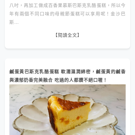
八吋，再加工做成百香果慕斯巴斯克乳酪蛋糕，所以今
年有兩個不同口味的母親節蛋糕可以享用呢！金沙巴
斯…
【閱讀全文】
鹹蛋黃巴斯克乳酪蛋糕 軟濡濕潤綿密，鹹蛋黃的鹹香
與濃郁奶香完美融合 吃過的人都讚不絕口喔！