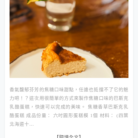
香氣馥郁芬芳的焦糖口味甜點，任誰也抵擋不了它的魅
力吧！？這次用很簡單的方式來製作焦糖口味的巴斯克
乳酪蛋糕，快速可以完成的美味。 焦糖香草巴斯克乳
酪蛋糕 成品份量： 六吋圓形蛋糕模 1個 材料： (四葉
北海道十…
【閱讀全文】