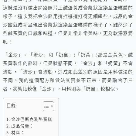
遺憾是沒有做出網路照片上鹹蛋黃成膏漿狀渲染至蛋糕體的
樣子。這次我把金沙餡用攪拌機攪打得更細緻些，成品的金
沙餡就成功呈現出膏漿狀渲染至蛋糕體的樣子了，雖然少了
些鹹蛋黃的口感和味道，但是非常非常美味，更為軟濡濕潤
呢！
「金沙」、「流沙」和「奶皇」(「奶黃」)都是金黃色、鹹
蛋黃製作的餡料，但是狀態不同，「金沙」和「奶黃」不會
流動，「流沙」會流動，造成如此差別的原因是用料做法的
不同。我的這個配方和做法其實並不正宗，而是融合了三
者，狀態比較像「金沙」，用料則與「奶皇」較相似。
目錄
金沙巴斯克乳酪蛋糕
成品份量：
材料：