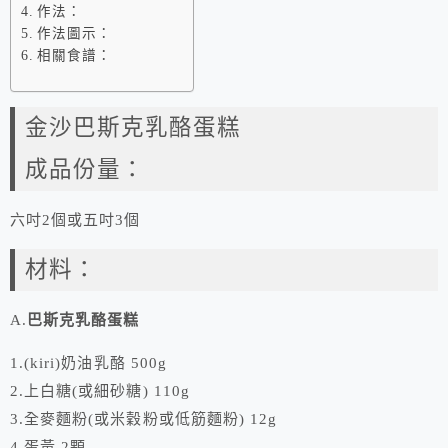
作法：
作法圖示：
相關食譜：
金沙巴斯克乳酪蛋糕
成品份量：
六吋2個或五吋3個
材料：
A.
巴斯克乳酪蛋糕
1.(kiri)奶油乳酪 500g
2.上白糖(或細砂糖) 110g
3.全麥麵粉(或米穀粉或低筋麵粉) 12g
4.蛋黃 2顆