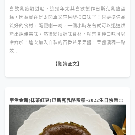
喜歡乳酪類甜點，這幾年尤其喜歡製作巴斯克乳酪蛋
糕，因為實在是太簡單又容易變換口味了！只要準備品
質好的食材，隨便喇一喇，一個小時左右就可以迅速烘
烤出絕佳美味，然後變換調味食材，就有各種口味可以
嚐鮮啦！這次加入自製的百香芒果果醬，果醬濃稠一點
效…
【閱讀全文】
宇治金時(抹茶紅豆)巴斯克乳酪蛋糕~2022生日快樂!!!