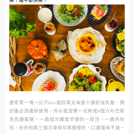
樂！端午節快樂！
通常買一塊一公斤kiri或四葉北海道十勝奶油乳酪，開
封後必須盡快使用，所以我習慣一次烤成4個六吋巴斯
克乳酪蛋糕，一兩個冷藏當早餐的一部分，一週內吃
完，另外的兩三個冷凍保存再慢慢吃，口感風味不減。