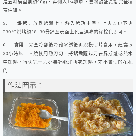
是五吋模型則約90g)，再倒入1/4麵糊，要將鹹蛋黃餡完全覆
蓋住喔。
5.
烘烤
：放到烤盤上，移入烤箱中層，上火230/下火
230°C烘烤約28~30分鐘至表面上色呈漂亮的深棕色即可。
6. 食用
：完全冷卻後冷藏冰透後再脫模切片食用，建議冰
20小時以上。然後用熱刀切，將鋸齒麵包刀在瓦斯爐或熱水
中加熱，每切完一刀都要擦乾淨再次加熱，才不會切的花花
的
作法圖示：