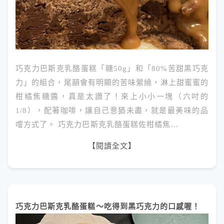
巧克力巴斯克乳酪蛋糕「糖50g」和「80%苦甜黑巧克
力」的組合，尾韻會有明顯的苦味縈繞，淋上甜蜜蜜的
柑橘焦糖醬，真是太讚了！來上小小一塊（六吋的
1/8），配著咖啡，讓自己意猶未盡，就是最美味的品
嚐方式了。 巧克力巴斯克乳酪蛋糕佐柑橘焦…
【閱讀全文】
巧克力巴斯克乳酪蛋糕～吃得到黑巧克力的口感喔！