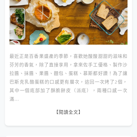
最近正是百香果盛產的季節，喜歡她酸酸甜甜的滋味和
芬芳的香氣，除了直接享用，拿來佐手工優格、製作沙
拉醬、抹醬、果醬、麵包、蛋糕、慕斯都好讚！為了讓
巴斯克乳酪蛋糕的口感更有層次，這回一次烤了2個，
其中一個底部加了酥脆餅皮（派底），兩種口感一次
滿…
【閱讀全文】