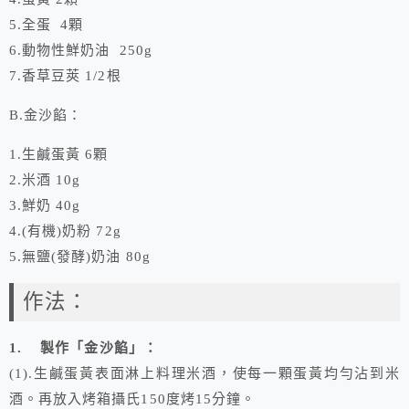
5.全蛋 4顆
6.動物性鮮奶油 250g
7.香草豆莢 1/2根
B.金沙餡：
1.生鹹蛋黃 6顆
2.米酒 10g
3.鮮奶 40g
4.(有機)奶粉 72g
5.無鹽(發酵)奶油 80g
作法：
1. 製作「金沙餡」：
(1).生鹹蛋黃表面淋上料理米酒，使每一顆蛋黃均勻沾到米
酒。再放入烤箱攝氏150度烤15分鐘。