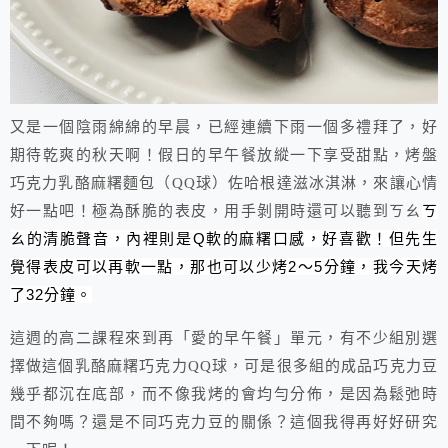
又是一個陰雨綿綿的早晨，已經連續下雨一個多禮拜了，好
期待乾爽的秋天啊！假日的早午餐放縱一下享受甜點，烤盤
巧克力乳酪麻糬麵包（QQ球）佐哈根達滋冰淇淋，來讓心情
ㄎ
好一點吧！極為酥脆的表皮，用手剝開時還可以聽到ㄎㄠ
ㄠ的清脆聲音，內裡則是Q軟的麻糬口感，好喜歡！但先生
覺得表皮可以再軟一點，那也可以少烤2～5分鐘，我今天烤
了32分鐘。
這週的高二課程來到再「愛的早午餐」單元，有不少組別選
擇做這個乳酪麻糬巧克力QQ球，可是很多組的成品巧克力豆
幾乎都沉在底部，而不像我烤的會均勻分佈，是因為鬆弛時
間不夠嗎？還是不同巧克力豆的關係？這個我得再好好研究