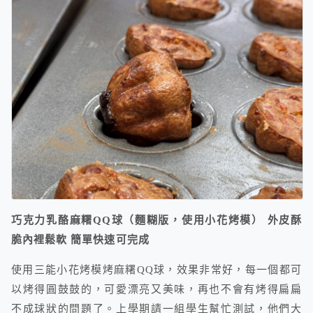
巧克力乳酪麻糬QQ球（麵糊版，使用小花烤模） 外皮酥
脆內裡鬆軟 簡單快速可完成
使用三能小花烤模烤麻糬QQ球，效果非常好，每一個都可
以烤得圓鼓鼓的，可愛漂亮又美味，再也不會有烤得扁扁
不成球狀的問題了。上學期請一組學生幫忙測試，他們大