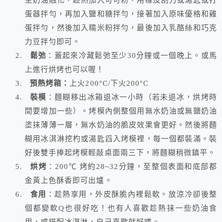
至奶油融化，趁熱加入可可粉，用橡皮刮刀或湯匙或打
蛋器拌勻，再加入鹽和糖拌勻，接著加入原味優格和雞
蛋拌勻，然後加入糯米粉拌勻，最後加入乳酪絲和巧克
力豆拌勻即可。
鬆弛
：蓋起來冷藏鬆弛至少30分鐘或一個晚上。或馬
上進行烘烤也可以喔！
預熱烤箱：
上火200°C/下火200°C
裝模
：麵糊移出冰箱退冰一小時（若未退冰，烘烤時
間要增加一些）。烤模內側整個用無水奶油或無鹽奶油
塗抹薄薄一層，無水奶油的脆皮效果會更好。然後將麵
糊用冰淇淋挖杓或湯匙舀入烤模裡，每一個都裝滿。裝
好後雙手捧起烤模輕敲桌面兩三下，將麵糊稍微鎮平。
烘烤
：200℃ 烤約28~32分鐘，至整個表面和底部都
金黃上色酥香即可出爐。
食用
：趁熱享用，外皮酥脆內裡鬆軟。放涼冷卻後整
個都變軟Q也很好吃！也有人喜歡趁熱抹一些奶油食