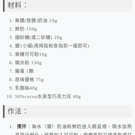
材料：
無鹽(發酵)奶油 20g
鮮奶 150g
細砂糖(或二砂糖) 20g
鹽1小撮(用拇指和食指抓一撮即可)
無糖可可粉10g
糯米粉 150g
雞蛋 1顆
原味優格 75g
乳酪絲40g
50%cocoa水滴型巧克力豆 40g
作法：
攪拌
：無水（鹽）奶油和鮮奶放入鋼盆裡，隔水加熱