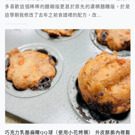
多喜歡這個稀稀的麵糊版更甚於原先的濃稠麵糰版，於是
這學期我修改了去年之前食譜裡的配方，改…
巧克力乳酪麻糬QQ球（使用小花烤模） 外皮酥脆內裡鬆