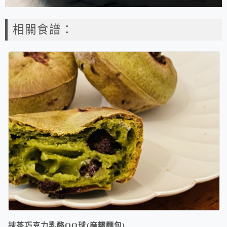
相關食譜：
抹茶巧克力乳酪QQ球(麻糬麵包)