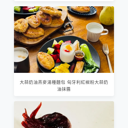
大蒜奶油燕麥湯種麵包 匈牙利紅椒粉大蒜奶
油抹醬