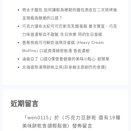
明太子麵包 如何讓較為硬韌的麵包表皮在二次烘烤後
呈現極為酥脆的口感？
巧克力瀑布太妃可可巴斯克乳酪蛋糕 層次豐富、巧克
力味道濃郁且不甜膩 生日快樂 筠的生日蛋糕
香蕉核桃可可鮮奶油瑪芬蛋糕 (Heavy Cream
Muffins) 口感潤澤綿密軟濡 香氣濃郁
滷蛋白丁 口感Q彈營養健康的美味小點心 超簡單
北海道熟凍帶卵帆立貝(莊承翰主廚創作的食譜)
近期留言
「
wen0115
」於〈
巧克力豆餅乾 還有19種
美味餅乾食譜輕鬆做
〉發佈留言