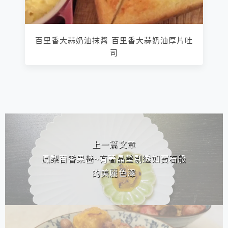
百里香大蒜奶油抹醬 百里香大蒜奶油厚片吐
司
相連文章
上一篇文章
鳳梨百香果醬~有著晶瑩剔透如寶石般
的美麗色澤