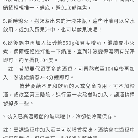
鍋鏟輕輕推一下鍋底，避免底部燒焦，
5.暫時熄火，撈起煮出來的汁液裝瓶，這些汁液可以兌水
飲用，或加入蔬果汁中，也可以做果凍喔！
6.然後鍋中再加入細砂糖550g和君度橙酒，繼續開小火
煮，偶爾輕輕攪拌推一下鍋底，直到汁液變得濃稠有光澤
即可，約至攝氏104度。
註：若想要保留更多的酒香，可再熬煮至104度後再加
入，然後繼續煮2~3分鐘即可。
倘若要給不是和飲酒的人或兒童食用，可不加橙
酒，或改至第三階段，進行第一次熬煮時加入，讓酒精揮
發掉多一些。
7.裝入已高溫殺菌的玻璃罐中，冷卻後冷藏保存。
註：烹調過程中加入酒精可以增香提味，酒精會在過程中