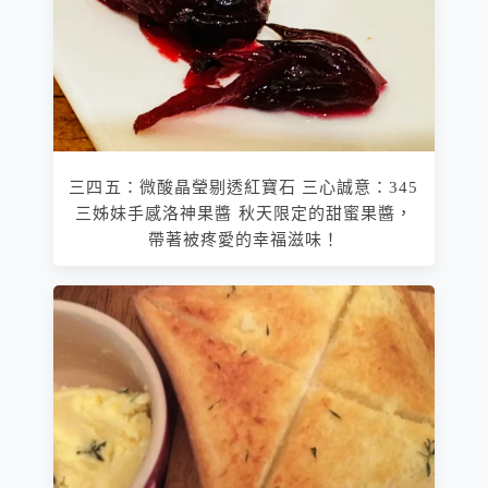
三四五：微酸晶瑩剔透紅寶石 三心誠意：345
三姊妹手感洛神果醬 秋天限定的甜蜜果醬，
帶著被疼愛的幸福滋味！