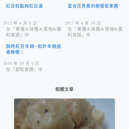
紅豆粒餡與紅豆湯
富含花青素的樹葡萄果醬
2012 年 4 月 8 日
2017 年 4 月 10 日
在「果醬&抹醬&漬物&醬
在「果醬&抹醬&漬物&醬
料食譜」中
料食譜」中
酥烤紅豆年糕~如炸年糕般
香酥喔！
2016 年 10 月 9 日
在「甜點食譜」中
相關文章