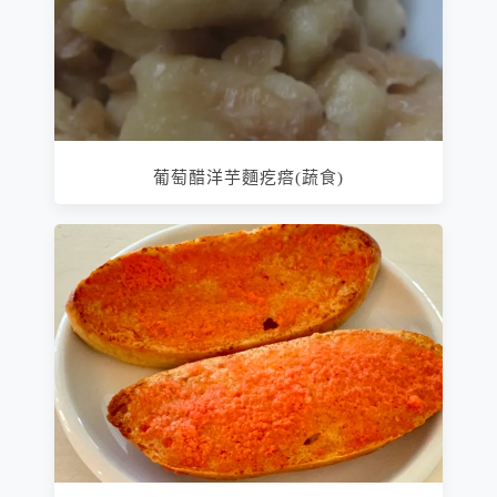
葡萄醋洋芋麵疙瘩(蔬食)