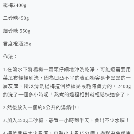
楊梅2400g
二砂糖450g
細砂糖 550g
君度橙酒25g
作法：
1.在流水下將楊梅一顆顆仔細地沖洗乾淨，可能還需要用
菜瓜布輕輕刷洗，因為凹凸不平的表面極容易卡黑黑的一
層灰塵，所以清洗楊梅這個步驟是最耗時費力的，2400g
約洗了一個多小時呢！熬煮的過程相對就輕鬆快速多了。
2.然後放入一個約6公升的湯鍋中，
3.加入450g二砂糖，靜置一小時到半天，會出不少水喔！
4.接著開中大火煮滾，再轉小火煮15分鐘，過程中偶爾用