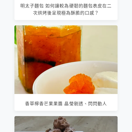
明太子麵包 如何讓較為硬韌的麵包表皮在二
次烘烤後呈現極為酥脆的口感？
香草檸香芒果果醬 晶瑩剔透、閃閃動人