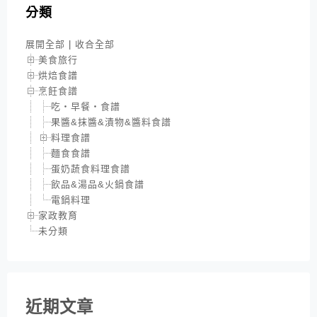
分類
展開全部
|
收合全部
美食旅行
烘焙食譜
烹飪食譜
吃‧早餐‧食譜
果醬&抹醬&漬物&醬料食譜
料理食譜
麵食食譜
蛋奶蔬食料理食譜
飲品&湯品&火鍋食譜
電鍋料理
家政教育
未分類
近期文章