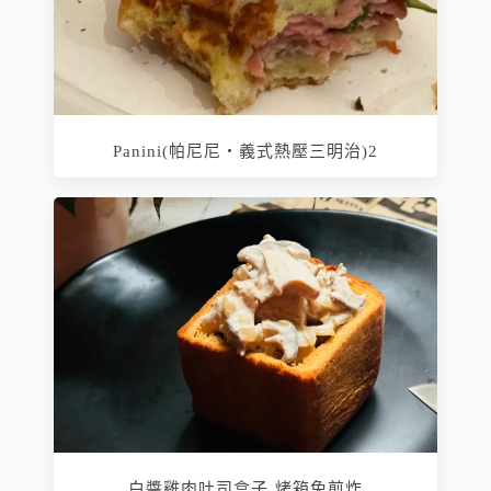
Panini(帕尼尼‧義式熱壓三明治)2
白醬雞肉吐司盒子 烤箱免煎炸