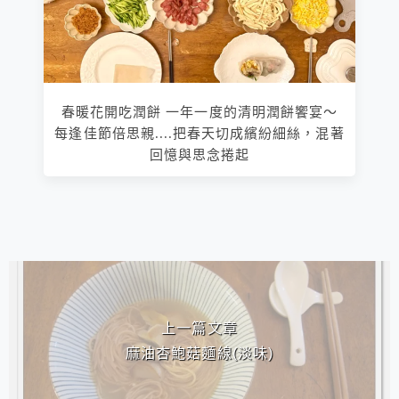
春暖花開吃潤餅 一年一度的清明潤餅饗宴～
每逢佳節倍思親....把春天切成繽紛細絲，混著
回憶與思念捲起
相連文章
上一篇文章
麻油杏鮑菇麵線(淡味)