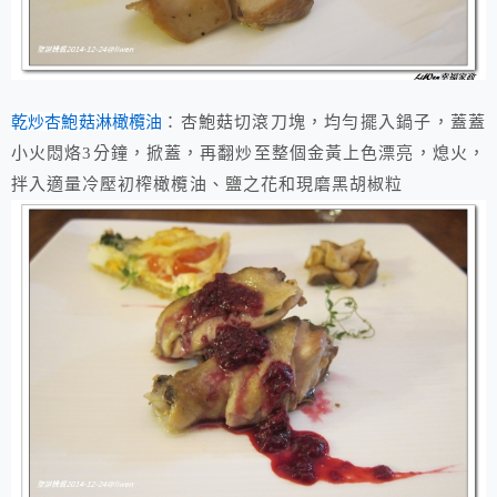
乾炒杏鮑菇淋橄欖油
：杏鮑菇切滾刀塊，均勻擺入鍋子，蓋蓋
小火悶烙3分鐘，掀蓋，再翻炒至整個金黃上色漂亮，熄火，
拌入適量冷壓初榨橄欖油、鹽之花和現磨黑胡椒粒