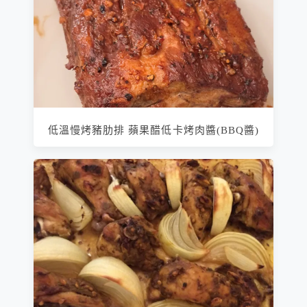
低溫慢烤豬肋排 蘋果醋低卡烤肉醬(BBQ醬)