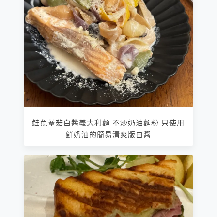
鮭魚蕈菇白醬義大利麵 不炒奶油麵粉 只使用
鮮奶油的簡易清爽版白醬