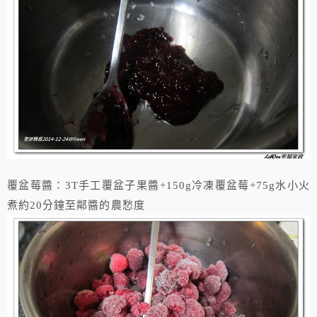
覆盆莓醬：3T手工覆盆子果醬+150g冷凍覆盆莓+75g水小火
煮約20分鐘至鄰醬的農愁度