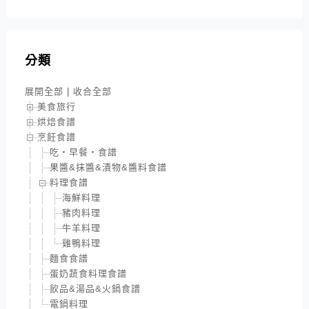
分類
展開全部
|
收合全部
美食旅行
烘焙食譜
烹飪食譜
吃‧早餐‧食譜
果醬&抹醬&漬物&醬料食譜
料理食譜
海鮮料理
豬肉料理
牛羊料理
雞鴨料理
麵食食譜
蛋奶蔬食料理食譜
飲品&湯品&火鍋食譜
電鍋料理