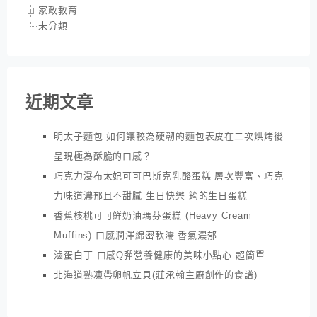
家政教育
未分類
近期文章
明太子麵包 如何讓較為硬韌的麵包表皮在二次烘烤後
呈現極為酥脆的口感？
巧克力瀑布太妃可可巴斯克乳酪蛋糕 層次豐富、巧克
力味道濃郁且不甜膩 生日快樂 筠的生日蛋糕
香蕉核桃可可鮮奶油瑪芬蛋糕 (Heavy Cream
Muffins) 口感潤澤綿密軟濡 香氣濃郁
滷蛋白丁 口感Q彈營養健康的美味小點心 超簡單
北海道熟凍帶卵帆立貝(莊承翰主廚創作的食譜)