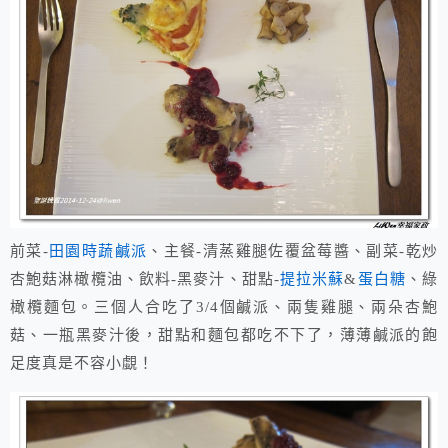
前菜-
田園時蔬鹹派
、主餐-清蒸雞腿佐覆盆莓醬、副菜-乾炒
杏鮑菇淋橄欖油、飲料-黑麥汁、甜點-
提拉米蘇
&
蛋白糖
、綠
橄欖麵包。三個人合吃了3/4個鹹派、兩隻雞腿、兩朵杏鮑
菇、一瓶黑麥汁後，甜點和麵包都吃不下了，薄薄鹹派的飽
足度真是不容小覷！