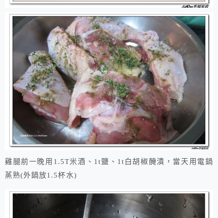
雞腿前一晚用1.5T米酒、1t鹽、1t白胡椒醃漬，當天用電鍋
蒸熟(外鍋放1.5杯水)