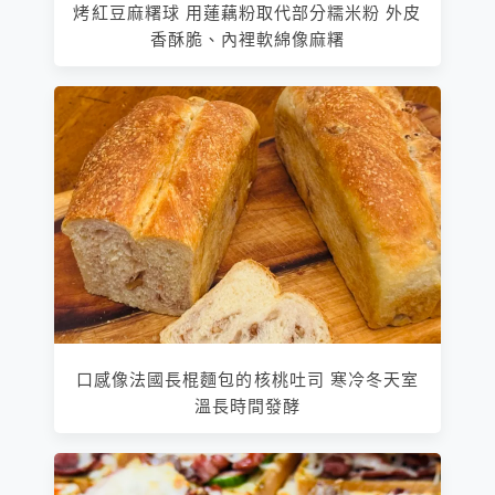
烤紅豆麻糬球 用蓮藕粉取代部分糯米粉 外皮
香酥脆、內裡軟綿像麻糬
口感像法國長棍麵包的核桃吐司 寒冷冬天室
溫長時間發酵