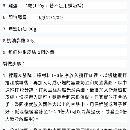
5.
雞蛋
2
顆
(110g
，若不足用鮮奶補
)
6.
即溶酵母
6g(1t+1/2t)
7.
無鹽奶油
90g
8.
奶油乳酪
54g
9.
新鮮椪柑皮絲
2
個的量
製做步驟：
1.
揉麵
&
發酵：將材料
1~6
依序放入攪拌缸裡，以慢速攪拌
捲起成糰後，再加入切成小塊的
無鹽奶油和奶油乳酪，
以中
速攪打
12
分鐘，打到呈絲緞般光滑柔細，最後加入
新鮮椪柑
皮絲，慢速攪入即可，
麵糰看起來很濕黏，但其實並不會黏
手，整圓後就放入兩倍大以上的容器中，用保鮮膜或蓋子蓋
好，低溫慢慢發酵至
2~2.5
倍大
(
可以冷藏過夜，或發至
2
倍
大後冷藏備用
)
。