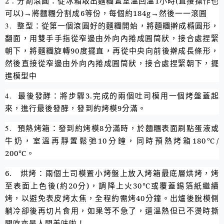
2 .
分割滾圓：從冰箱取出麵糰置室溫回溫
1
小時
(
直接操作也
可以
)
→將麵糰分割成
6
等份，每個約
184g
→然後一一滾圓
3.
整型：從第一個滾圓好的麵糰開始，將麵糰擀成橢圓形，
翻面，用雙手手指從窄邊由外向內捲成圓筒狀，接合處捏緊
朝下，將麵糰旋轉
90
度擺直，再從中央向前後擀成長條形，
然後直接從窄邊由外向內捲成圓筒狀，接合處捏緊朝下，擺
進模型中
4.
最後發酵：將步驟3.完成的兩個吐司模用一個烤盤蓋起
來，進行最後發酵，發到約烤模
9
分滿。
5.
預熱烤箱：發到約烤模
8
分滿時，於麵糰表面刷點蛋液或
牛奶，室溫再靜置鬆弛
10
分鐘，同時預熱烤箱
180
℃
/
200
℃。
6.
烘烤：兩個土司模置小烤盤上放入烤箱最底層烘烤，烤
至表面上色後(約20分)，調降上火30℃或覆蓋錫箔紙繼續
烤，以避免表皮烤太焦，全程約需烤40分鐘。出爐後脫模側
躺冷卻後再切片食用，如果等不急了，還溫熱但已不燙時撕
開吃亦是人間美味啦！