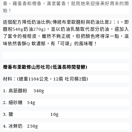
香、雞蛋香和橙香，滿室馨香！就用她來迎接美好周末的開
始！
這個配方降低奶油比例(傳統布里歐麵粉與奶油比是2：1，即
麵粉540g奶油270g)，並以
奶油乳酪取代
部分奶油，還加入
了當令的
椪柑皮，雖然不夠正統，但把顏色烤得深一點，滋
味依然香酥
Q
軟濃郁，有「可頌」的風味喔！
橙香布里歐修山形吐司
(
低溫長時間發酵
)
材料：
(
總重
1104
公克，
12
兩 吐司模
2
個
)
1.
高筋麵粉
540g
2.
細砂糖
54g
3.
鹽
10g
4.
冰鮮奶
250g