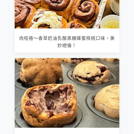
肉桂捲～香草奶油乳酪黑糖蜂蜜核桃口味，美
妙絕倫！