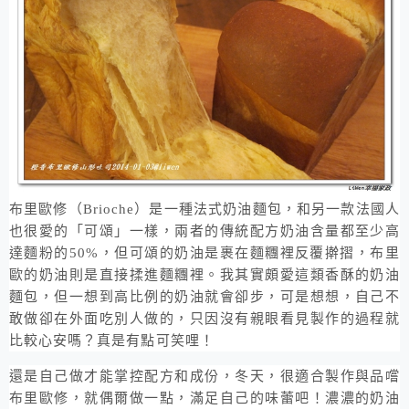
布里歐修（
Brioche
）是一種法式奶油麵包，和另一款法國人
也很愛的「可頌」一樣，兩者的傳統配方奶油含量都至少高
達麵粉的
50%
，但可頌的奶油是裹在麵糰裡反覆擀摺，布里
歐的奶油則是直接揉進麵糰裡。我其實頗愛這類香酥的奶油
麵包，但一想到高比例的奶油就會卻步，可是想想，自己不
敢做卻在外面吃別人做的，只因沒有親眼看見製作的過程就
比較心安嗎？真是有點可笑哩！
還是自己做才能掌控配方和成份，冬天，很適合製作與品嚐
布里歐修，就偶爾做一點，滿足自己的味蕾吧！濃濃的奶油