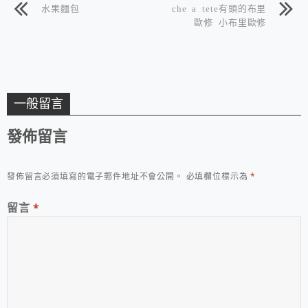
水果麵包
che a tete有頭的布里
歐修 小布里歐修
一般留言
發佈留言
發佈留言必須填寫的電子郵件地址不會公開。
必填欄位標示為
*
留言
*