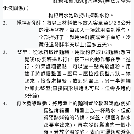
紅糖和鹽加
90g
水拌溶
(
無法完全溶
化沒關係
)
；
枸杞用水泡軟
撈出擠乾水份。
2.
&
攪拌
發酵：將以上材料依序放入容量至少
2.5
公升
的攪拌盆裡，每加入一項就用湯匙攪勻，
全部拌好了，就用保鮮膜或蓋子蓋好，冷
(
藏低溫發酵半天以上
至多五天
)
。
3.
整型：從冰箱取出麵糰，用飯杓挖取
1/2
麵糰
(
憑直
覺喽
!
你要秤過也行
)
，接下來的動作都在手上進
行，如果麵糰很黏，可以灑一點高筋麵粉。用
雙手將麵糰整圓→壓扁→壓拉成長型片狀→捲
起來→接合處捏緊→放到烤盤上→另一半麵糰
(
也如此整型
直接圓形烘烤也可以，但需多烤約
5
)
分鐘
4.
(
再次發酵鬆弛：將烤盤上的麵糰置於較溫暖處
例如
擺進烤箱裡，烤盤上放一杯熱水，但記
得預熱烤箱的時候，烤盤、麵糰和熱水
都要拿出來
)
，再次發酵鬆弛約一個小
時。若放室溫發酵，表面可灑麵粉避免