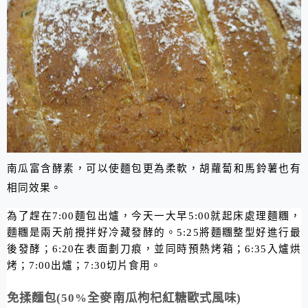
南瓜富含酵素，可以使麵包更為柔軟，胡蘿蔔和馬鈴薯也有
相同效果。
為了趕在
7:00
麵包出爐，今天一大早
5:00
就起床處理麵糰，
麵糰是兩天前攪拌好冷藏發酵的。
5:25
將麵糰整型好進行最
後發酵；
6:20
在表面劃刀痕，並同時預熱烤箱；
6:35
入爐烘
烤；
7:00
出爐；
7:30
切片食用。
免揉麵包(50%全麥南瓜枸杞紅糖歐式風味)