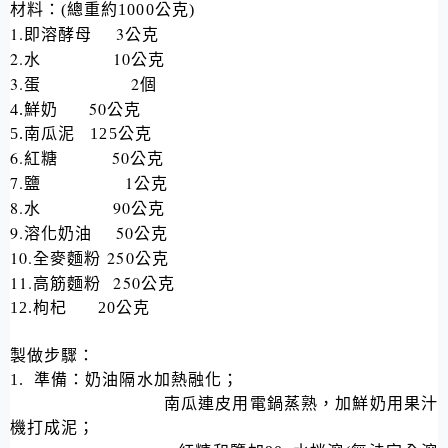
材料：
(
總重約
1000
公克
)
1.
3
即溶酵母
公克
2.
10
水
公克
3.
2
蛋
個
50
4.
鮮奶
公克
5.
南瓜泥
125
公克
6.
50
紅糖
公克
7.
1
鹽
公克
8.
90
水
公克
9.
50
溶化奶油
公克
10.
250
全麥麵粉
公克
11.
250
高筋麵粉
公克
12.
枸杞
20
公克
製做步驟：
1.
準備：奶油隔水加熱融化；
南瓜連皮用電鍋蒸熟，加鮮奶用果汁
機打成泥；