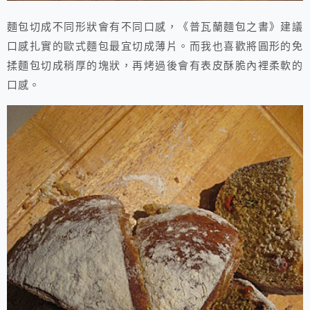
麵包切成不同形狀會有不同口感，《普瓦蘭麵包之書》建議
口感扎實的歐式麵包最宜切成薄片。而我也喜歡將圓形的免
揉麵包切成稍厚的塊狀，再烤過後會有表皮酥脆內裡柔軟的
口感。