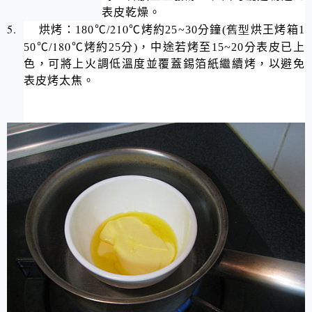
表皮乾燥。
5.
210
烘烤：
180
℃
/
℃
烤約
25~30
分鐘
(舊型
烘王烤箱
1
180
50
℃
/
℃
烤約
25
分
)
，中途若烤至
15~20
分表皮已上
色，可將上火調低溫度並覆蓋錫箔紙繼續烤，以避免
表皮烤太焦。