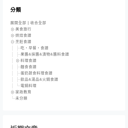
分類
展開全部
|
收合全部
美食旅行
烘焙食譜
烹飪食譜
吃‧早餐‧食譜
果醬&抹醬&漬物&醬料食譜
料理食譜
麵食食譜
蛋奶蔬食料理食譜
飲品&湯品&火鍋食譜
電鍋料理
家政教育
未分類