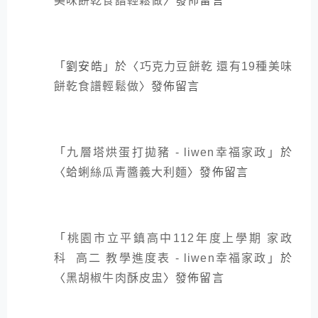
美味餅乾食譜輕鬆做
〉發佈留言
「
劉安皓
」於〈
巧克力豆餅乾 還有19種美味
餅乾食譜輕鬆做
〉發佈留言
「
九層塔烘蛋打拋豬 - liwen幸福家政
」於
〈
蛤蜊絲瓜青醬義大利麵
〉發佈留言
「
桃園市立平鎮高中112年度上學期 家政
科 高二 教學進度表 - liwen幸福家政
」於
〈
黑胡椒牛肉酥皮盅
〉發佈留言