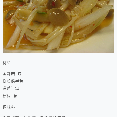
材料：
金針菇1包
柳松菇半包
洋蔥半顆
檸檬1顆
調味料：