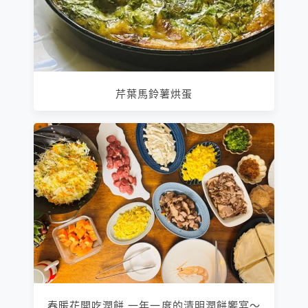
芹葉馬鈴薯烘蛋
春暖花開吃潤餅 一年一度的清明潤餅饗宴～