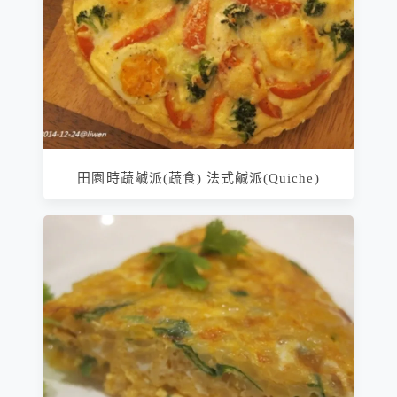
田園時蔬鹹派(蔬食) 法式鹹派(Quiche)