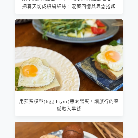
把春天切成繽紛細絲，混著回憶與思念捲起
用煎蛋模型(Egg Fryer)煎太陽蛋，讓旅行的靈
感融入早餐