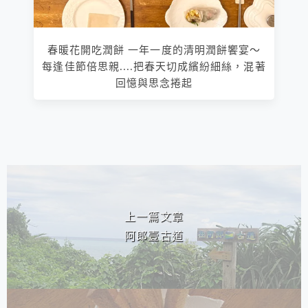
春暖花開吃潤餅 一年一度的清明潤餅饗宴～
每逢佳節倍思親....把春天切成繽紛細絲，混著
回憶與思念捲起
相連文章
上一篇文章
阿郎壹古道