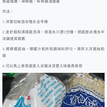
魚露或鹽、辣椒醬、柴魚醬油適量
作法：
1.洋蔥切絲泡冰塊水去辛辣
2.金針菇和鴻禧菇洗淨，用滾水川燙2分鐘，撈起放冰塊水中
冰鎮使其爽脆
3.將檸檬皮絲、檸檬汁和所有調味料拌勻，再拌入洋蔥絲和
菇
4.可以馬上食用或放入冰箱冰涼更入味後再食用