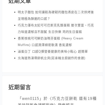
近期文章
明太子麵包 如何讓較為硬韌的麵包表皮在二次烘烤後
呈現極為酥脆的口感？
巧克力瀑布太妃可可巴斯克乳酪蛋糕 層次豐富、巧克
力味道濃郁且不甜膩 生日快樂 筠的生日蛋糕
香蕉核桃可可鮮奶油瑪芬蛋糕 (Heavy Cream
Muffins) 口感潤澤綿密軟濡 香氣濃郁
滷蛋白丁 口感Q彈營養健康的美味小點心 超簡單
北海道熟凍帶卵帆立貝(莊承翰主廚創作的食譜)
近期留言
「
wen0115
」於〈
巧克力豆餅乾 還有19種