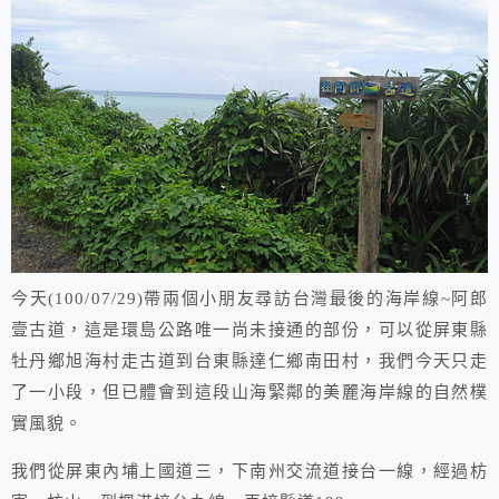
今天(100/07/29)帶兩個小朋友尋訪台灣最後的海岸線~阿郎
壹古道，這是環島公路唯一尚未接通的部份，可以從屏東縣
牡丹鄉旭海村走古道到台東縣達仁鄉南田村，我們今天只走
了一小段，但已體會到這段山海緊鄰的美麗海岸線的自然樸
實風貌。
我們從屏東內埔上國道三，下南州交流道接台一線，經過枋