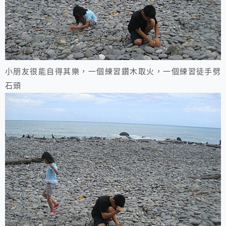
小朋友很能自得其樂，一個練習鑽木取火，一個練習徒手劈
石頭