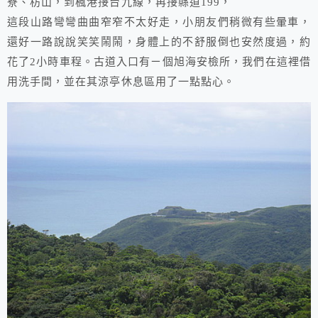
寮、枋山，到楓港接台九線，再接縣道199，
這段山路彎彎曲曲窄窄不太好走，小朋友們稍微有些暈車，
還好一路說說笑笑鬧鬧，身體上的不舒服倒也安然度過，約
花了2小時車程。古道入口有ㄧ個旭海安檢所，我們在這裡借
用洗手間，並在其涼亭休息區用了一點點心。