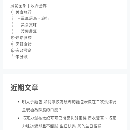
展開全部
|
收合全部
美食旅行
單車環島‧旅行
美食賞味
渡假農莊
烘焙食譜
烹飪食譜
家政教育
未分類
近期文章
明太子麵包 如何讓較為硬韌的麵包表皮在二次烘烤後
呈現極為酥脆的口感？
巧克力瀑布太妃可可巴斯克乳酪蛋糕 層次豐富、巧克
力味道濃郁且不甜膩 生日快樂 筠的生日蛋糕