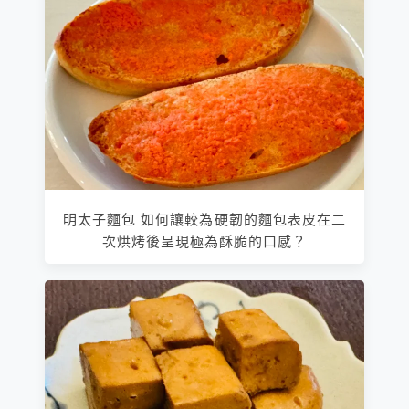
明太子麵包 如何讓較為硬韌的麵包表皮在二
次烘烤後呈現極為酥脆的口感？