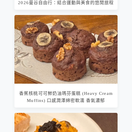
2026曼谷自由行：結合運動與美食的悠閒旅程
香蕉核桃可可鮮奶油瑪芬蛋糕 (Heavy Cream
Muffins) 口感潤澤綿密軟濡 香氣濃郁