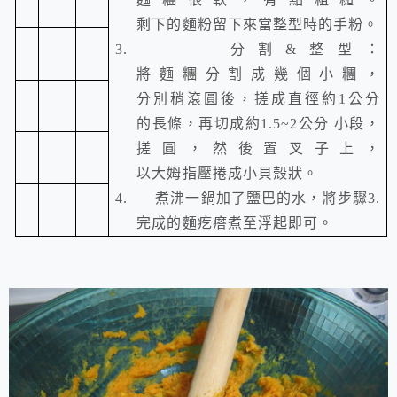
剩下的麵粉留下來當整型時的手粉。
3.
分割
&
整型：
將麵糰分割成幾個小糰，
分別稍滾圓後，搓成直徑約
1
公分
的長條，再切成約
1.5~2
公分 小段，
搓圓，然後置叉子上，
以大姆指壓捲成小貝殼狀。
4.
煮沸一鍋加了鹽巴的水，將步驟
3.
完成的麵疙瘩煮至浮起即可。