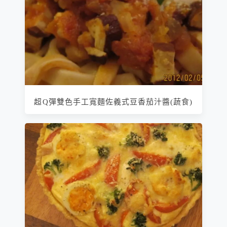
超Q彈雙色手工寬麵佐義式豆香茄汁醬(蔬食)