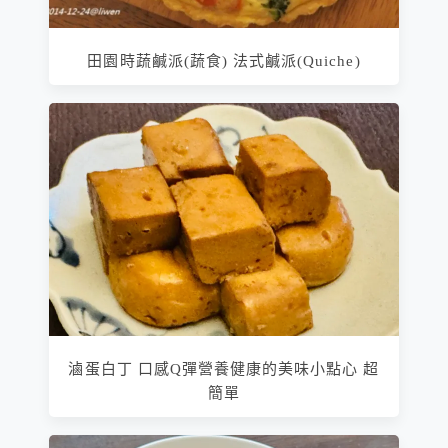
田園時蔬鹹派(蔬食) 法式鹹派(Quiche)
滷蛋白丁 口感Q彈營養健康的美味小點心 超
簡單