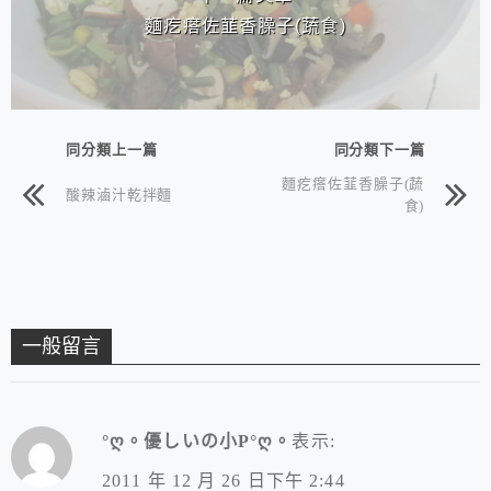
麵疙瘩佐韮香臊子(蔬食)
同分類上一篇
同分類下一篇
麵疙瘩佐韮香臊子(蔬
酸辣滷汁乾拌麵
食)
一般留言
°ღ。優しいの小P°ღ。
表示:
2011 年 12 月 26 日下午 2:44