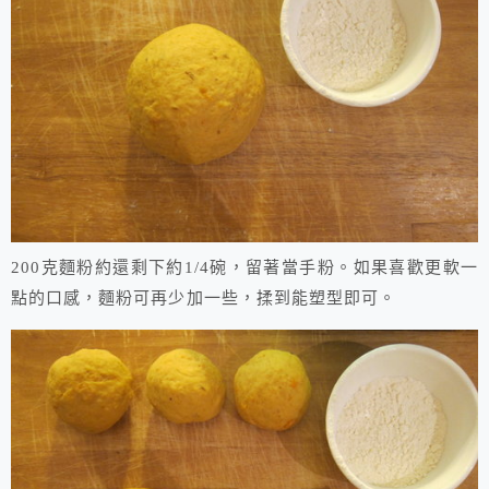
200克麵粉約還剩下約1/4碗，留著當手粉。如果喜歡更軟一
點的口感，麵粉可再少加一些，揉到能塑型即可。