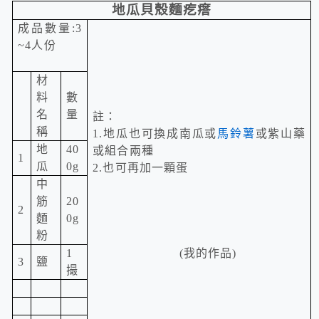
地瓜貝殼麵疙瘩
成品數量
:3
~4
人份
材
料
數
名
量
註：
稱
1.地瓜也可換成南瓜或
馬鈴薯
或紫山藥
地
40
或組合兩種
1
瓜
0g
2.也可再加一顆蛋
中
筋
20
2
麵
0g
粉
1
(
我的作品)
3
鹽
撮