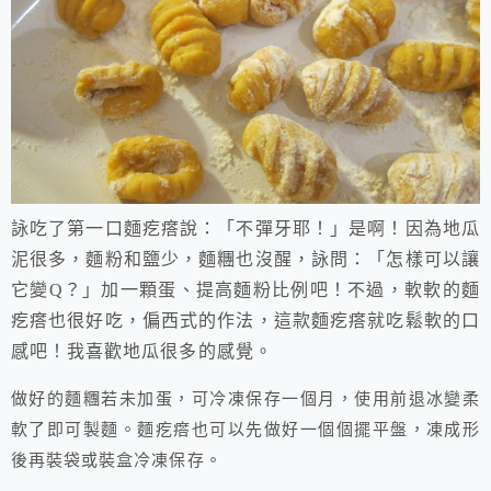
詠吃了第一口麵疙瘩說：「不彈牙耶！」是啊！因為地瓜
泥很多，麵粉和鹽少，麵糰也沒醒，詠問：「怎樣可以讓
它變
Q
？」加一顆蛋、提高麵粉比例吧！不過，軟軟的麵
疙瘩也很好吃，偏西式的作法，這款麵疙瘩就吃鬆軟的口
感吧！我喜歡地瓜很多的感覺。
做好的麵糰若未加蛋，可冷凍保存一個月，使用前退冰變柔
軟了即可製麵。麵疙瘩也可以先做好一個個擺平盤，凍成形
後再裝袋或裝盒冷凍保存。