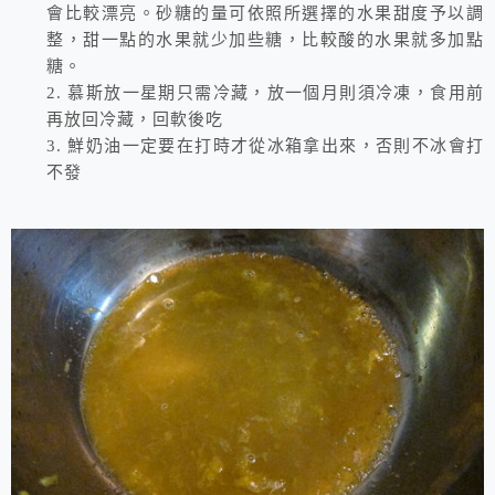
會比較漂亮。砂糖的量可依照所選擇的水果甜度予以調
整，甜一點的水果就少加些糖，比較酸的水果就多加點
糖。
2.
慕斯放一星期只需冷藏，放一個月則須冷凍，食用前
再放回冷藏，回軟後吃
3.
鮮奶油一定要在打時才從冰箱拿出來，否則不冰會打
不發