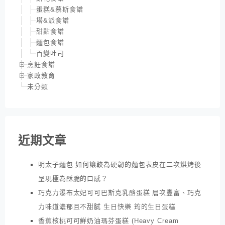
蛋糕&慕斯食譜
塔&派食譜
甜點食譜
麵包食譜
百變吐司
烹飪食譜
家政教育
未分類
近期文章
明太子麵包 如何讓較為硬韌的麵包表皮在二次烘烤後
呈現極為酥脆的口感？
巧克力瀑布太妃可可巴斯克乳酪蛋糕 層次豐富、巧克
力味道濃郁且不甜膩 生日快樂 筠的生日蛋糕
香蕉核桃可可鮮奶油瑪芬蛋糕 (Heavy Cream