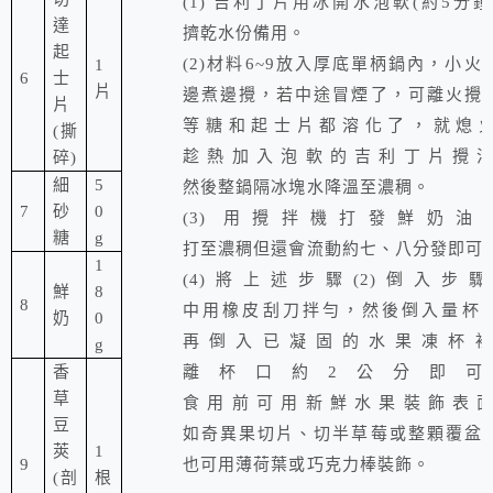
(1)
吉利丁片
用冰開水泡軟
(
約
5
分鐘
達
擠乾水份備用。
起
(2)
材料
6~9
放入厚底單柄鍋內，小火
1
6
士
片
邊煮邊攪，若中途冒煙了，可離火攪
片
等糖和起士片都溶化了，就熄
(
撕
趁熱加入泡軟的吉利丁片攪
碎
)
細
5
然後整鍋隔冰塊水降溫至濃稠。
7
砂
0
(3)
用攪拌機打發鮮奶油 
糖
g
打至濃稠但還會流動約七、八分發即可
1
(4)
將上述步驟
(2)
倒入步
鮮
8
8
中用橡皮刮刀拌勻，然後倒入量杯
奶
0
再倒入已凝固的水果凍杯
g
香
離杯口約
2
公分即可
草
食用前可用新鮮水果裝飾表
豆
如奇異果切片、切半草莓或整顆覆盆
莢
1
9
也可用薄荷葉或巧克力棒裝飾。
(
剖
根