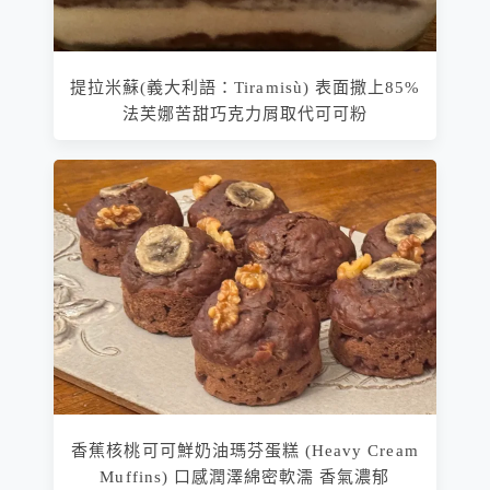
提拉米蘇(義大利語：Tiramisù) 表面撒上85%
法芙娜苦甜巧克力屑取代可可粉
香蕉核桃可可鮮奶油瑪芬蛋糕 (Heavy Cream
Muffins) 口感潤澤綿密軟濡 香氣濃郁