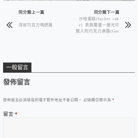
同分類上一篇
同分類下一篇
沙哈蛋糕(Sacher cak
溶岩巧克力瑪德蓮
e) 表面覆蓋一層光可
鑑人的巧克力淋醬(Gan
ache) 奧地利國寶級的
經典蛋糕
一般留言
發佈留言
發佈留言必須填寫的電子郵件地址不會公開。
必填欄位標示為
*
留言
*