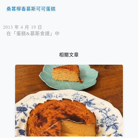
桑葚檸香慕斯可可蛋糕
2013 年 4 月 19 日
在「蛋糕&慕斯食譜」中
相關文章