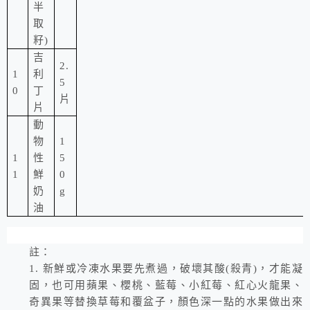
半
取
籽
)
吉
2.
1
利
5
0
丁
片
片
動
物
1
1
性
5
1
鮮
0
奶
g
油
註：
1.
新鮮或冷凍水果要先煮過，破壞其酸
(
殺青
)
，才能凝
固，也可用蘋果、櫻桃、藍莓、小紅莓、紅心火龍果、
奇異果等替換草莓和覆盆子，顏色深一點的水果做出來