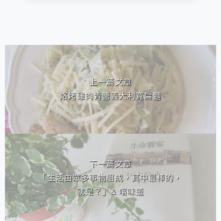
相連文章
上一篇文章
烙烤雞肉青醬義大利寬扁麵
下一篇文章
「生活由眾多事物組成，其中最棒的，
就是？」& 嚐味道