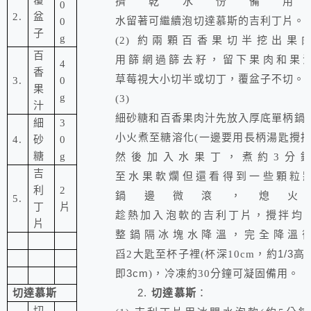
覆
擠乾水份備用
0
2.
盆
水留著可繼續泡切達慕斯的吉利丁片。
0
子
g
(2)
約兩顆
百香果
切半挖出果
百
用篩網過篩去籽，留下果肉和果
4
香
草莓視大小切半或切丁，
覆盆子不切。
3.
0
果
g
(3)
汁
細砂糖和百香果肉汁先放入厚底單柄鍋
細
3
小火煮至糖溶化
(
一邊要用長柄湯匙攪
4.
砂
0
糖
g
然後加入水果丁，煮約
3
分
吉
至水果軟爛但還看得到一些顆粒
利
2
鍋邊微滾，熄火
5.
丁
片
趁熱加入泡軟的吉利丁片，攪拌均
片
整鍋隔冰塊水降溫，完全降溫
1/3
舀
2
大匙至杯子裡
(
杯深10
c
m
，
約
高
3c
m
即
)
，冷凍約
30
分鐘可凝固備用。
2.
切達慕斯
切達慕斯
：
切