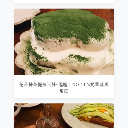
花朵抹茶提拉米蘇~喔喔！NO！It’s奶蓋戚風
蛋糕