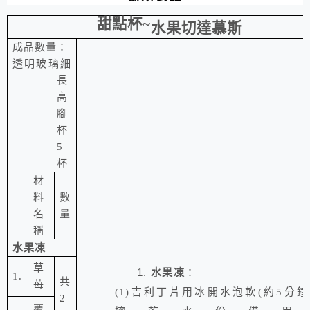
甜點杯
~
水果切達慕斯
成品數量：
透明玻璃細
長
高
腳
杯
5
杯
材
料
數
名
量
稱
水果凍
草
1.
水果凍
：
1.
共
苺
(1)
吉利丁片
用冰開水泡軟
(
約
5
分鐘
2