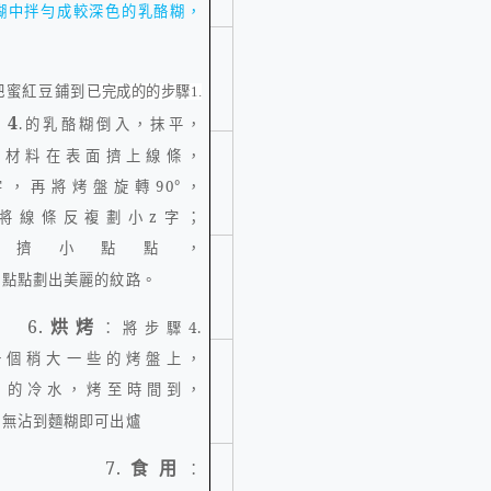
糊中拌勻成較深色的乳酪糊，
把蜜紅豆鋪到
已完成的的步驟
1.
4
驟
.
的乳酪糊倒入，抹平，
的材料在表面擠上線條，
字，再將烤盤旋轉
90
°
，
將線條反複劃小
z
字；
先擠小點點，
小點點劃出美麗的紋路。
.
烘烤
：將步驟
4.
一個稍大一些的烤盤上，
 的冷水，烤至時間到，
若無沾到麵糊即可出爐
.
食用
：