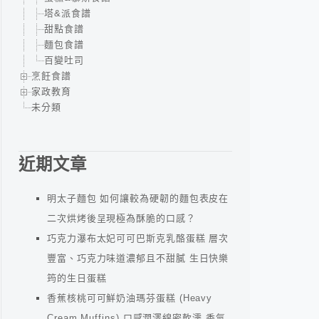
塔&派食譜
甜點食譜
麵包食譜
百變吐司
烹飪食譜
家政教育
未分類
近期文章
明太子麵包 如何讓較為硬韌的麵包表皮在
二次烘烤後呈現極為酥脆的口感？
巧克力瀑布太妃可可巴斯克乳酪蛋糕 層次
豐富、巧克力味道濃郁且不甜膩 生日快樂
筠的生日蛋糕
香蕉核桃可可鮮奶油瑪芬蛋糕 (Heavy
Cream Muffins) 口感潤澤綿密軟濡 香氣