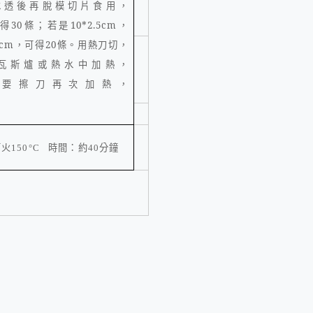
冰透後再脫模切片食用，
得
30
條；若是
10*2.5cm
，
3cm
，可得
20
條。
用熱刀切，
瓦斯爐或熱水中加熱，
要擦刀再次加熱，
下火
時間：約
分鐘
150°C
40
。