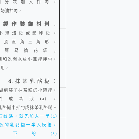
個分次加入拌勻，
鮮奶油拌勻，
製作裝飾材料
：
.
小烘焙紙或影印紙，
張直角三角形，
成簡易擠花袋；
糊和
2t
開水放小碗裡拌勻，
備用，
4.
抹茶乳酪糊：
糊到裝了抹茶粉的小碗裡，
拌成糊狀
(a)
，
乳酪糊中拌勻成抹茶乳酪糊。
石紋路，就先加入一半
(a)
色的乳酪糊一半入模後，
剩下的
(a)