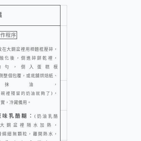
糕
製作程序
放在大鋼盆裡用桿麵棍壓碎，
融化後，倒進碎餅乾裡，
均勻，倒入蛋糕模
側整個包覆，或底舖烘焙紙、
緣抹油
，
的碗裡殘留的奶油就夠了
)
，
緊實，冷藏備用。
原味乳酪糊：
(
奶油乳酪
大鋼盆裡隔水加熱，
滑綿細無顆粒，離開熱水，