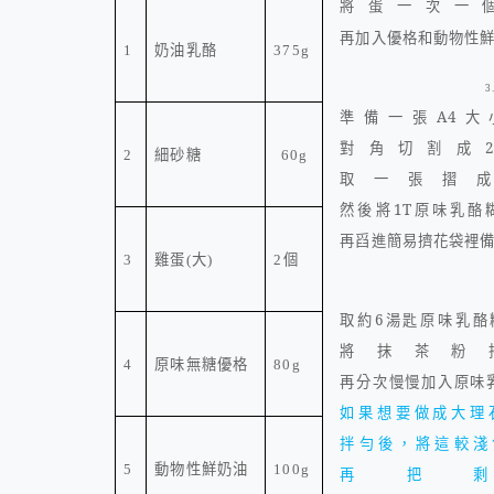
將蛋一次一
再加入優格和
動物性
奶油乳酪
1
375g
3
準備一張
A4
大
對角切割成
2
細砂糖
2
60g
取一張摺
然後將
1T
原味乳酪
再舀進簡易擠花袋裡
雞蛋
大
個
3
(
)
2
取約
6
湯匙原味乳酪
將抹茶粉
原味無糖優格
4
80g
再分次慢慢加入原味
如果想要做成大理
拌勻後，將這較淺
動物性鮮奶油
5
100g
再把