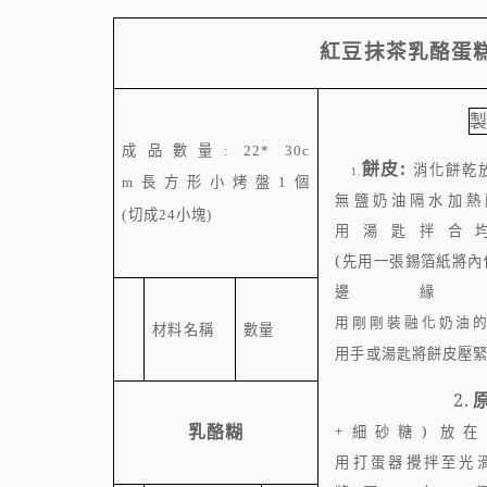
紅豆抹茶乳酪蛋
成品數量
: 22* 30c
餅皮
:
消化餅乾
1.
個
m
長方形小烤盤
1
無鹽奶油隔水加熱
切成
小塊
(
24
)
用湯匙拌合
(
先用一張錫箔紙將內
邊
用剛剛裝融化奶油
材料名稱
數量
用手或湯匙將餅皮壓
2.
乳酪糊
+
細砂糖
)
放在
用打蛋器攪拌至光