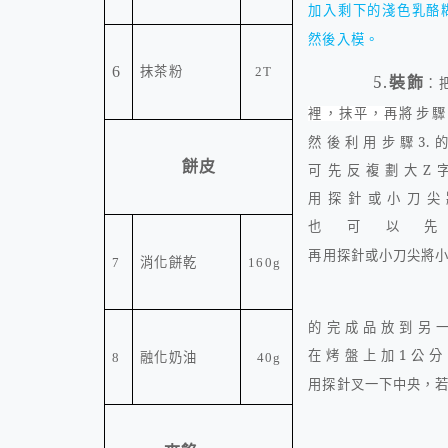
加入剩下的淺色乳酪
然後入模。
抹茶粉
6
2T
5.
裝飾
：
將步
裡，抹平，再
然後利用步驟
3.
餅皮
可先反複劃大
Z
用探針或小刀尖
也可以
再
用探針或小刀尖將
消化餅乾
7
160g
6
的完成品放到另
在烤盤上加
1
公分
融化奶油
8
40g
用探針叉一下中央，
7