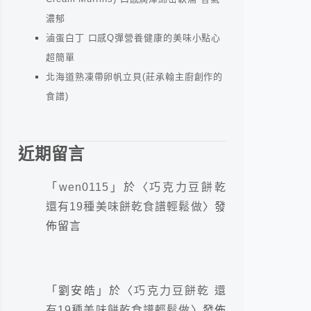
濃郁
滷蛋白丁 口感Q彈營養健康的美味小點心
超簡單
北海道熟凍帶卵帆立貝(莊承翰主廚創作的
食譜)
近期留言
「
wen0115
」於〈
巧克力豆餅乾
還有19種美味餅乾食譜輕鬆做
〉發
佈留言
「
劉安皓
」於〈
巧克力豆餅乾 還
有19種美味餅乾食譜輕鬆做
〉發佈