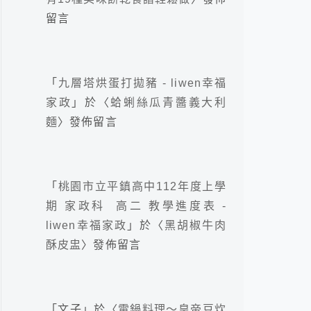
留言
「
九層塔烘蛋打拋豬 - liwen幸福
家政
」於〈
蛤蜊絲瓜青醬義大利
麵
〉發佈留言
「
桃園市立平鎮高中112年度上學
期 家政科 高二 教學進度表 -
liwen幸福家政
」於〈
黑胡椒牛肉
酥皮盅
〉發佈留言
「
文子
」於〈
電鍋料理～皇帝豆炊