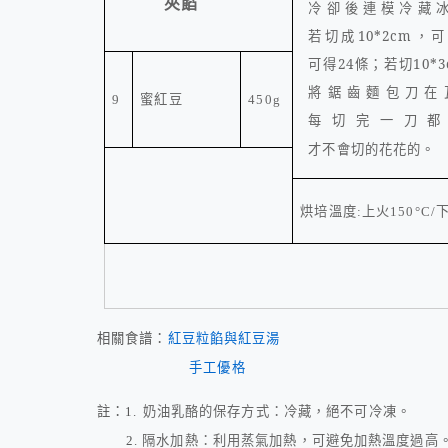
夾餡
冷卻後連模冷藏
若切成
10*2cm
，可
可得
24
條；若切
10*
將鋸齒麵包刀在
蜜紅豆
9
450g
每切完一刀都
才不會切的花花的。
烘培溫度
上火
:
150°C/
相關食譜：
紅豆粒餡與紅豆湯
手工優格
註：
1.
奶油乳酪的保存方式：冷藏，絕不可冷凍。
2.
隔水加熱：利用蒸氣加熱，可避免加熱溫度過高