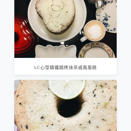
LC心型鑄鐵鍋烤抹茶戚風蛋糕