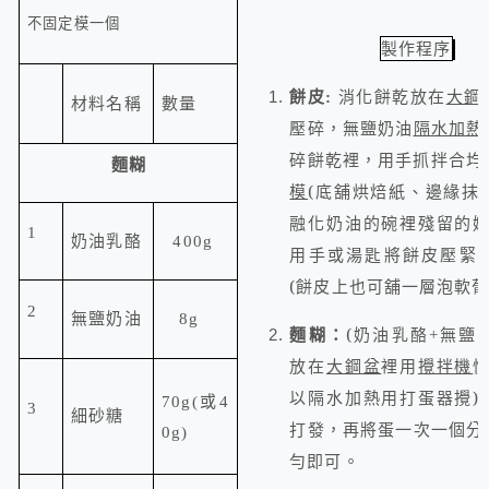
不固定模一個
製作程序
餅皮
放在
大鋼
:
消化餅乾
材料名稱
數量
壓碎
，無鹽奶油
隔水加熱
碎餅乾裡，用手抓拌合均
麵糊
模
(
底舖烘焙紙、邊緣抹
融化奶油的碗裡殘留的
1
奶油乳酪
400g
用手或湯匙將餅皮壓緊
(
餅皮上也可舖一層泡軟
葡
2
無鹽奶油
8g
麵糊：
(
奶油乳酪
+
無鹽
放在
大鋼盆
裡
用
攪拌機
以隔水加熱用打蛋器攪
)
或
70g
(
4
3
細砂糖
打發，再將
一次一個分
蛋
0g
)
勻即可。