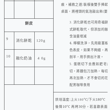
痕，補救之道
:
裝模後雙手捧起
桌面，將裡頭的氣泡敲出來
(
要
也可用
3.
消化餅乾
奇福餅
餅皮
式餅乾取代，但添加的融
含油量增減
9
消化餅乾
120g
4. 檸檬洗淨，先用磨薑
色表皮，如果不夠細，再
10
剖半，用手擠出汁液。
融化奶油
4
0g
蛋糕切下去應如肥皂
5.
切，將麵包刀加熱，每切
再次加熱，才不會切的花
配黑咖啡食用
烘培溫度
:
上火
°C
/
下火
180°C
180
後降
10°C
再烤
30
分，若喜歡表面