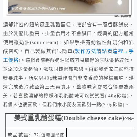
濃郁綿密的紐約風重乳酪蛋糕，底部會有一層香酥餅皮，
由於乳酪比重高，少量食用才不會膩口。經典的配方通常
使用酸奶油
，如果手邊有動物性鮮奶油和乳
(sour cream)
酸菌粉，自己製做其實很簡單
製作方法請點看這裡→
手
(
工優格
。這個食譜將酸奶油以較容易取得的原味優格取代，
)
並添加少量奶油，滋味同樣濃郁軟綿。由於我們家三姊堅持
糖要減半，所以以
糖製作會有非常香酸的檸檬風味，烘
40g
烤完成後冷藏至第三天再食用，整體味道會融合得更為柔
美，若喜歡濃郁的檸檬和乳酪酸味可以試試看
砂糖
，
( 40g
)
我個人也很喜歡，但我們家小朋友喜歡甜一點
砂糖
。
(7 0g
)
美式重乳酪蛋糕
(Double cheese cake)
~
New 
成品數量
:
7
吋蛋糕圓形底