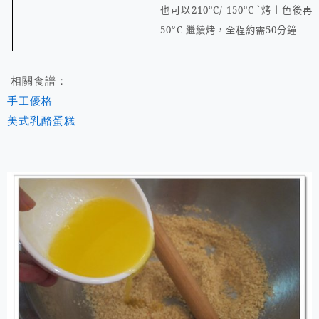
也可以
210°C
/ 150°C `
烤上色後再
50°C
繼續烤，全程約需
50
分鐘
相關食譜：
手工優格
美式乳酪蛋糕