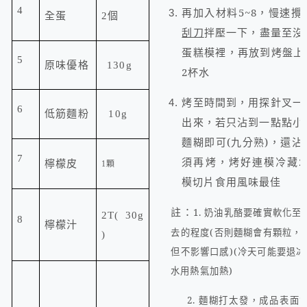
4
再加入材料
5~8
，慢速攪
個
全蛋
2
刮刀
拌壓一下，盡量至沒
蛋糕模裡，再放到烤盤上
5
原味優格
130g
2
杯水
烤至時間到，用探針叉一
6
低筋麵粉
10g
出來，若只沾到一點點小
麵糊即可
(
九分熟
)
，還沾
7
須再烤
，
烤好連模冷藏
2
顆
檸檬皮
1
模切片食用風味最佳
註：
1.
要確實軟化至
奶油乳酪
2T( 30g
8
檸檬汁
去的程度
(
否則麵糊會有顆粒，
)
但不影響口感
)(
冷天可能要退冰
水用熱氣加熱
)
2.
麵糊打太發，成品表面