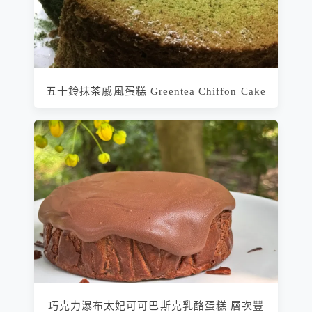
五十鈴抹茶戚風蛋糕 Greentea Chiffon Cake
巧克力瀑布太妃可可巴斯克乳酪蛋糕 層次豐