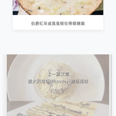
伯爵紅茶戚風蛋糕佐檸檬糖霜
相連文章
上一篇文章
義大利燉飯(Risotto)~鮮菇風味